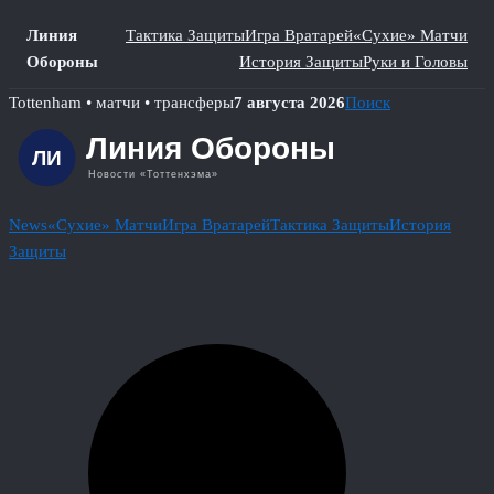
Линия
Тактика Защиты
Игра Вратарей
«Сухие» Матчи
Обороны
История Защиты
Руки и Головы
Skip
Tottenham • матчи • трансферы
7 августа 2026
Поиск
to
content
News
«Сухие» Матчи
Игра Вратарей
Тактика Защиты
История
Защиты