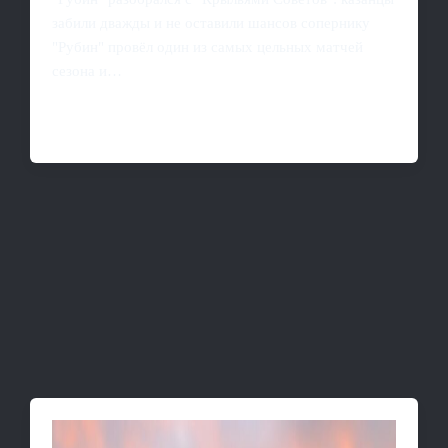
забили дважды и не оставили шансов сопернику
"Рубин" провёл один из самых цельных матчей
сезона и…