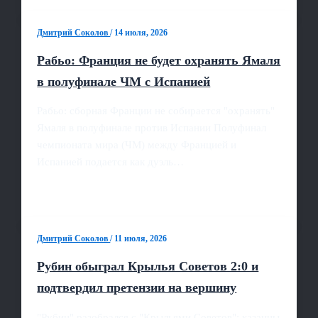
Дмитрий Соколов
/
14 июля, 2026
Рабьо: Франция не будет охранять Ямаля
в полуфинале ЧМ с Испанией
Рабьо: сборная Франции не собирается "охранять"
Ямаля в полуфинале против Испании Полуфинал
чемпионата мира (ЧМ) между Францией и
Испанией подается как дуэль…
Дмитрий Соколов
/
11 июля, 2026
Рубин обыграл Крылья Советов 2:0 и
подтвердил претензии на вершину
"Рубин" разобрался с "Крыльями Советов": казанцы