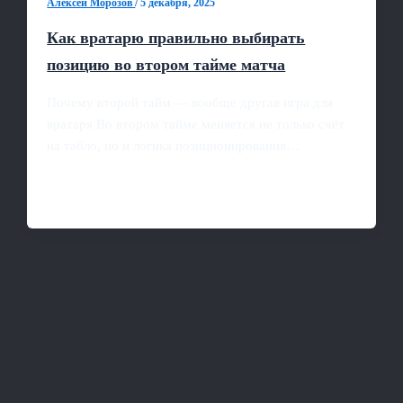
Алексей Морозов
/
5 декабря, 2025
Как вратарю правильно выбирать
позицию во втором тайме матча
Почему второй тайм — вообще другая игра для
вратаря Во втором тайме меняется не только счёт
на табло, но и логика позиционирования…