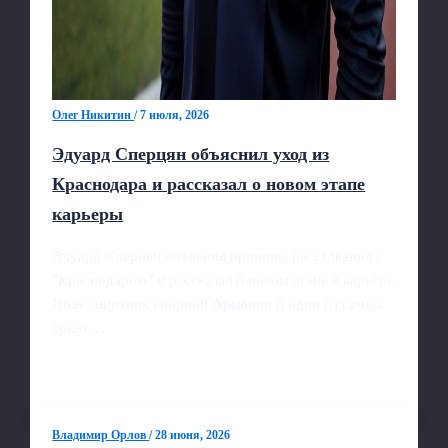
Олег Никитин
/
7 июля, 2026
Эдуард Сперцян объяснил уход из
Краснодара и рассказал о новом этапе
карьеры
Эдуард Сперцян объяснил причины расставания с
"Краснодаром" и рассказал о новом этапе в карьере
Полузащитник сборной Армении и один из самых
ярких…
Владимир Орлов
/
28 июня, 2026