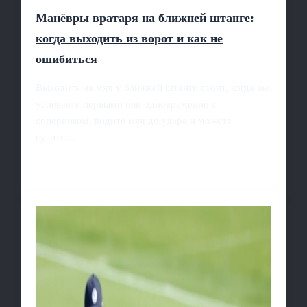
Манёвры вратаря на ближней штанге:
когда выходить из ворот и как не
ошибиться
Выходить на мяч у ближней штанги стоит, когда вы
успеваете первыми или одновременно с
соперником, видите мяч до удара и можете
сузить…