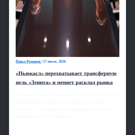
Павел Романов
/
17 июля, 2026
«Ньюкасл» перехватывает трансферную
цель «Зенита» и меняет расклад рынка
"Ньюкасл" намерен вмешаться в планы "Зенита" на
трансферном рынке и перехватить футболиста,
которого в Петербурге рассматривали как одну из
ключевых целей ближайшего…