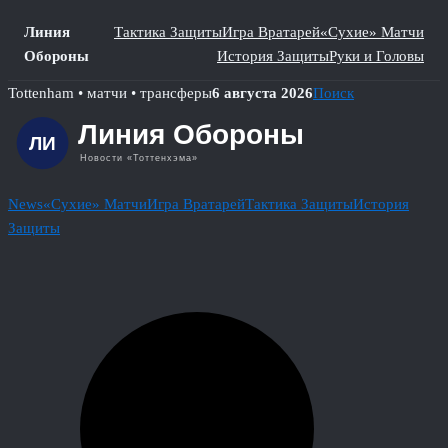
Линия
Тактика Защиты
Игра Вратарей
«Сухие» Матчи
Обороны
История Защиты
Руки и Головы
Skip
Tottenham • матчи • трансферы
6 августа 2026
Поиск
to
content
News
«Сухие» Матчи
Игра Вратарей
Тактика Защиты
История
Защиты