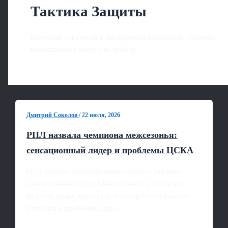
Тактика Защиты
Изучение стратегий и построений командной обороны,
повышающих шансы на победу.
Дмитрий Соколов
/
22 июля, 2026
РПЛ назвала чемпиона межсезонья:
сенсационный лидер и проблемы ЦСКА
РПЛ назвала чемпиона межсезонья: в таблице -
сенсационный лидер Межсезонье в российском
футболе давно перестало быть просто периодом
отпусков и пробежек. Для…