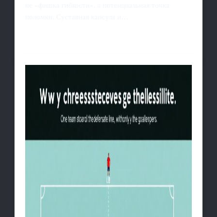
не «фишка гибкости», а потенциальная точка
поломки. Суставная капсула и…