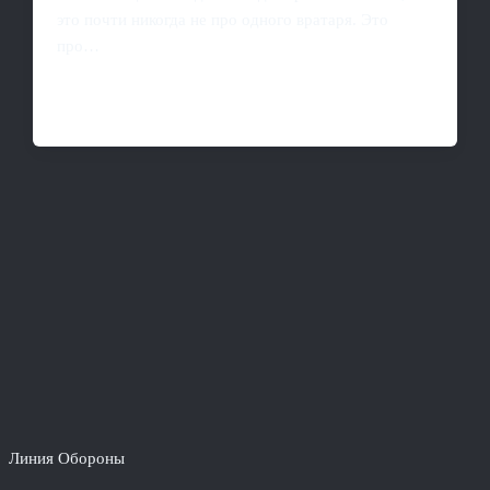
это почти никогда не про одного вратаря. Это
про…
Линия Обороны