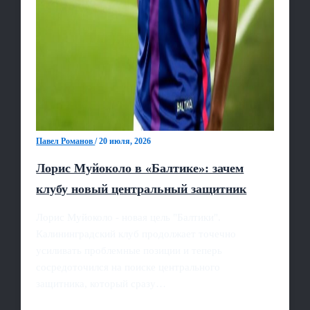
Павел Романов
/
20 июля, 2026
Лорис Муйоколо в «Балтике»: зачем
клубу новый центральный защитник
Лорис Муйоколо - новая цель "Балтики".
Калининградский клуб продолжает точечно
усиливать проблемные позиции и теперь
сосредоточился на поиске центрального
защитника, который сразу…