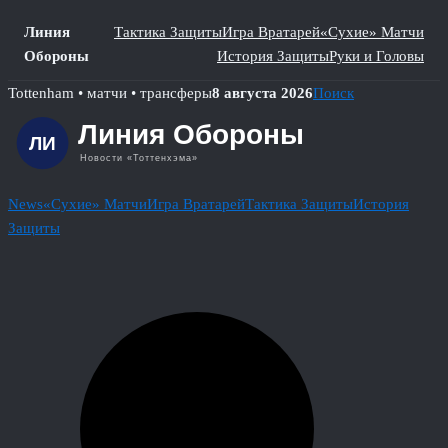
Линия
Тактика Защиты
Игра Вратарей
«Сухие» Матчи
Обороны
История Защиты
Руки и Головы
Skip
Tottenham • матчи • трансферы
8 августа 2026
Поиск
to
content
News
«Сухие» Матчи
Игра Вратарей
Тактика Защиты
История
Защиты