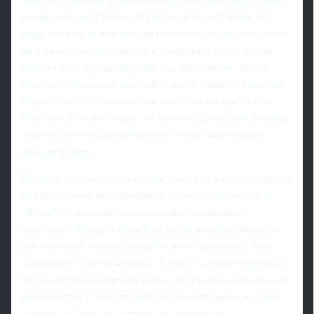
в современном футболе. От игроков задней линии всё
чаще ждут не только умения разрушать атаки соперников,
но и качественного участия в розыгрыше мяча, начала
атак, точных первых передач под прессингом. Те, кто
способен совмещать оборонительные навыки с умением
играть с мячом, оказываются особенно востребованы.
Именно к этой категории, по мнению тренерских штабов,
и может относиться Кайоде, что только подогревает
интерес к нему.
Не стоит забывать и о том, как трансфер Кайоде повлияет
на внутреннюю конкуренцию в составах "Арсенала" и
"Челси". Появление нового сильного защитника
неизбежно обострит борьбу за место в основе, вынудит
действующих игроков обороны либо прибавлять, либо
задуматься о смене команды. В таких условиях тренеры
получают более широкий выбор, но и риск возникновения
недовольства у тех, кто потеряет минуты на поле, тоже
возрастает. Поэтому в процессе переговоров с