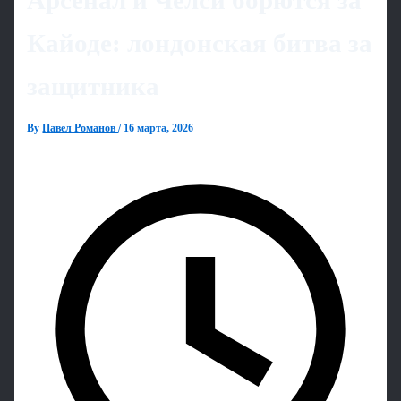
Арсенал и Челси борются за
Кайоде: лондонская битва за
защитника
By
Павел Романов
/
16 марта, 2026