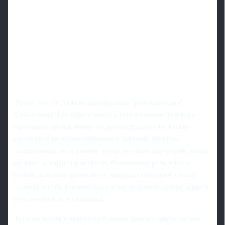
Яркой темой стала и своеобразная "реинкарнация"
Станковича. Его игра и вклад в успехи команды в туре
произвели впечатление: он демонстрирует не только
грамотное позиционирование и высокий уровень
дисциплины, но и умение вести за собой партнёров, влияя
на темп и характер встречи. Фактически речь идёт о
новом дыхании футболиста, который способен заново
заявить о себе в чемпионате и вернуть себе статус одного
из ключевых исполнителей.
В то же время в атакующей линии другого клуба можно