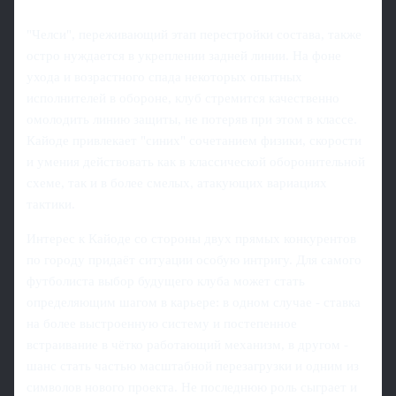
"Челси", переживающий этап перестройки состава, также
остро нуждается в укреплении задней линии. На фоне
ухода и возрастного спада некоторых опытных
исполнителей в обороне, клуб стремится качественно
омолодить линию защиты, не потеряв при этом в классе.
Кайоде привлекает "синих" сочетанием физики, скорости
и умения действовать как в классической оборонительной
схеме, так и в более смелых, атакующих вариациях
тактики.
Интерес к Кайоде со стороны двух прямых конкурентов
по городу придаёт ситуации особую интригу. Для самого
футболиста выбор будущего клуба может стать
определяющим шагом в карьере: в одном случае - ставка
на более выстроенную систему и постепенное
встраивание в чётко работающий механизм, в другом -
шанс стать частью масштабной перезагрузки и одним из
символов нового проекта. Не последнюю роль сыграет и