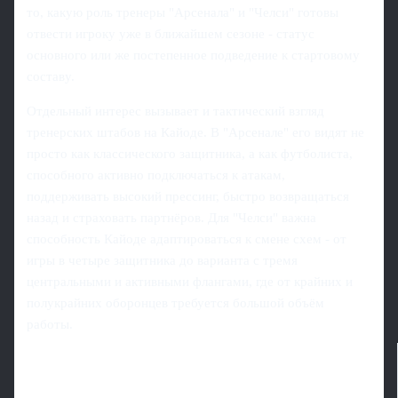
то, какую роль тренеры "Арсенала" и "Челси" готовы
отвести игроку уже в ближайшем сезоне - статус
основного или же постепенное подведение к стартовому
составу.
Отдельный интерес вызывает и тактический взгляд
тренерских штабов на Кайоде. В "Арсенале" его видят не
просто как классического защитника, а как футболиста,
способного активно подключаться к атакам,
поддерживать высокий прессинг, быстро возвращаться
назад и страховать партнёров. Для "Челси" важна
способность Кайоде адаптироваться к смене схем - от
игры в четыре защитника до варианта с тремя
центральными и активными флангами, где от крайних и
полукрайних оборонцев требуется большой объём
работы.