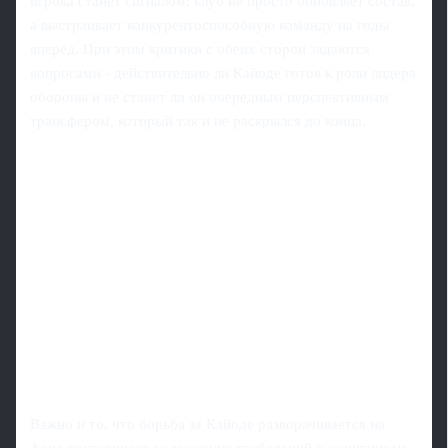
игрока станет сигналом: клуб не просто обновляет состав,
а выстраивает конкурентоспособную команду на годы
вперёд. При этом критики с обеих сторон задаются
вопросами - действительно ли Кайоде готов к роли лидера
обороны и не станет ли он очередным перспективным
трансфером, который так и не раскрылся до конца.
Важно и то, что борьба за Кайоде разворачивается на
фоне постоянного усложнения требований к защитникам