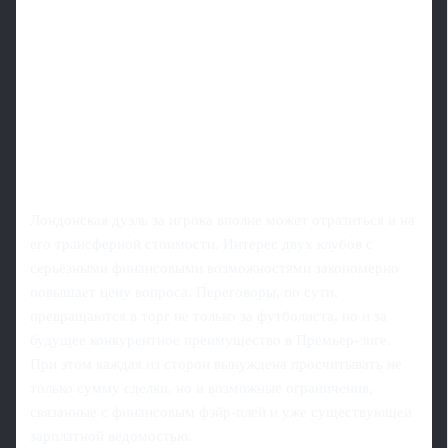
Лондонская дуэль за игрока вполне может отразиться и на
его трансферной стоимости. Интерес двух клубов с
серьёзными финансовыми возможностями закономерно
повышает цену вопроса. Переговоры, по сути,
превращаются в торг не только за футболиста, но и за
будущее конкурентное преимущество в Премьер-лиге.
При этом каждая из сторон вынуждена просчитывать не
только сумму сделки, но и возможные ограничения,
связанные с финансовым фэйр-плей и уже существующей
зарплатной ведомостью.