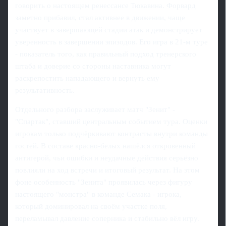
говорить о настоящем ренессансе Тюкавина. Форвард
заметно прибавил, стал активнее в движении, чаще
участвует в завершающей стадии атак и демонстрирует
уверенность в завершении эпизодов. Его игра в 21-м туре
- показатель того, как правильный подход тренерского
штаба и доверие со стороны наставника могут
раскрепостить нападающего и вернуть ему
результативность.
Отдельного разбора заслуживает матч "Зенит" -
"Спартак", ставший центральным событием тура. Оценки
игрокам только подчёркивают контрасты внутри команды
гостей. В составе красно-белых нашёлся откровенный
антигерой, чьи ошибки и неудачные действия серьёзно
повлияли на ход встречи и итоговый результат. На этом
фоне особенность "Зенита" проявилась через фигуру
настоящего "монстра" в команде Семака - игрока,
который доминировал на своём участке поля,
переламывал давление соперника и стабильно вёл игру.