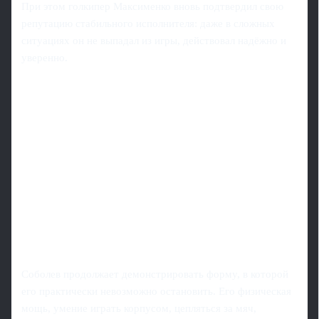
При этом голкипер Максименко вновь подтвердил свою
репутацию стабильного исполнителя: даже в сложных
ситуациях он не выпадал из игры, действовал надёжно и
уверенно.
Соболев продолжает демонстрировать форму, в которой
его практически невозможно остановить. Его физическая
мощь, умение играть корпусом, цепляться за мяч,