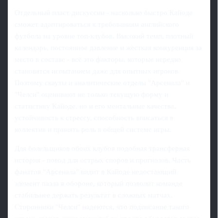
Отдельный пласт дискуссии - насколько быстро Кайоде
сможет адаптироваться к требованиям английского
футбола на уровне топ-клубов. Высокий темп, плотный
календарь, постоянное давление и жёсткая конкуренция за
место в составе - всё это факторы, которые нередко
становятся испытанием даже для опытных игроков.
Поэтому скауты и аналитические отделы "Арсенала" и
"Челси" оценивают не только текущую форму и
статистику Кайоде, но и его ментальные качества,
устойчивость к стрессу, способность вписаться в
коллектив и принять роль в общей системе игры.
Для болельщиков обоих клубов подобная трансферная
история - повод для острых споров и прогнозов. Часть
фанатов "Арсенала" видит в Кайоде недостающий
элемент пазла в обороне, который позволит команде
стабильнее держать результат в сложных матчах.
Сторонники "Челси" надеются, что подписание такого