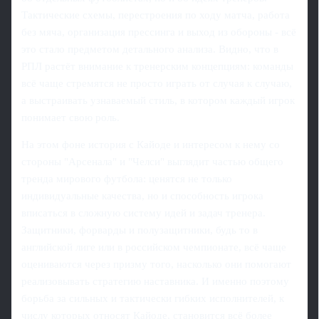
Тактические схемы, перестроения по ходу матча, работа
без мяча, организация прессинга и выход из обороны - всё
это стало предметом детального анализа. Видно, что в
РПЛ растёт внимание к тренерским концепциям: команды
всё чаще стремятся не просто играть от случая к случаю,
а выстраивать узнаваемый стиль, в котором каждый игрок
понимает свою роль.
На этом фоне история с Кайоде и интересом к нему со
стороны "Арсенала" и "Челси" выглядит частью общего
тренда мирового футбола: ценятся не только
индивидуальные качества, но и способность игрока
вписаться в сложную систему идей и задач тренера.
Защитники, форварды и полузащитники, будь то в
английской лиге или в российском чемпионате, всё чаще
оцениваются через призму того, насколько они помогают
реализовывать стратегию наставника. И именно поэтому
борьба за сильных и тактически гибких исполнителей, к
числу которых относят Кайоде, становится всё более