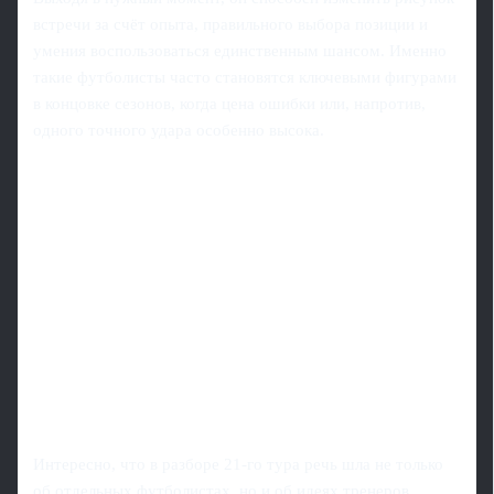
встречи за счёт опыта, правильного выбора позиции и
умения воспользоваться единственным шансом. Именно
такие футболисты часто становятся ключевыми фигурами
в концовке сезонов, когда цена ошибки или, напротив,
одного точного удара особенно высока.
Интересно, что в разборе 21-го тура речь шла не только
об отдельных футболистах, но и об идеях тренеров.