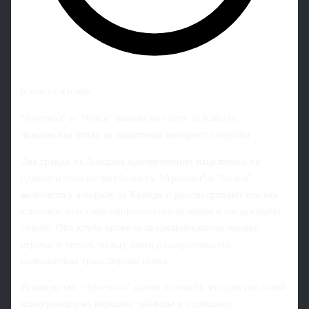
6 минут чтения
"Арсенал" и "Челси" вышли на охоту за Кайоде:
лондонская битва за защитника набирает обороты
Два гранда из Лондона одновременно нацелились на
одного и того же футболиста. "Арсенал" и "Челси"
включились в борьбу за Кайоде и рассматривают его как
ключевое усиление оборонительной линии к следующему
сезону. Оба клуба провели предварительную оценку
игрока, и теперь между ними разворачивается
полноценная трансферная гонка.
Руководство "Арсенала" давно осознаёт, что для реальной
конкуренции на вершине таблицы и успешных