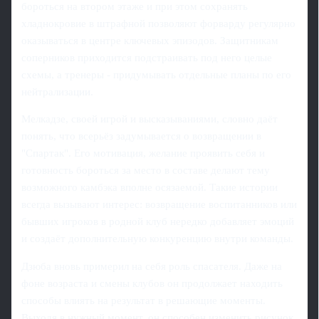
бороться на втором этаже и при этом сохранять
хладнокровие в штрафной позволяют форварду регулярно
оказываться в центре ключевых эпизодов. Защитникам
соперников приходится подстраивать под него целые
схемы, а тренеры - придумывать отдельные планы по его
нейтрализации.
Мелкадзе, своей игрой и высказываниями, словно даёт
понять, что всерьёз задумывается о возвращении в
"Спартак". Его мотивация, желание проявить себя и
готовность бороться за место в составе делают тему
возможного камбэка вполне осязаемой. Такие истории
всегда вызывают интерес: возвращение воспитанников или
бывших игроков в родной клуб нередко добавляет эмоций
и создаёт дополнительную конкуренцию внутри команды.
Дзюба вновь примерил на себя роль спасателя. Даже на
фоне возраста и смены клубов он продолжает находить
способы влиять на результат в решающие моменты.
Выходя в нужный момент, он способен изменить рисунок