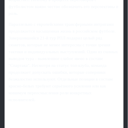
футболистом важно честно обозначить его перспективы и
роль.
Параллельно с европейскими трансферными интригами
продолжается насыщенная жизнь в российском футболе.
Завершившийся 21-й тур РПЛ подарил целый ряд
сюжетов, которые не менее интересны с точки зрения
тактики и индивидуальных выступлений. Один из главных
выводов тура - выявленное слабое звено в составе
"Спартака". Несмотря на статус топ-клуба, команда
продолжает допускать ошибки, которые соперники
безжалостно используют. Отдельные позиции в составе
красно-белых требуют серьёзного усиления или как
минимум переосмысления роли конкретных
исполнителей.