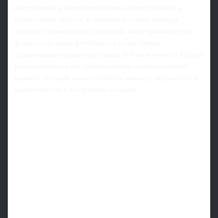
выступлений в Европе необходима более глубокая и
гибкая линия защиты. В нынешнем сезоне команда
нередко сталкивалась с ситуацией, когда травмы и спад
формы отдельных футболистов существенно
ограничивали варианты ротации. В этом контексте Кайоде
рассматривается как универсальный и перспективный
вариант, который может добавить команде надёжности и
вариативности в построении обороны.