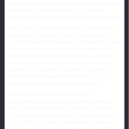
им предписывают специальный протокол восстановления:
полный покой, ограничение нагрузок, постепенное
возвращение к тренировкам под контролем специалистов.
Для "Ахмата" травма Богосавца может стать моментом,
когда придется проявить глубину состава и гибкость
тренерских решений. Тренерскому штабу важно не только
найти замену на поле, но и сохранить эмоциональную
устойчивость команды. Потеря футболиста, с которым
партнеров связывают годы совместной работы, всегда
отражается на атмосфере в раздевалке. В подобных
ситуациях нередко вырастают новые лидеры - те, кто
берет на себя дополнительную ответственность.
На общем фоне событий в РПЛ эта история
накладывается на другие линии и интриги чемпионата:
борьбу за еврокубковые места, возможные тренерские
отставки, спады и подъемы форм у ведущих игроков. В
других клубах обсуждают появление новых форвардов,
кризис ключевых исполнителей, внутреннюю