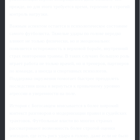
прежде, но для этого требуется время, терпение и строгий
контроль нагрузки.
Важным аспектом остается и психологическое состояние
самого футболиста. Тяжелые удары по голове нередко
влияют не только физически, но и эмоционально:
появляется осторожность в верховой борьбе, внутренний
страх повторения травмы. В таких случаях большую роль
играет работа не только врачей, но и тренеров, партнеров
по команде, а иногда и спортивных психологов.
Поддержка окружения помогает быстрее преодолеть
последствия шока и вернуться к привычному уровню
агрессии и уверенности на поле.
История с Богосавцем вписывается в более широкий
контекст разговоров о модернизации правил и судейских
трактовок. Футбольные власти во многих странах
рассматривают возможность более строгой оценки
эпизодов, где есть риск удара в голову, даже если не было