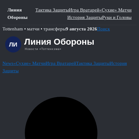
Линия
Тактика Защиты
Игра Вратарей
«Сухие» Матчи
Обороны
История Защиты
Руки и Головы
Skip
Tottenham • матчи • трансферы
9 августа 2026
Поиск
to
content
News
«Сухие» Матчи
Игра Вратарей
Тактика Защиты
История
Защиты