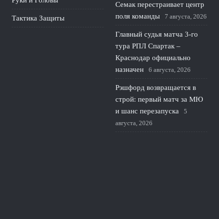
Руки и Головы
Семак перестраивает центр
поля команды
7 августа, 2026
Тактика Защиты
Главный судья матча 3-го
тура РПЛ Спартак –
Краснодар официально
назначен
6 августа, 2026
Рэшфорд возвращается в
строй: первый матч за МЮ
и шанс перезапуска
5
августа, 2026
Унаи Эмери нацелился на
полузащитника Барселоны
для усиления центра Астон
Виллы
4 августа, 2026
© 2026 Линия Обороны
Новости «Тоттенхэма»