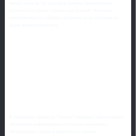
явного умысла. От арбитров требуют внимательнее
относиться к таким стыкам, а от игроков - большей
ответственности в борьбе, особенно если соперник не
видит момента контакта.
В ближайшее время от "Ахмата" ожидают официального
обновления информации о состоянии защитника.
Медицинские сводки и прогнозы по срокам