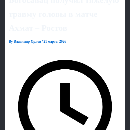
Богосавац получил тяжёлую
травму головы в матче
Ахмат – Ростов
By
Владимир Орлов
/
21 марта, 2026