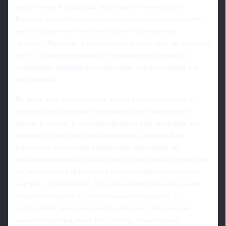
каждое очко в подобных играх весит очень дорого.
Вопросы к судейству, жесткость единоборств и высокий
накал борьбы - все это стало фоном для эпизода с
травмой. Впрочем, в данном случае речь идет не о грубой
игре, а о рабочем игровом столкновении, которое, к
сожалению, завершилось тяжелыми последствиями для
футболиста.
На фоне этой травмы вновь встает тема безопасности
игроков и соблюдения медицинских протоколов при
ударах в голову. В мировом футболе уже несколько лет
активно обсуждается необходимость максимально
бережного отношения к подобным ситуациям: от
введения временных замен при подозрении на сотрясение
до ужесточения требований к продолжению игры после
жестких столкновений. Российская Премьер-лига также
старается следовать современным стандартам, и
оперативная реакция врачей в эпизоде с Богосавцем -
важное подтверждение того, что здоровье игрока