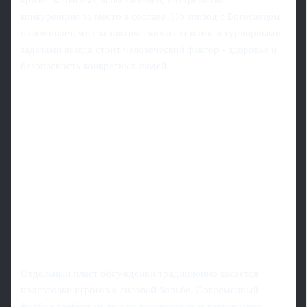
конкуренцию за место в составе. Но эпизод с Богосавцем
напоминает, что за тактическими схемами и турнирными
задачами всегда стоит человеческий фактор - здоровье и
безопасность конкретных людей.
Отдельный пласт обсуждений традиционно касается
подготовки игроков к силовой борьбе. Современный
футбол требует не только технических и тактических