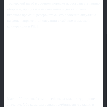
тренерский штаб в срочном порядке перестраивать линию
обороны, пробуя новые сочетания и давая больше
игрового времени резервистам. Это особенно актуально
на фоне напряженной ситуации в таблице и высокой
конкуренции в РПЛ.
Матч с "Ростовом" сам по себе имел важное турнирное
значение. Обе команды решают амбициозные задачи, и