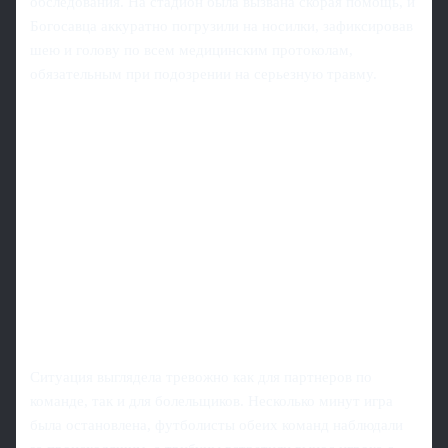
обследования. На стадион была вызвана скорая помощь, и
Богосавца аккуратно погрузили на носилки, зафиксировав
шею и голову по всем медицинским протоколам,
обязательным при подозрении на серьезную травму.
Ситуация выглядела тревожно как для партнеров по
команде, так и для болельщиков. Несколько минут игра
была остановлена, футболисты обеих команд наблюдали