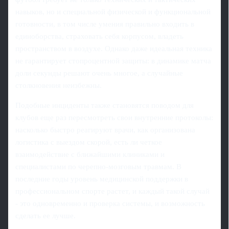
навыков, но и специальной физической и функциональной
готовности, в том числе умения правильно входить в
единоборства, страховать себя корпусом, владеть
пространством в воздухе. Однако даже идеальная техника
не гарантирует стопроцентной защиты: в динамике матча
доли секунды решают очень многое, а случайные
столкновения неизбежны.
Подобные инциденты также становятся поводом для
клубов еще раз пересмотреть свои внутренние протоколы:
насколько быстро реагируют врачи, как организована
логистика с выездом скорой, есть ли четкое
взаимодействие с ближайшими клиниками и
специалистами по черепно-мозговым травмам. В
последние годы уровень медицинской поддержки в
профессиональном спорте растет, и каждый такой случай
- это одновременно и проверка системы, и возможность
сделать ее лучше.