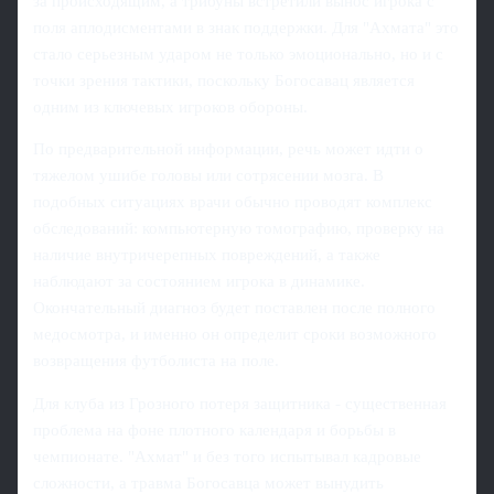
за происходящим, а трибуны встретили вынос игрока с
поля аплодисментами в знак поддержки. Для "Ахмата" это
стало серьезным ударом не только эмоционально, но и с
точки зрения тактики, поскольку Богосавац является
одним из ключевых игроков обороны.
По предварительной информации, речь может идти о
тяжелом ушибе головы или сотрясении мозга. В
подобных ситуациях врачи обычно проводят комплекс
обследований: компьютерную томографию, проверку на
наличие внутричерепных повреждений, а также
наблюдают за состоянием игрока в динамике.
Окончательный диагноз будет поставлен после полного
медосмотра, и именно он определит сроки возможного
возвращения футболиста на поле.
Для клуба из Грозного потеря защитника - существенная
проблема на фоне плотного календаря и борьбы в
чемпионате. "Ахмат" и без того испытывал кадровые
сложности, а травма Богосавца может вынудить