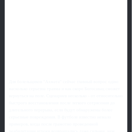
Для болельщиков "Ахмата" сейчас главный вопрос один:
насколько серьезна травма и как скоро Богосавац сможет
вернуться на поле. Сценариев несколько - от относительно
быстрого восстановления после легкого сотрясения до
длительного перерыва, если будут обнаружены более
серьезные повреждения. В футболе известно немало
примеров, когда после грамотно проведенной
реабилитации игроки возвращались даже сильнее, чем