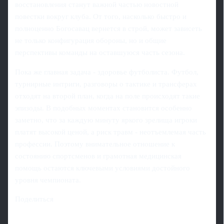
восстановления станут важной частью новостной
повестки вокруг клуба. От того, насколько быстро и
полноценно Богосавац вернется в строй, может зависеть
не только конфигурация обороны, но и общие
перспективы команды на оставшуюся часть сезона.
Пока же главная задача - здоровье футболиста. Футбол,
турнирные интриги, разговоры о тактике и трансферах
отходят на второй план, когда на поле происходят такие
эпизоды. В подобных моментах становится особенно
заметно, что за каждую минуту яркого зрелища игроки
платят высокой ценой, а риск травм - неотъемлемая часть
профессии. Поэтому внимательное отношение к
состоянию спортсменов и грамотная медицинская
помощь остаются ключевыми условиями достойного
уровня чемпионата.
Поделиться