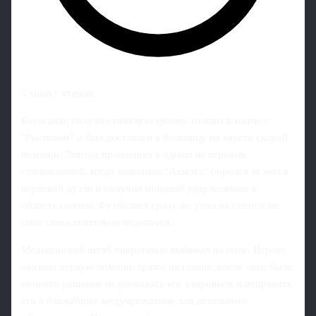
5 минут чтения
Богосавац получил тяжелую травму головы в матче с
"Ростовом" и был доставлен в больницу на карете скорой
помощи. Эпизод произошел в одном из игровых
столкновений, когда защитник "Ахмата" боролся за мяч в
верховой дуэли и получил мощный удар коленом в
область головы. Футболист сразу же упал на газон и не
смог самостоятельно подняться.
Медицинский штаб оперативно выбежал на поле. Игроку
оказали первую помощь прямо на газоне, после чего было
принято решение не рисковать его здоровьем и отправить
его в ближайшее медучреждение для детального