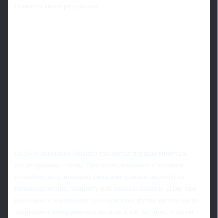
ставится выше результата.
Особое внимание обычно уделяется первым минутам
после травмы головы. Врачи отслеживают состояние
сознания, координацию, реакцию зрачков, жалобы на
головокружение, тошноту или потерю памяти. Даже при
кажущемся улучшении самочувствия футболистам часто
запрещают возвращаться на поле в тот же день, а затем