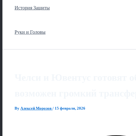
История Защиты
Руки и Головы
Челси и Ювентус готовят о
возможен громкий трансфе
By
Алексей Морозов
/
15 февраля, 2026