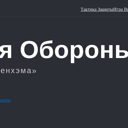
Тактика Защиты
Игра В
ащиты