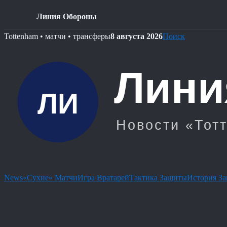
Линия Обороны
Skip
Tottenham • матчи • трансферы
8 августа 2026
Поиск
to
content
News
«Сухие» Матчи
Игра Вратарей
Тактика Защиты
История З