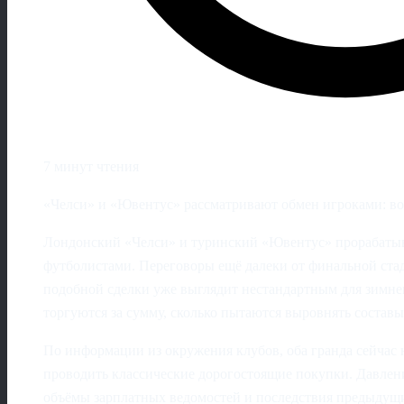
7 минут чтения
«Челси» и «Ювентус» рассматривают обмен игроками: в
Лондонский «Челси» и туринский «Ювентус» прорабаты
футболистами. Переговоры ещё далеки от финальной стад
подобной сделки уже выглядит нестандартным для зимнег
торгуются за сумму, сколько пытаются выровнять состав
По информации из окружения клубов, оба гранда сейчас н
проводить классические дорогостоящие покупки. Давлен
объёмы зарплатных ведомостей и последствия предыдущ