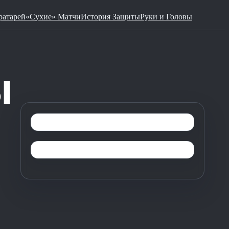
ратарей
«Сухие» Матчи
История Защиты
Руки и Головы