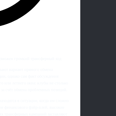
озможен громкий трансферный ход
вают вариант прямого обмена
ии, однако сам факт обсуждения
о или летнего окна: клубы не столько
ы за счёт обмена проблемных позиций.
аходятся в ситуации, когда им сложно
ие финансового фэйр-плей, высокие
их трансферных кампаний заставляют