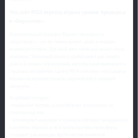
Что даёт РПЛ переход игрока уровня Эрнандеса
в «Барселону»
Потенциальный трансфер Еремея Эрнандеса в
«Барселону» – это не только вопрос денег и имиджа
конкретного клуба. Для всей лиги такой шаг может стать
знаковым. Успешный переход срабатывает как сигнал:
даже в условиях ограничений, нестабильной экономики и
странных внутренних сделок РПЛ способна «поставлять»
игроков на верхний уровень европейской и мировой
иерархии.
Подобные истории:
- повышают интерес к российскому чемпионату со
стороны скаутов;
- мотивируют академии и тренеров активнее вкладываться
в развитие игроков, а не в краткосрочные трансферы;
- создают для молодых футболистов понятную