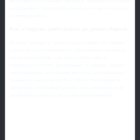
футболиста и обдумывает трансфер, примеряя его к своей
долгосрочной стратегии омоложения состава и точечного
усиления флангов.
Как «Спартак» довёл игрока до уровня сборной
История Эрнандеса – редкий для последних лет пример
случая, когда российский клуб действительно «воспитал
игрока для сборной», а не просто помог ему не
потеряться в системе. Воспитанник «Спартака» прошёл
через академию, молодёжные команды, адаптировался к
силовому и быстрому футболу РПЛ и сумел показать
достаточно стабильный уровень, чтобы попасть в поле
зрения тренерского штаба национальной команды.