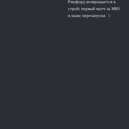
Рэшфорд возвращается в
строй: первый матч за МЮ
и шанс перезапуска
5
августа, 2026
© 2026 Линия Обороны
Новости «Тоттенхэма»
«Сухие» Матчи
News
Игра Вратарей
История Защиты
Руки и Головы
Тактика Защиты