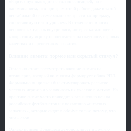
«Барселону» выглядит не только сенсацией, но и
напоминанием, что при грамотной работе даже в такой
нестабильной системе можно «вырастить» продажу,
сопоставимую с топ-уровнем. В отличие от многих
непонятных сделок внутри лиги, интерес каталонцев к
конкретному игроку основывается на скаутинге, игровых
качествах и перспективах развития.
Влияние лимита: тормоз или скрытый стимул?
Отдельно стоит рассмотреть влияние лимита на
легионеров, который во многом формирует облик РПЛ.
Формально он должен был стимулировать развитие
местных игроков и увеличивать их участие в матчах. На
практике лимит часто приводит к завышению цен на
российских футболистов и к появлению «штатных
запасных», которые сидят в обойме только потому, что
они – свои.
Однако пример Эрнандеса демонстрирует и другую