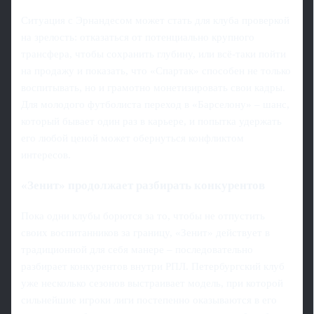
Ситуация с Эрнандесом может стать для клуба проверкой
на зрелость: отказаться от потенциально крупного
трансфера, чтобы сохранить глубину, или всё-таки пойти
на продажу и показать, что «Спартак» способен не только
воспитывать, но и грамотно монетизировать свои кадры.
Для молодого футболиста переход в «Барселону» – шанс,
который бывает один раз в карьере, и попытка удержать
его любой ценой может обернуться конфликтом
интересов.
«Зенит» продолжает разбирать конкурентов
Пока одни клубы борются за то, чтобы не отпустить
своих воспитанников за границу, «Зенит» действует в
традиционной для себя манере – последовательно
разбирает конкурентов внутри РПЛ. Петербургский клуб
уже несколько сезонов выстраивает модель, при которой
сильнейшие игроки лиги постепенно оказываются в его