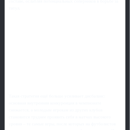
составе, ослабляя потенциальных соперников в борьбе за
титул.
Такая стратегия ещё больше усиливает дисбаланс:
основная внутренняя конкуренция в чемпионате
снижается, а молодым игрокам из других клубов
становится труднее проявить себя в матчах высокого
уровня – те самые игры, после которых на футболистов