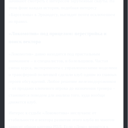
начинают смотреть с интересом зарубежные скауты. На
этом фоне каждая история, подобная интересу
«Барселоны» к Эрнандесу, выглядит почти исключением
из правил.
«Локомотив» под прицелом: перестройка и
поиск вектора
«Локомотив» давно находится под пристальным
вниманием – и специалистов, и болельщиков. Частая
смена курса, эксперименты с управленческими моделями
и трансферной политикой сделали клуб одним из главных
героев обсуждений. Любое решение железнодорожников
– от продажи ключевого игрока до назначения тренера –
становится поводом для анализа того, куда вообще
движется клуб.
Интерес к судьбе «Локомотива» неслучаен: от
стабильности и вектора развития этого клуба во многом
зависит общая картина РПЛ. Если «Локо» вернётся к