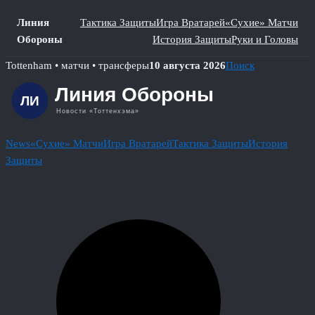
Линия
Тактика Защиты
Игра Вратарей
«Сухие» Матчи
Обороны
История Защиты
Руки и Головы
Skip
Tottenham • матчи • трансферы
10 августа 2026
Поиск
to
content
News
«Сухие» Матчи
Игра Вратарей
Тактика Защиты
История
Защиты