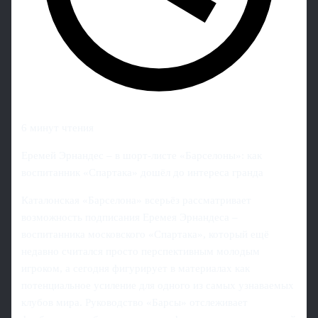
6 минут чтения
Еремей Эрнандес – в шорт-листе «Барселоны»: как
воспитанник «Спартака» дошёл до интереса гранда
Каталонская «Барселона» всерьёз рассматривает
возможность подписания Еремея Эрнандеса –
воспитанника московского «Спартака», который ещё
недавно считался просто перспективным молодым
игроком, а сегодня фигурирует в материалах как
потенциальное усиление для одного из самых узнаваемых
клубов мира. Руководство «Барсы» отслеживает