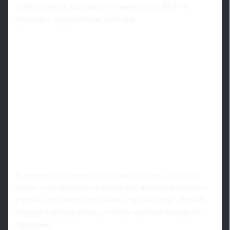
траекторию: от академии – в основу клуба РПЛ – в
сборную – в европейский топ-клуб.
Если переход Эрнандеса всё-таки состоится, его путь
может стать ориентиром для целого поколения молодых
игроков, показывая, что даже в «странный год», полный
абсурда и противоречий, остаётся рабочий маршрут к
вершинам.