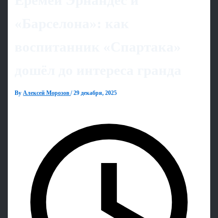
Еремей Эрнандес и
«Барселона»: как
воспитанник «Спартака»
дошёл до интереса гранда
By
Алексей Морозов
/
29 декабря, 2025