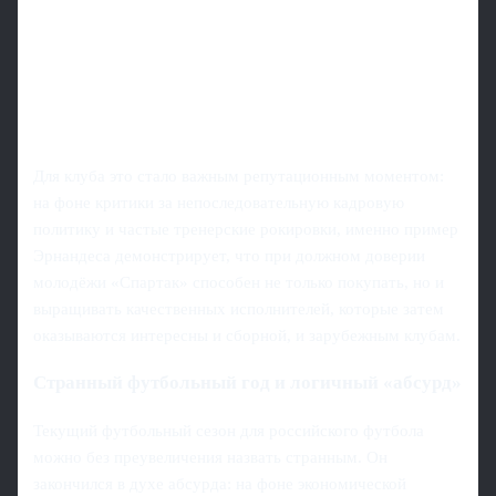
Для клуба это стало важным репутационным моментом:
на фоне критики за непоследовательную кадровую
политику и частые тренерские рокировки, именно пример
Эрнандеса демонстрирует, что при должном доверии
молодёжи «Спартак» способен не только покупать, но и
выращивать качественных исполнителей, которые затем
оказываются интересны и сборной, и зарубежным клубам.
Странный футбольный год и логичный «абсурд»
Текущий футбольный сезон для российского футбола
можно без преувеличения назвать странным. Он
закончился в духе абсурда: на фоне экономической