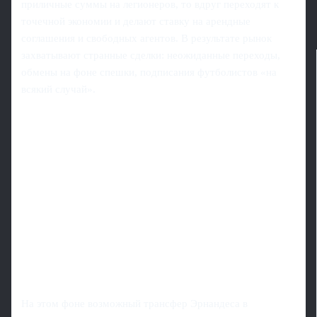
приличные суммы на легионеров, то вдруг переходят к
точечной экономии и делают ставку на арендные
соглашения и свободных агентов. В результате рынок
захватывают странные сделки: неожиданные переходы,
обмены на фоне спешки, подписания футболистов «на
всякий случай».
На этом фоне возможный трансфер Эрнандеса в