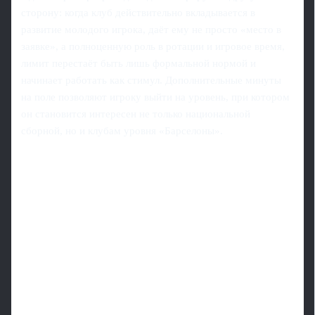
сторону: когда клуб действительно вкладывается в
развитие молодого игрока, даёт ему не просто «место в
заявке», а полноценную роль в ротации и игровое время,
лимит перестаёт быть лишь формальной нормой и
начинает работать как стимул. Дополнительные минуты
на поле позволяют игроку выйти на уровень, при котором
он становится интересен не только национальной
сборной, но и клубам уровня «Барселоны».