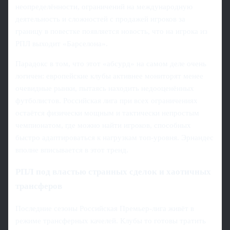
неопределённости, ограничений на международную
деятельность и сложностей с продажей игроков за
границу в повестке появляется новость, что на игрока из
РПЛ выходит «Барселона».
Парадокс в том, что этот «абсурд» на самом деле очень
логичен: европейские клубы активнее мониторят менее
очевидные рынки, пытаясь находить недооценённых
футболистов. Российская лига при всех ограничениях
остаётся физически мощным и тактически непростым
чемпионатом, где можно найти игроков, способных
быстро адаптироваться к нагрузкам топ-уровня. Эрнандес
вполне вписывается в этот тренд.
РПЛ под властью странных сделок и хаотичных
трансферов
Последние сезоны Российская Премьер-лига живёт в
режиме трансферных качелей. Клубы то готовы тратить