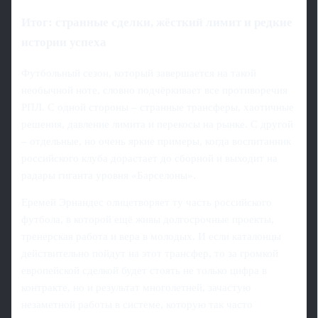
Итог: странные сделки, жёсткий лимит и редкие
истории успеха
Футбольный сезон, который завершается на такой
необычной ноте, словно подчёркивает все противоречия
РПЛ. С одной стороны – странные трансферы, хаотичные
решения, давление лимита и перекосы на рынке. С другой
– отдельные, но очень яркие примеры, когда воспитанник
российского клуба дорастает до сборной и выходит на
радары гиганта уровня «Барселоны».
Еремей Эрнандес олицетворяет ту часть российского
футбола, в которой ещё живы долгосрочные проекты,
тренерская работа и вера в молодых. И если каталонцы
действительно пойдут на этот трансфер, то за громкой
европейской сделкой будет стоять не только цифра в
контракте, но и результат многолетней, зачастую
незаметной работы в системе, которую так часто