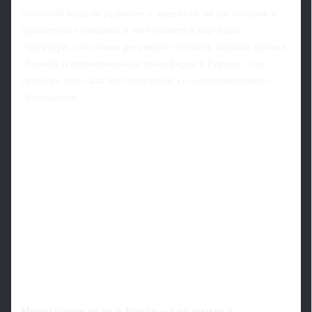
понятной модели развития, с акцентом на воспитание и
грамотную селекцию, в лиге появится ещё одна
структура, способная регулярно готовить игроков уровня
сборной и потенциальных трансферов в Европу – по
примеру того, как это произошло со «спартаковским»
Эрнандесом.
Новогоднее чудо в Конго – как символ