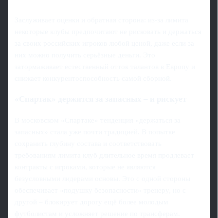
Заслуживает оценки и обратная сторона: из-за лимита
некоторые клубы предпочитают не рисковать и держаться
за своих российских игроков любой ценой, даже если за
них можно получить серьёзные деньги. Это
затормаживает естественный отток талантов в Европу и
снижает конкурентоспособность самой сборной.
«Спартак» держится за запасных – и рискует
В московском «Спартаке» тенденция «держаться за
запасных» стала уже почти традицией. В попытке
сохранить глубину состава и соответствовать
требованиям лимита клуб длительное время продлевает
контракты с игроками, которые не являются
безусловными лидерами основы. Это с одной стороны
обеспечивает «подушку безопасности» тренеру, но с
другой – блокирует дорогу ещё более молодым
футболистам и усложняет решение по трансферам.