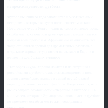
непредсказуемости футбола
Футбол нынешнего года запомнится и экзотическими
историями, которые кажутся почти сюжетом из кино.
Новогоднее чудо в Конго – один из таких эпизодов, когда
судьба матча, сезона или даже карьеры разворачивается
вопреки всем прогнозам. Африканские чемпионаты всё
чаще становятся ареной для драматичных развязок, а
отдельные игроки оттуда потом всплывают в Европе и
влияют на ход больших турниров.
Этот образ «чуда» хорошо ложится и на ситуацию с
российскими футболистами, оказывающимися в поле
зрения европейских грандов в самый нестабильный
период для отечественного футбола. Когда кажется, что
рынок закрыт, возможности исчерпаны, а интерес к РПЛ
минимален, история с Эрнандесом напоминает: в футболе
по-прежнему остаётся место для неожиданных
поворотов.