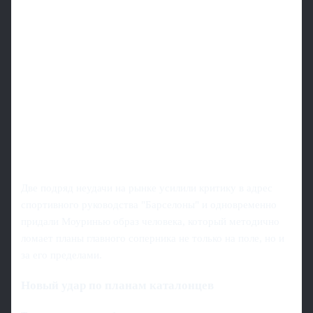
Две подряд неудачи на рынке усилили критику в адрес
спортивного руководства "Барселоны" и одновременно
придали Моуринью образ человека, который методично
ломает планы главного соперника не только на поле, но и
за его пределами.
Новый удар по планам каталонцев