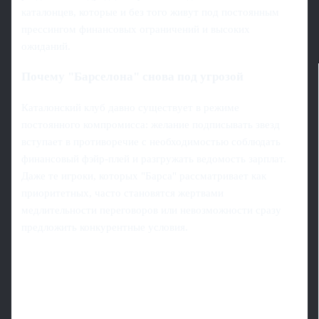
каталонцев, которые и без того живут под постоянным
прессингом финансовых ограничений и высоких
ожиданий.
Почему "Барселона" снова под угрозой
Каталонский клуб давно существует в режиме
постоянного компромисса: желание подписывать звезд
вступает в противоречие с необходимостью соблюдать
финансовый фэйр-плей и разгружать ведомость зарплат.
Даже те игроки, которых "Барса" рассматривает как
приоритетных, часто становятся жертвами
медлительности переговоров или невозможности сразу
предложить конкурентные условия.