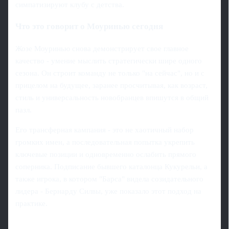
симпатизируют клубу с детства.
Что это говорит о Моуринью сегодня
Жозе Моуринью снова демонстрирует свое главное
качество - умение мыслить стратегически шире одного
сезона. Он строит команду не только "на сейчас", но и с
прицелом на будущее, заранее просчитывая, как возраст,
стиль и универсальность новобранцев впишутся в общий
пазл.
Его трансферная кампания - это не хаотичный набор
громких имен, а последовательная попытка укрепить
ключевые позиции и одновременно ослабить прямого
соперника. Подписание бывшего каталонца Кукурельи, а
также игрока, в котором "Барса" видела созидательного
лидера - Бернарду Силвы, уже показало этот подход на
практике.