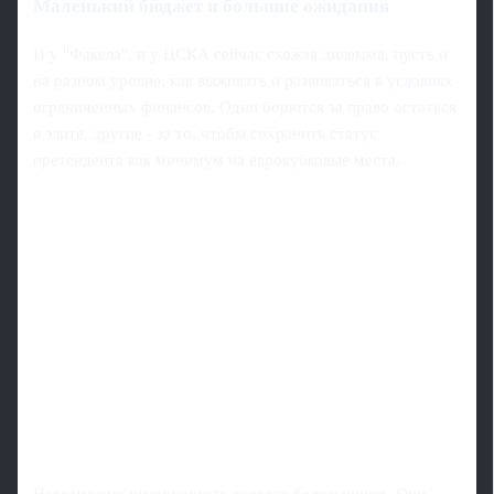
Маленький бюджет и большие ожидания
И у "Факела", и у ЦСКА сейчас схожая дилемма, пусть и
на разном уровне: как выживать и развиваться в условиях
ограниченных финансов. Одни борются за право остаться
в элите, другие - за то, чтобы сохранить статус
претендента как минимум на еврокубковые места.