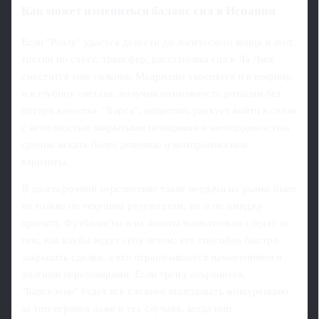
Как может измениться баланс сил в Испании
Если "Реалу" удастся довести до логического конца и этот,
третий по счету, трансфер, расстановка сил в Ла Лиге
сместится еще сильнее. Мадридцы укрепятся и в ширину,
и в глубину состава, получив возможность ротации без
потери качества. "Барса", напротив, рискует войти в сезон
с неполностью закрытыми позициями и необходимостью
срочно искать более дешевые и компромиссные
варианты.
В долгосрочной перспективе такие неудачи на рынке бьют
не только по текущим результатам, но и по имиджу
проекта. Футболисты и их агенты внимательно следят за
тем, как клубы ведут себя летом: кто способен быстро
закрывать сделки, а кто ограничивается намерениями и
долгими переговорами. Если тренд сохранится,
"Барселоне" будет все сложнее выигрывать конкуренцию
за топ-игроков даже в тех случаях, когда они