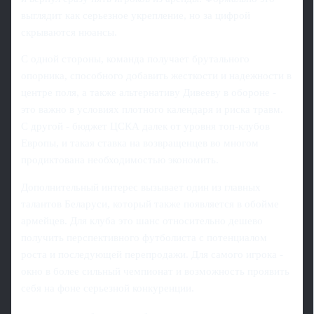
выглядит как серьезное укрепление, но за цифрой
скрываются нюансы.
С одной стороны, команда получает брутального
опорника, способного добавить жесткости и надежности в
центре поля, а также альтернативу Дивееву в обороне -
это важно в условиях плотного календаря и риска травм.
С другой - бюджет ЦСКА далек от уровня топ-клубов
Европы, и такая ставка на возвращенцев во многом
продиктована необходимостью экономить.
Дополнительный интерес вызывает один из главных
талантов Беларуси, который также появляется в обойме
армейцев. Для клуба это шанс относительно дешево
получить перспективного футболиста с потенциалом
роста и последующей перепродажи. Для самого игрока -
окно в более сильный чемпионат и возможность проявить
себя на фоне серьезной конкуренции.