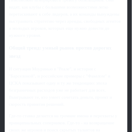
Невозможно игнорировать тревогу болельщиков. Они
видят, как клубы с большими возможностями легко
перетаскивают к себе лидеров, а их команды вынуждены
выстраивать стратегию через аренды, свободных агентов
и молодых игроков, которых еще нужно довести до
нужного уровня.
Общий тренд: умный рынок против дорогих
звезд
И ситуация Моуринью в "Реале", и история с
"Барселоной", и российские примеры с "Факелом" и
ЦСКА показывают одну и ту же тенденцию: эпоха
безграничных расходов уже не работает для всех.
Выигрывают те, кто умеет сочетать деньги, проект и
скорость принятия решений.
Где-то ставка делается на громкие имена и перехваты у
принципиальных соперников. Где-то - на возвращение
своих же игроков и поиск скрытых талантов на