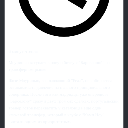
6 минут чтения
Моуринью вступает в новую битву с "Барселоной" на
трансферном рынке
Жозе Моуринью, возглавляющий "Реал", не собирается
останавливать давление на главного принципиального
соперника. После того как мадридцы уже опередили
"Барселону" сразу в двух громких сделках, португальский
тренер готов перехватить у каталонцев еще один
ключевой трансфер, который в клубе с "Камп Ноу"
считали одним из приоритетных.