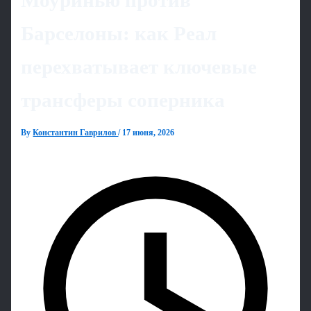
Моуринью против
Барселоны: как Реал
перехватывает ключевые
трансферы соперника
By
Константин Гаврилов
/
17 июня, 2026