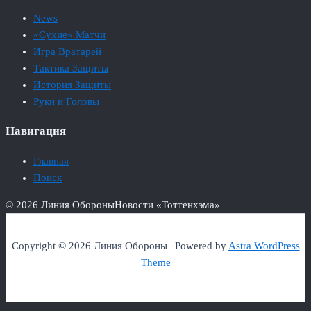
News
«Сухие» Матчи
Игра Вратарей
Тактика Защиты
История Защиты
Руки и Головы
Навигация
Главная
Поиск
© 2026 Линия Обороны
Новости «Тоттенхэма»
Copyright © 2026 Линия Обороны | Powered by
Astra WordPress
Theme