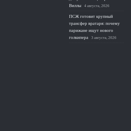
Виллы
4 августа, 2026
ПСЖ готовит крупный
трансфер вратаря: почему
парижане ищут нового
голкипера
3 августа, 2026
© 2026 Линия Обороны
Новости «Тоттенхэма»
«Сухие» Матчи
News
Игра Вратарей
История Защиты
Руки и Головы
Тактика Защиты