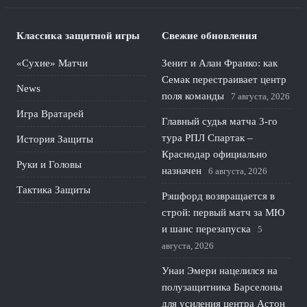
Классика защитной игры
Свежие обновления
«Сухие» Матчи
Зенит и Алан Франко: как
Семак перестраивает центр
News
поля команды
7 августа, 2026
Игра Вратарей
Главный судья матча 3-го
тура РПЛ Спартак –
История Защиты
Краснодар официально
Руки и Головы
назначен
6 августа, 2026
Тактика Защиты
Рэшфорд возвращается в
строй: первый матч за МЮ
и шанс перезапуска
5
августа, 2026
Унаи Эмери нацелился на
полузащитника Барселоны
для усиления центра Астон