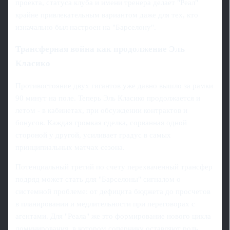
проекта, статуса клуба и имени тренера делает "Реал"
крайне привлекательным вариантом даже для тех, кто
изначально был настроен на "Барселону".
Трансферная война как продолжение Эль
Класико
Противостояние двух гигантов уже давно вышло за рамки
90 минут на поле. Теперь Эль Класико продолжается и
летом - в кабинетах, при обсуждении контрактов и
бонусов. Каждая громкая сделка, сорванная одной
стороной у другой, усиливает градус в самых
принципиальных матчах сезона.
Потенциальный третий по счету перехваченный трансфер
подряд может стать для "Барселоны" сигналом о
системной проблеме: от дефицита бюджета до просчетов
в планировании и медлительности при переговорах с
агентами. Для "Реала" же это формирование нового цикла
доминирования, в котором сопернику оставляют роль