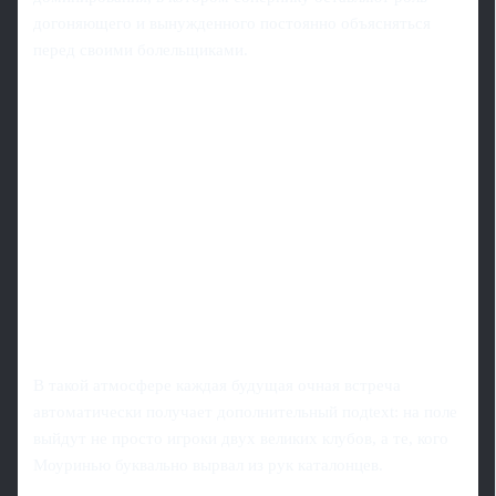
догоняющего и вынужденного постоянно объясняться
перед своими болельщиками.
В такой атмосфере каждая будущая очная встреча
автоматически получает дополнительный подtext: на поле
выйдут не просто игроки двух великих клубов, а те, кого
Моуринью буквально вырвал из рук каталонцев.