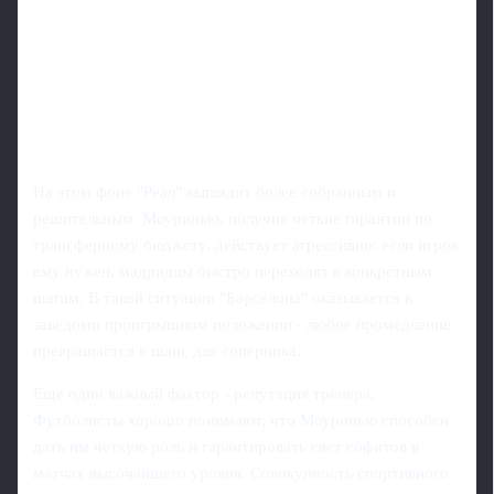
На этом фоне "Реал" выглядит более собранным и
решительным. Моуринью, получив четкие гарантии по
трансферному бюджету, действует агрессивно: если игрок
ему нужен, мадридцы быстро переходят к конкретным
шагам. В такой ситуации "Барселона" оказывается в
заведомо проигрышном положении - любое промедление
превращается в шанс для соперника.
Еще один важный фактор - репутация тренера.
Футболисты хорошо понимают, что Моуринью способен
дать им четкую роль и гарантировать свет софитов в
матчах высочайшего уровня. Совокупность спортивного