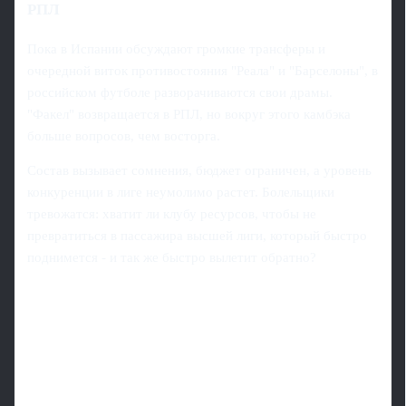
РПЛ
Пока в Испании обсуждают громкие трансферы и
очередной виток противостояния "Реала" и "Барселоны", в
российском футболе разворачиваются свои драмы.
"Факел" возвращается в РПЛ, но вокруг этого камбэка
больше вопросов, чем восторга.
Состав вызывает сомнения, бюджет ограничен, а уровень
конкуренции в лиге неумолимо растет. Болельщики
тревожатся: хватит ли клубу ресурсов, чтобы не
превратиться в пассажира высшей лиги, который быстро
поднимется - и так же быстро вылетит обратно?