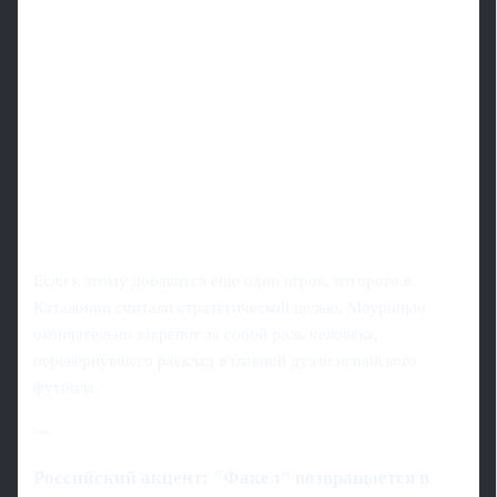
Если к этому добавится еще один игрок, которого в
Каталонии считали стратегической целью, Моуринью
окончательно закрепит за собой роль человека,
перевернувшего расклад в главной дуэли испанского
футбола.
---
Российский акцент: "Факел" возвращается в