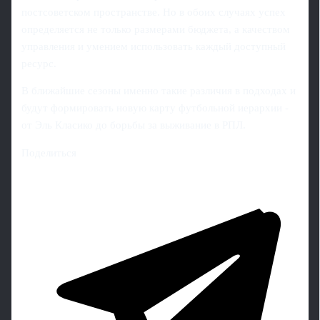
постсоветском пространстве. Но в обоих случаях успех
определяется не только размерами бюджета, а качеством
управления и умением использовать каждый доступный
ресурс.
В ближайшие сезоны именно такие различия в подходах и
будут формировать новую карту футбольной иерархии -
от Эль Класико до борьбы за выживание в РПЛ.
Поделиться