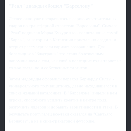
"Реал" дважды обошел "Барселону"
Летнее окно уже превратилось в серию чувствительных
ударов по трансферной стратегии "Барселоны". Сначала
"Реал" подписал Марка Кукурелью - воспитанника самой
"Барсы", за которым в Каталонии пристально следили и
всерьез рассматривали вариант возвращения. Для
болельщиков "блауграны" это стало болезненным
напоминанием о том, как клуб в последние годы теряет не
только звезд, но и собственных талантов.
Затем мадридцы оформили переход Бернарду Силвы -
универсального полузащитника, давно находившегося в
списке желаний каталонцев. В "Барселоне" видели в нем
игрока, способного усилить креатив в центре поля,
разгрузить лидеров и добавить вариативности в атаке. В
результате португалец все-таки оказался на "Сантьяго
Бернабеу", а не в сине-гранатовой футболке.