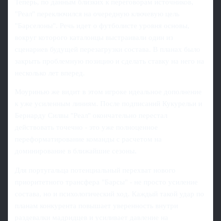
Теперь, по данным близких к переговорам источников,
"Реал" переключился на очередную ключевую цель
"Барселоны". Речь идет о футболисте уровня основы,
вокруг которого каталонцы выстраивали один из
сценариев будущей перезагрузки состава. В планах было
закрыть проблемную позицию и сделать ставку на него на
несколько лет вперед.
Моуринью же видит в этом игроке идеальное дополнение
к уже усиленным линиям. После подписаний Кукурельи и
Бернарду Силвы "Реал" окончательно перестал
действовать точечно - это уже полноценное
переформатирование команды с расчетом на
доминирование в ближайшие сезоны.
Для португальца потенциальный перехват нового
приоритетного трансфера "Барсы" - не просто усиление
состава, но и психологический ход. Каждый такой удар по
планам конкурента повышает уверенность внутри
раздевалки мадридцев и усиливает давление на