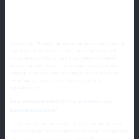
Руководству "Факела" предстоит крайне сложная задача:
находить недорогих, но качественных исполнителей,
выстраивать систему игры и параллельно сохранять
эмоциональный контакт с трибунами. Без грамотной
селекции и четкого плана выживания в лиге такой клуб
очень быстро оказывается в зоне турнирной
турбулентности.
Пять возвращений в ЦСКА: усиление или
вынужденная мера?
На другом полюсе внимания - ЦСКА, который решил в
первую очередь воспользоваться внутренними резервами
и вернул сразу пять игроков из аренды. Формально это