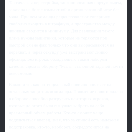
Тактическая перестройка, запланированная португальцем,
завязана на более компактной и организованной игре без
мяча. При нем команды редко позволяют сопернику
свободно входить в штрафную, а пространство между
линиями сводится к минимуму. Для реализации такого
плана нужны защитники, которые не теряются при
быстрой смене фаз: только что они выбрасываются на
перехват, а через секунду уже выстраивают линию
офсайда. Без игрока, обладающего таким набором
качеств, сделать оборону "Реала" эталонной задачей почти
невозможно.
Важно и то, как потенциальный новичок повлияет на
остальных защитников команды. Появление нового лидера
в обороне способно разгрузить некоторых игроков,
которые до этого были вынуждены брать на себя
чрезмерный объем работы. Кто‑то сможет чаще
подключаться вперед, зная, что за спиной есть надежная
подстраховка, кто‑то, наоборот, сосредоточится на