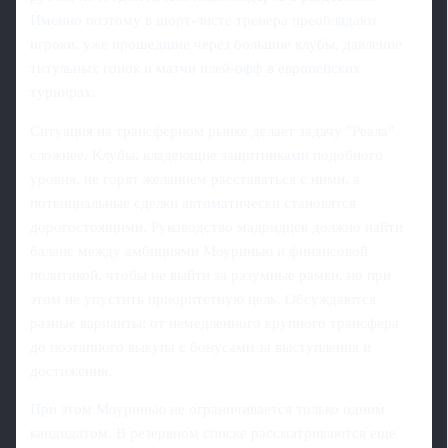
Именно поэтому в шорт‑листе тренера преобладают
игроки, уже прошедшие через большие клубы, давление
титульных гонок и матчи плей‑офф в европейских
турнирах.
Ситуация на трансферном рынке делает задачу "Реала"
сложнее. Клубы, владеющие защитниками подобного
уровня, не горят желанием расставаться с ними, а
потенциальные сделки автоматически становятся
дорогостоящими. Руководство мадридцев должно найти
баланс между амбициями Моуринью и финансовой
политикой, чтобы не выйти за разумные рамки, но при
этом не упустить приоритетную цель. Обсуждаются
разные варианты: от немедленного крупного трансфера
до поэтапного выкупа с бонусами за выступления и
достижения.
При этом Моуринью не ограничивается только одним
кандидатом. В резервном списке рассматриваются еще