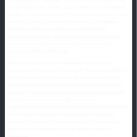
незаменимым. Во‑вторых, дать возможность варьировать
схемы - от классических 4‑3‑3 до более осторожных 3‑5‑2
или 5‑3‑2 в матчах против особо мощных соперников.
В‑третьих, снизить зависимость от физического
состояния отдельных футболистов: наличие еще одного
защитника топ‑уровня уменьшит риск провалов в
периоды плотного календаря.
Моуринью уделяет особое внимание тому, как его
будущий защитник будет взаимодействовать с голкипером
и опорными полузащитниками. Для него важно, чтобы
центральный защитник умел грамотно подстраховывать
фланги, своевременно выдвигаться вперед для перехвата
и при этом не ломал линию. В этом контексте
характеристика "левоногий, уверенный в построении атак
из глубины" становится существенным тактическим
плюсом: такой игрок облегчает выход из обороны под
прессингом и позволяет избегать лишних длинных
забросов.