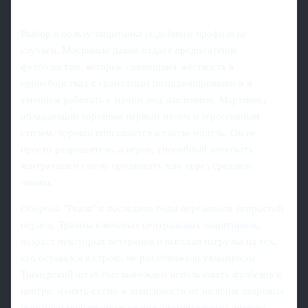
Выбор в пользу защитника подобного профиля не
случаен. Моуринью давно отдает предпочтение
футболистам, которые совмещают жесткость в
единоборствах с грамотным позиционированием и
умением работать с мячом под давлением. Мартинес,
обладающий хорошим первым пасом и агрессивным
стилем, хорошо вписывается в такую модель. Он не
просто разрушитель, а игрок, способный запускать
контратаки и смело продвигать мяч через среднюю
линию.
Оборона "Реала" в последние годы переживала непростой
период. Травмы ключевых центральных защитников,
возраст некоторых ветеранов и высокая нагрузка на тех,
кто оставался в строю, не раз обнажали уязвимости.
Тренерский штаб был вынужден использовать фулбеков в
центре, менять схему в зависимости от наличия здоровых
игроков и подстраиваться под обстоятельства, вместо