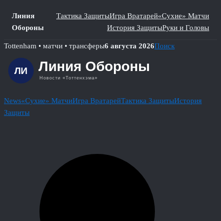
Линия
Тактика Защиты
Игра Вратарей
«Сухие» Матчи
Обороны
История Защиты
Руки и Головы
Skip
Tottenham • матчи • трансферы
6 августа 2026
Поиск
to
content
News
«Сухие» Матчи
Игра Вратарей
Тактика Защиты
История
Защиты