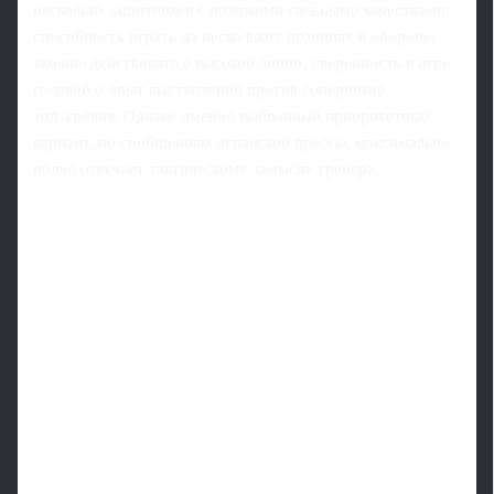
несколько защитников с похожими сильными качествами:
способность играть на нескольких позициях в обороне,
умение действовать в высокой линии, уверенность в игре
головой и опыт выступлений против соперников
топ‑уровня. Однако именно выбранный приоритетный
вариант, по сообщениям испанской прессы, максимально
полно отвечает тактическому замыслу тренера.