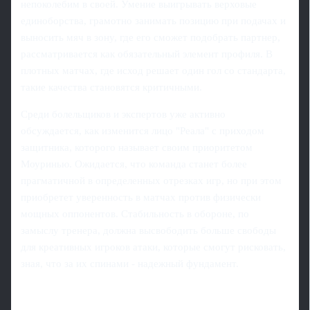
непоколебим в своей. Умение выигрывать верховые
единоборства, грамотно занимать позицию при подачах и
выносить мяч в зону, где его сможет подобрать партнер,
рассматривается как обязательный элемент профиля. В
плотных матчах, где исход решает один гол со стандарта,
такие качества становятся критичными.
Среди болельщиков и экспертов уже активно
обсуждается, как изменится лицо "Реала" с приходом
защитника, которого называет своим приоритетом
Моуринью. Ожидается, что команда станет более
прагматичной в определенных отрезках игр, но при этом
приобретет уверенность в матчах против физически
мощных оппонентов. Стабильность в обороне, по
замыслу тренера, должна высвободить больше свободы
для креативных игроков атаки, которые смогут рисковать,
зная, что за их спинами - надежный фундамент.