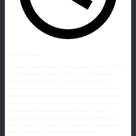
5 минут чтения
Раскрыта приоритетная цель Моуринью в оборону "Реала"
- и она напрямую связана с тем, как португальский
специалист видит будущее мадридской команды. По
данным испанских и английских изданий, главный вектор
усилий тренера направлен на подписание агрессивного,
мобильного и умеющего начинать атаки центрального
защитника. Конкретным именем, вокруг которого
строятся обсуждения, называют Лисандро Мартинеса,
выступающего в Англии и уже знакомого Моуринью по
работе в одном из чемпионатов топ‑уровня.