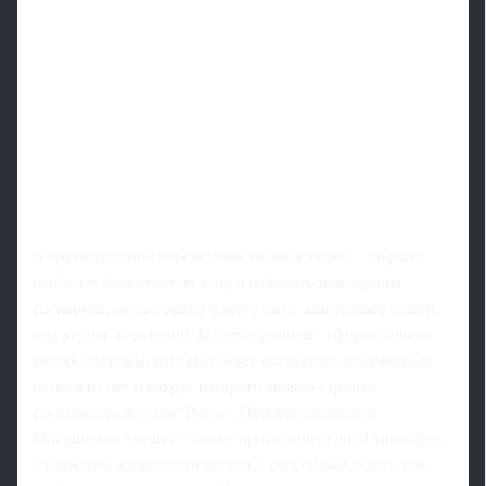
В краткосрочной перспективе главная задача - закрыть
наиболее болезненную зону и избежать повторения
сценариев, когда травма одного-двух защитников ставит
под угрозу весь сезон. В долгосрочной - сформировать
костяк обороны, который будет оставаться неизменным
несколько лет и вокруг которого можно строить
следующую версию "Реала". Приоритетная цель
Моуринью в защиту - это не просто очередной трансфер,
а ключевой элемент его проекта, способный задать тон