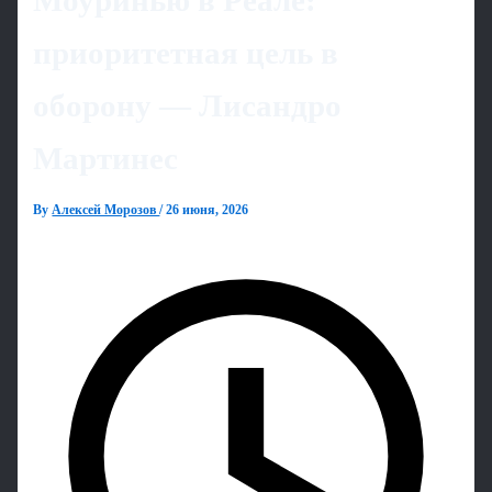
Моуринью в Реале:
приоритетная цель в
оборону — Лисандро
Мартинес
By
Алексей Морозов
/
26 июня, 2026