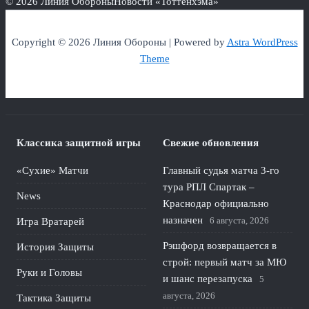
© 2026 Линия Обороны
Новости «Тоттенхэма»
Copyright © 2026 Линия Обороны | Powered by
Astra WordPress
Theme
Классика защитной игры
Свежие обновления
«Сухие» Матчи
Главный судья матча 3-го
тура РПЛ Спартак –
News
Краснодар официально
назначен
6 августа, 2026
Игра Вратарей
Рэшфорд возвращается в
История Защиты
строй: первый матч за МЮ
Руки и Головы
и шанс перезапуска
5
августа, 2026
Тактика Защиты