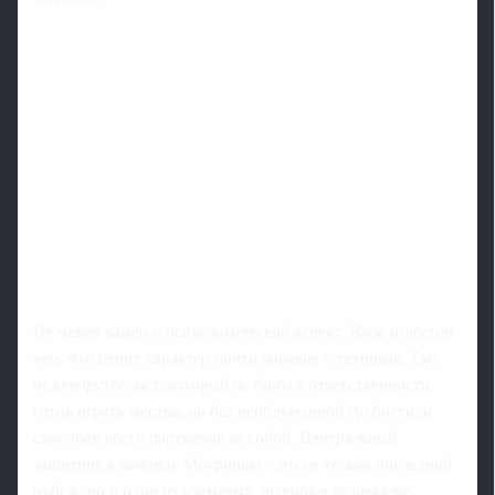
Не менее важен и психологический аспект. Жозе известен
тем, что ценит характер почти наравне с техникой. Ему
нужен футболист, который не боится ответственности,
готов играть жестко, но без необдуманной грубости, и
способен вести партнеров за собой. Центральный
защитник в команде Моуринью - это не только последний
рубеж, но и один из ключевых лидеров в раздевалке.