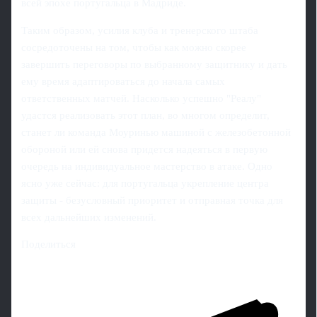
всей эпохе португальца в Мадриде.
Таким образом, усилия клуба и тренерского штаба
сосредоточены на том, чтобы как можно скорее
завершить переговоры по выбранному защитнику и дать
ему время адаптироваться до начала самых
ответственных матчей. Насколько успешно "Реалу"
удастся реализовать этот план, во многом определит,
станет ли команда Моуринью машиной с железобетонной
обороной или ей снова придется надеяться в первую
очередь на индивидуальное мастерство в атаке. Одно
ясно уже сейчас: для португальца укрепление центра
защиты - безусловный приоритет и отправная точка для
всех дальнейших изменений.
Поделиться