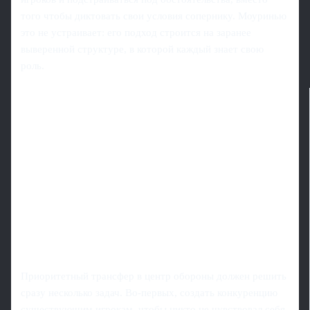
того чтобы диктовать свои условия сопернику. Моуринью
это не устраивает: его подход строится на заранее
выверенной структуре, в которой каждый знает свою
роль.
Приоритетный трансфер в центр обороны должен решить
сразу несколько задач. Во‑первых, создать конкуренцию
существующим игрокам, чтобы никто не чувствовал себя