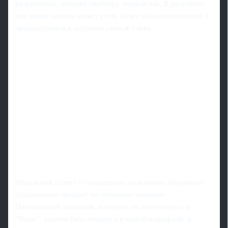
разрушении, доверив партнеру первый пас. В результате
вся линия защиты может стать более сбалансированной и
предсказуемой в хорошем смысле слова.
Отдельный аспект - стандартные положения. Моуринью
традиционно придает им огромное значение.
Центральный защитник, которого он хочет видеть в
"Реале", должен быть опасен и в чужой штрафной, и