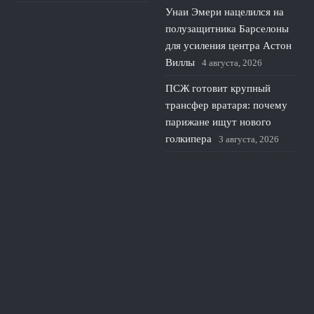
Унаи Эмери нацелился на
полузащитника Барселоны
для усиления центра Астон
Виллы
4 августа, 2026
ПСЖ готовит крупный
трансфер вратаря: почему
парижане ищут нового
голкипера
3 августа, 2026
Шевалье недоволен
вратарской политикой ПСЖ
и грозит конфликтом
2
августа, 2026
© 2026 Линия Обороны
Новости «Тоттенхэма»