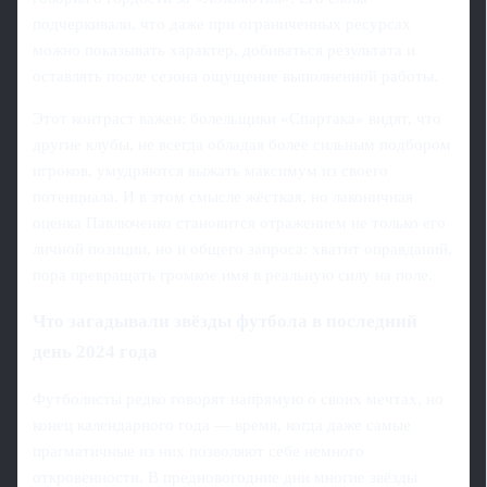
подчеркивали, что даже при ограниченных ресурсах
можно показывать характер, добиваться результата и
оставлять после сезона ощущение выполненной работы.
Этот контраст важен: болельщики «Спартака» видят, что
другие клубы, не всегда обладая более сильным подбором
игроков, умудряются выжать максимум из своего
потенциала. И в этом смысле жёсткая, но лаконичная
оценка Павлюченко становится отражением не только его
личной позиции, но и общего запроса: хватит оправданий,
пора превращать громкое имя в реальную силу на поле.
Что загадывали звёзды футбола в последний
день 2024 года
Футболисты редко говорят напрямую о своих мечтах, но
конец календарного года — время, когда даже самые
прагматичные из них позволяют себе немного
откровенности. В предновогодние дни многие звёзды