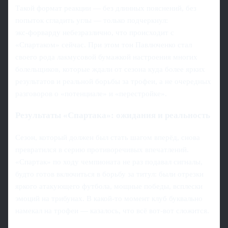
Такой формат реакции — без длинных пояснений, без
попыток сгладить углы — только подчеркнул:
экс‑форварду небезразлично, что происходит с
«Спартаком» сейчас. При этом тон Павлюченко стал
своего рода лакмусовой бумажкой настроения многих
болельщиков, которые ждали от сезона куда более ярких
результатов и реальной борьбы за трофеи, а не очередных
разговоров о «потенциале» и «перестройке».
Результаты «Спартака»: ожидания и реальность
Сезон, который должен был стать шагом вперёд, снова
превратился в серию противоречивых впечатлений.
«Спартак» по ходу чемпионата не раз подавал сигналы,
будто готов включиться в борьбу за титул: были отрезки
яркого атакующего футбола, мощные победы, всплески
эмоций на трибунах. В какой‑то момент клуб буквально
намекал на трофеи — казалось, что всё вот-вот сложится.