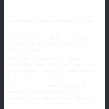
Как «Спартаку» превратить критику в точку
роста
Лаконичная оценка Павлюченко — не приговор, а, по
сути, вызов клубу. Она подталкивает к нескольким
очевидным выводам:
1.
Нужна ясная спортивная концепция.
Смены
тренеров и тактические зигзаги лишь усиливают хаос.
Команда должна понимать свой стиль и придерживаться
его хотя бы на дистанции нескольких сезонов.
2.
Ставка на баланс опыта и молодёжи.
Появление
«нового Титова», наследника Максименко и
полузащитника, пришедшего из системы «Зенита»,
открывает возможности для обновления без потери
конкурентоспособности — при условии, что рядом будут