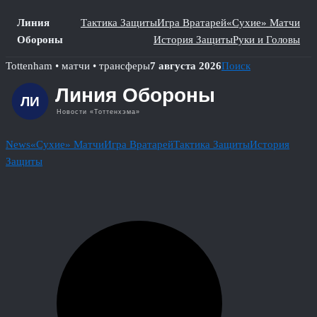
Линия
Тактика Защиты
Игра Вратарей
«Сухие» Матчи
Обороны
История Защиты
Руки и Головы
Skip
Tottenham • матчи • трансферы
7 августа 2026
Поиск
to
content
News
«Сухие» Матчи
Игра Вратарей
Тактика Защиты
История
Защиты