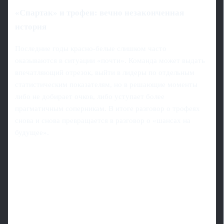
«Спартак» и трофеи: вечно незаконченная
история
Последние годы красно‑белые слишком часто
оказываются в ситуации «почти». Команда может выдать
впечатляющий отрезок, выйти в лидеры по отдельным
статистическим показателям, но в решающие моменты
либо не добирает очков, либо уступает более
прагматичным соперникам. В итоге разговор о трофеях
снова и снова превращается в разговор о «шансах на
будущее».