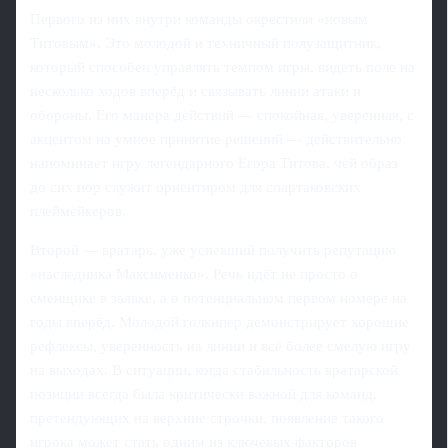
Первого из них внутри команды окрестили «новым
Титовым». Это молодой и техничный полузащитник,
который способен управлять темпом игры, видеть поле на
несколько ходов вперёд и связывать линии атаки и
обороны. Его манера действий — спокойная, уверенная, с
акцентом на умное принятие решений — действительно
напоминает игру легендарного Егора Титова, чей образ
до сих пор служит ориентиром для спартаковских
плеймейкеров.
Второй — вратарь, уже успевший получить репутацию
«наследника Максименко». Речь идёт не просто о
сменщике в заявке, а о потенциальном первом номерe на
годы вперёд. Молодой голкипер демонстрирует хорошие
рефлексы, уверенность на линии и всё более смелую игру
на выходах. В ситуации, когда стабильность вратарской
позиции всегда была критически важной для команд,
претендующих на верхние строчки, появление такого
игрока может стать одним из ключевых факторов