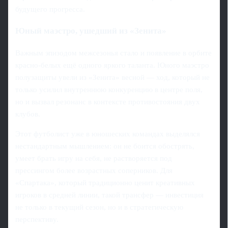
будущего прогресса.
Юный маэстро, ушедший из «Зенита»
Важным эпизодом межсезонья стало и появление в орбите
красно‑белых ещё одного яркого таланта. Юного маэстро
полузащиты увели из «Зенита» весной — ход, который не
только усилил внутреннюю конкуренцию в центре поля,
но и вызвал резонанс в контексте противостояния двух
клубов.
Этот футболист уже в юношеских командах выделялся
нестандартным мышлением: он не боится обострять,
умеет брать игру на себя, не растворяется под
прессингом более возрастных соперников. Для
«Спартака», который традиционно ценит креативных
игроков в средней линии, такой трансфер — инвестиция
не только в текущий сезон, но и в стратегическую
перспективу.