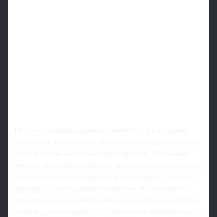
Но затем следовали провалы, невнятные матчи против
соперников ниже классом, потерянные очки в концовках,
необъяснимые тактические перестроения. Постепенно
мечты о чемпионстве или хотя бы о стабильной борьбе за
верх таблицы снова сменялись разговорами о «сложном
периоде» и «необходимости терпеть». На этом фоне
лаконичная оценка Павлюченко лишь подсветила главный
упрёк в адрес команды: от «Спартака» по-прежнему ждут