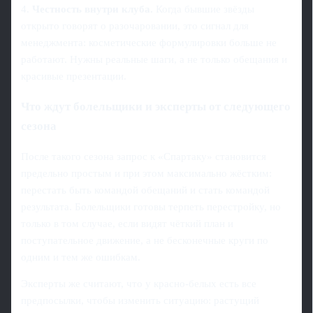
4.
Честность внутри клуба.
Когда бывшие звёзды
открыто говорят о разочаровании, это сигнал для
менеджмента: косметические формулировки больше не
работают. Нужны реальные шаги, а не только обещания и
красивые презентации.
Что ждут болельщики и эксперты от следующего
сезона
После такого сезона запрос к «Спартаку» становится
предельно простым и при этом максимально жёстким:
перестать быть командой обещаний и стать командой
результата. Болельщики готовы терпеть перестройку, но
только в том случае, если видят чёткий план и
поступательное движение, а не бесконечные круги по
одним и тем же ошибкам.
Эксперты же считают, что у красно‑белых есть все
предпосылки, чтобы изменить ситуацию: растущий