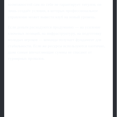
возможностей сам по себе не гарантирует титулов; он
лишь создаёт условия, в которых профессиональное
управление может вывести клуб на новый уровень.
Если деньги расходуются продуманно — на усиление
ключевых позиций, на инфраструктуру, на подготовку
молодых игроков — команда получает фундамент для
стабильности. Если же ресурсы используются хаотично,
даже самые впечатляющие суммы не спасают от
турнирных провалов.