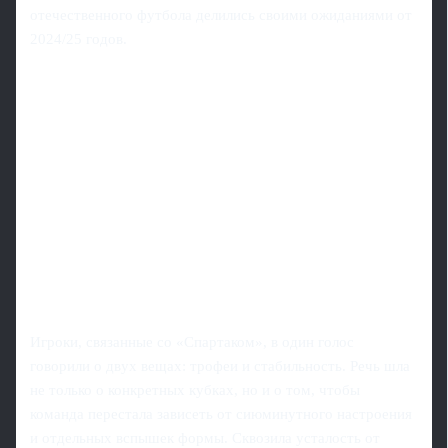
отечественного футбола делились своими ожиданиями от
2024/25 годов.
Игроки, связанные со «Спартаком», в один голос
говорили о двух вещах: трофеи и стабильность. Речь шла
не только о конкретных кубках, но и о том, чтобы
команда перестала зависеть от сиюминутного настроения
и отдельных вспышек формы. Сквозила усталость от