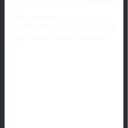
лидеры, готовые брать ответственность.
3.
Работа с менталитетом.
«Спартаку» хронически не
хватает умения доводить сезон до логического конца без
провальных серий. Здесь важны психология, внутренняя
иерархия в раздевалке и понятные роли для каждого
игрока.