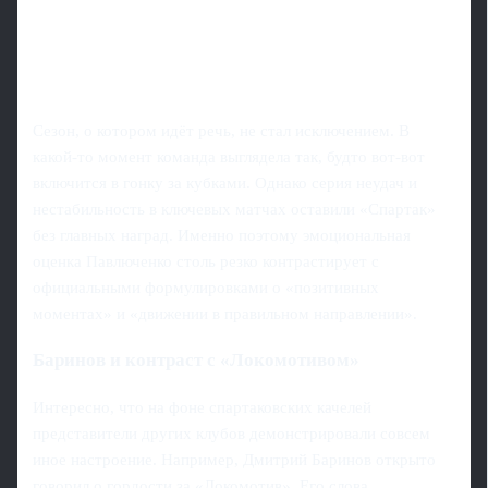
Сезон, о котором идёт речь, не стал исключением. В
какой-то момент команда выглядела так, будто вот-вот
включится в гонку за кубками. Однако серия неудач и
нестабильность в ключевых матчах оставили «Спартак»
без главных наград. Именно поэтому эмоциональная
оценка Павлюченко столь резко контрастирует с
официальными формулировками о «позитивных
моментах» и «движении в правильном направлении».
Баринов и контраст с «Локомотивом»
Интересно, что на фоне спартаковских качелей
представители других клубов демонстрировали совсем
иное настроение. Например, Дмитрий Баринов открыто
говорил о гордости за «Локомотив». Его слова