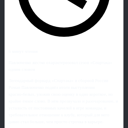
6 минут чтения
Павлюченко жестко охарактеризовал сезон «Спартака»
одним словом
Легендарный форвард «Спартака» и сборной России
Роман Павлюченко подвёл итоги выступления
красно‑белых, уложив свою оценку в одно короткое, но
крайне ёмкое слово. В нём прозвучало и разочарование, и
усталость от постоянных качелей в игре команды, и
требовательное отношение к клубу, который для него
давно стал больше, чем просто строчка в карьере.