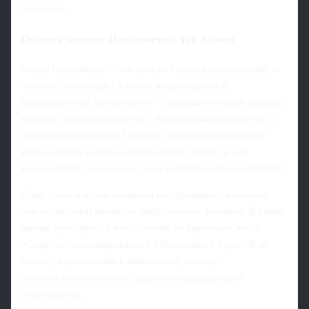
большего.
Почему мнение Павлюченко так важно
Роман Павлюченко — не просто бывший нападающий, а
человек, связанный с клубом эмоционально и
биографически. Он прошёл с «Спартаком» яркий отрезок
карьеры, переживал вместе с болельщиками и взлёты, и
болезненные неудачи. Поэтому каждое его публичное
высказывание в адрес красно‑белых звучит не как
комментарий со стороны, а как реплика человека изнутри.
Одно слово в его исполнении воспринимается сильнее,
чем подробный анализ от нейтрального эксперта. В такой
оценке чувствуется и ностальгия по временам, когда
«Спартак» ассоциировался с обязательной борьбой за
золото, и требование к нынешнему составу
соответствовать планке, заданной предыдущими
поколениями.