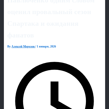
Павлюченко одним словом
оценил провальный сезон
Спартака и ожидания
фанатов
By
Алексей Морозов
/
1 января, 2026