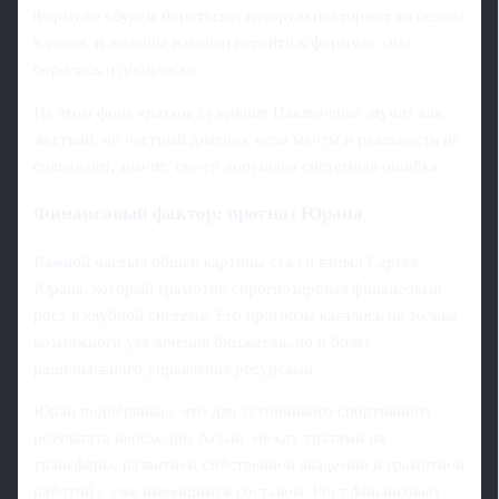
формулы «будем бороться», которую повторяют из сезона
в сезон, и желание наконец перейти к формуле «мы
боролись и добились».
На этом фоне краткое суждение Павлюченко звучит как
жёсткий, но честный диагноз: если мечты и реальность не
совпадают, значит, где-то допущена системная ошибка.
Финансовый фактор: прогноз Юрана
Важной частью общей картины стал и взгляд Сергея
Юрана, который грамотно спрогнозировал финансовый
рост в клубной системе. Его прогнозы касались не только
возможного увеличения бюджетов, но и более
рационального управления ресурсами.
Юран подчёркивал, что для устойчивого спортивного
результата необходим баланс между тратами на
трансферы, развитием собственной академии и грамотной
работой с уже имеющимся составом. Рост финансовых