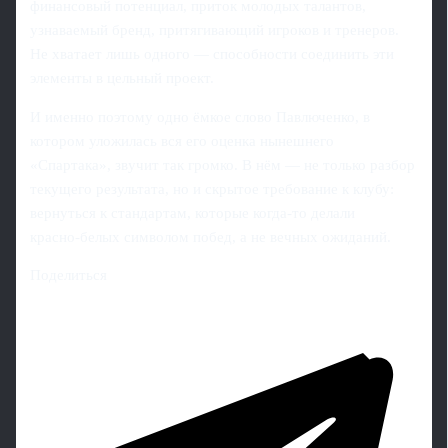
финансовый потенциал, приток молодых талантов,
узнаваемый бренд, притягивающий игроков и тренеров.
Не хватает лишь одного — способности соединить эти
элементы в цельный проект.
И именно поэтому одно ёмкое слово Павлюченко, в
котором уложилась вся его оценка нынешнего
«Спартака», звучит так громко. В нём — не только разбор
текущего результата, но и скрытое требование к клубу:
вернуться к стандартам, которые когда‑то делали
красно‑белых символом побед, а не вечных ожиданий.
Поделиться