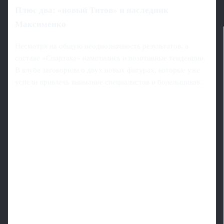
Плюс два: «новый Титов» и наследник
Максименко
Несмотря на общую неоднозначность результатов, в
составе «Спартака» наметились и позитивные тенденции.
В клубе заговорили о двух новых фигурах, которые уже
успели привлечь внимание специалистов и болельщиков.