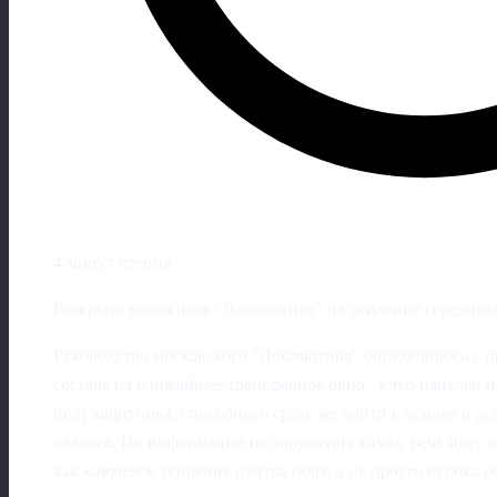
4 минут чтения
Раскрыта новая цель "Локомотива" на усиление середины
Руководство московского "Локомотива" определилось с 
состава на ближайшее трансферное окно - клуб нацелен 
полузащитника, способного сразу же войти в основу и до
баланса. По информации из окружения клуба, речь идет о
как ключевое усиление центра поля, а не просто игрока р