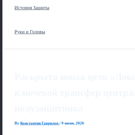
История Защиты
Руки и Головы
Раскрыта новая цель «Лок
ключевой трансфер центра
полузащитника
By
Константин Гаврилов
/
9 июня, 2026