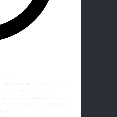
 поля
приоритетным направлением усиления
на подписание центрального
бавить системе команды гибкости и
 футболисте, которого рассматривают
отации.