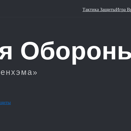
Тактика Защиты
Игра В
ащиты