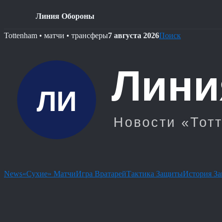
Линия Обороны
Skip
Tottenham • матчи • трансферы
7 августа 2026
Поиск
to
content
News
«Сухие» Матчи
Игра Вратарей
Тактика Защиты
История З