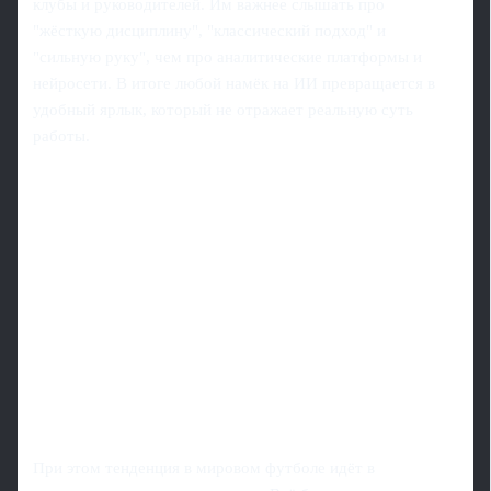
клубы и руководителей. Им важнее слышать про
"жёсткую дисциплину", "классический подход" и
"сильную руку", чем про аналитические платформы и
нейросети. В итоге любой намёк на ИИ превращается в
удобный ярлык, который не отражает реальную суть
работы.
При этом тенденция в мировом футболе идёт в