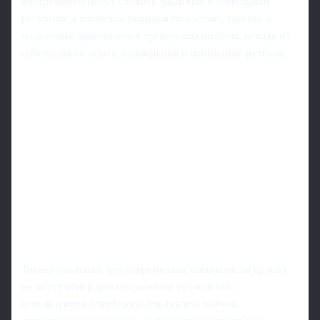
инструменты могут служить лишь вспомогательным
ресурсом, а ключевые решения по составу, тактике и
подготовке принимаются тренерским штабом, исходя из
собственного опыта, наблюдений и понимания футбола.
Тренер объяснил, что современные специалисты просто
не могут игнорировать развитие технологий:
используются платформы для анализа матчей,