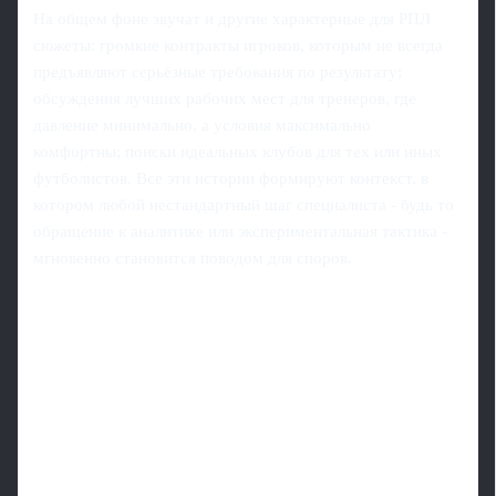
На общем фоне звучат и другие характерные для РПЛ
сюжеты: громкие контракты игроков, которым не всегда
предъявляют серьёзные требования по результату;
обсуждения лучших рабочих мест для тренеров, где
давление минимально, а условия максимально
комфортны; поиски идеальных клубов для тех или иных
футболистов. Все эти истории формируют контекст, в
котором любой нестандартный шаг специалиста - будь то
обращение к аналитике или экспериментальная тактика -
мгновенно становится поводом для споров.