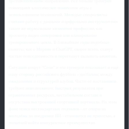
противоположном направлении. Всё больше тренеров
совмещают классическое понимание игры с
использованием технологий. Молодые специалисты
считают работу с данными и цифровыми инструментами
таким же нормальным элементом профессии, как
просмотр видео соперников или планирование
тренировочного цикла. В ближайшие годы подобные
сюжеты, как с Морено и ChatGPT, скорее всего, станут
частью повседневности и перестанут вызывать ажиотаж.
Ситуация вокруг "Сочи" и его тренеров показывает и ещё
одну сторону российского футбола - дисбаланс между
ожиданиями и структурой клубов. Часто от наставников
требуют невозможного: быстрых результатов при
ограниченных ресурсах, нестабильном составе и
отсутствии выстроенной спортивной вертикали. На этом
фоне поиск нестандартных подходов - от опоры на
молодёжь до внедрения ИИ - становится не прихотью, а
попыткой найти конкурентное преимущество.