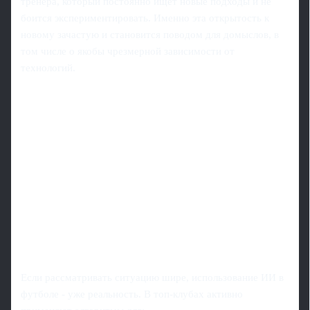
тренера, который постоянно ищет новые подходы и не
боится экспериментировать. Именно эта открытость к
новому зачастую и становится поводом для домыслов, в
том числе о якобы чрезмерной зависимости от
технологий.
Если рассматривать ситуацию шире, использование ИИ в
футболе - уже реальность. В топ-клубах активно