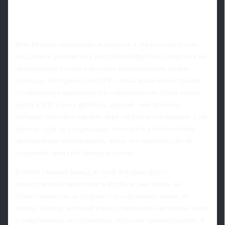
Имя Морено продолжит всплывать в дискуссиях о том,
как должен развиваться российский футбол: опираться на
проверенные схемы или смело интегрировать новые
подходы. История с ChatGPT - лишь яркая иллюстрация
столкновения привычного и современного. Один лагерь
видит в ИИ угрозу футболу, другой - инструмент,
который способен сделать игру глубже и осознаннее. Сам
тренер, судя по его реакции, относится к технологиям
прагматично: использовать, когда это помогает, но не
подменять ими собственную голову.
В итоге главный вывод из всей истории прост:
искусственный интеллект в футболе уже здесь, но
ответственность за результат по‑прежнему лежит на
людях. Тренер, который умеет совмещать интуицию, опыт
и современные инструменты, получает преимущество. А