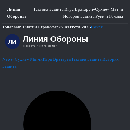
Линия
Тактика Защиты
Игра Вратарей
«Сухие» Матчи
Обороны
История Защиты
Руки и Головы
Skip
Tottenham • матчи • трансферы
7 августа 2026
Поиск
to
content
News
«Сухие» Матчи
Игра Вратарей
Тактика Защиты
История
Защиты