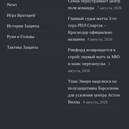
Семак перестраивает центр
News
поля команды
7 августа, 2026
Игра Вратарей
Главный судья матча 3-го
тура РПЛ Спартак –
История Защиты
Краснодар официально
Руки и Головы
назначен
6 августа, 2026
Тактика Защиты
Рэшфорд возвращается в
строй: первый матч за МЮ
и шанс перезапуска
5
августа, 2026
Унаи Эмери нацелился на
полузащитника Барселоны
для усиления центра Астон
Виллы
4 августа, 2026
ПСЖ готовит крупный
трансфер вратаря: почему
парижане ищут нового