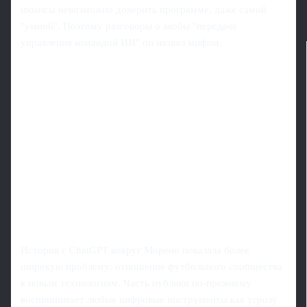
нюансы невозможно доверить программе, даже самой
"умной". Поэтому разговоры о якобы "передаче
управления командой ИИ" он назвал мифом.
История с ChatGPT вокруг Морено показала более
широкую проблему: отношение футбольного сообщества
к новым технологиям. Часть публики по-прежнему
воспринимает любые цифровые инструменты как угрозу