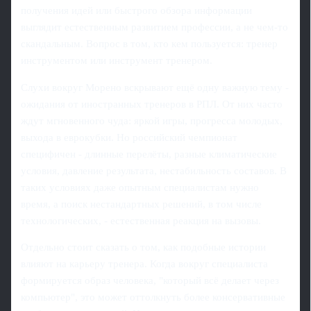
получения идей или быстрого обзора информации
выглядит естественным развитием профессии, а не чем-то
скандальным. Вопрос в том, кто кем пользуется: тренер
инструментом или инструмент тренером.
Слухи вокруг Морено вскрывают ещё одну важную тему -
ожидания от иностранных тренеров в РПЛ. От них часто
ждут мгновенного чуда: яркой игры, прогресса молодых,
выхода в еврокубки. Но российский чемпионат
специфичен - длинные перелёты, разные климатические
условия, давление результата, нестабильность составов. В
таких условиях даже опытным специалистам нужно
время, а поиск нестандартных решений, в том числе
технологических, - естественная реакция на вызовы.
Отдельно стоит сказать о том, как подобные истории
влияют на карьеру тренера. Когда вокруг специалиста
формируется образ человека, "который всё делает через
компьютер", это может оттолкнуть более консервативные