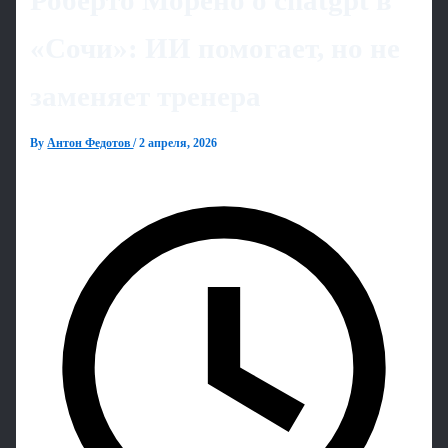
Роберто Морено о chatgpt в
«Сочи»: ИИ помогает, но не
заменяет тренера
By
Антон Федотов
/
2 апреля, 2026