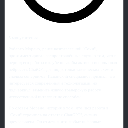
5 минут чтения
Роберто Морено, ранее возглавлявший "Сочи",
прокомментировал распространённые слухи о том, что в
период его работы в клубе он якобы активно использовал
нейросеть ChatGPT для подготовки тактических схем и
анализа соперников. Испанский специалист признал, что
интересуется современными технологиями, но
подчеркнул: заменить живую тренерскую работу
искусственный интеллект не способен.
По словам Морено, история о том, что "вся работа в
"Сочи" строилась на ответах ChatGPT", сильно
преувеличена. Он отметил, что любые цифровые