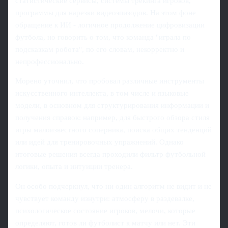
статистические сервисы, системы трекинга игроков,
программы для нарезки видеоэпизодов. На этом фоне
обращение к ИИ - логичное продолжение цифровизации
футбола, но говорить о том, что команда "играла по
подсказкам робота", по его словам, некорректно и
непрофессионально.
Морено уточнил, что пробовал различные инструменты
искусственного интеллекта, в том числе и языковые
модели, в основном для структурирования информации и
получения справок: например, для быстрого обзора стиля
игры малоизвестного соперника, поиска общих тенденций
или идей для тренировочных упражнений. Однако
итоговые решения всегда проходили фильтр футбольной
логики, опыта и интуиции тренера.
Он особо подчеркнул, что ни один алгоритм не видит и не
чувствует команду изнутри: атмосферу в раздевалке,
психологическое состояние игроков, мелочи, которые
определяют, готов ли футболист к матчу или нет. Эти