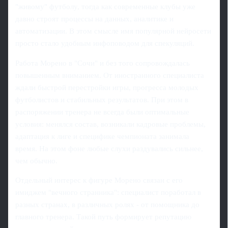
"живому" футболу, тогда как современные клубы уже
давно строят процессы на данных, аналитике и
автоматизации. В этом смысле имя популярной нейросети
просто стало удобным инфоповодом для спекуляций.
Работа Морено в "Сочи" и без того сопровождалась
повышенным вниманием. От иностранного специалиста
ждали быстрой перестройки игры, прогресса молодых
футболистов и стабильных результатов. При этом в
распоряжении тренера не всегда были оптимальные
условия: менялся состав, возникали кадровые проблемы,
адаптация к лиге и специфике чемпионата занимала
время. На этом фоне любые слухи раздувались сильнее,
чем обычно.
Отдельный интерес к фигуре Морено связан с его
имиджем "вечного странника": специалист поработал в
разных странах, в различных ролях - от помощника до
главного тренера. Такой путь формирует репутацию