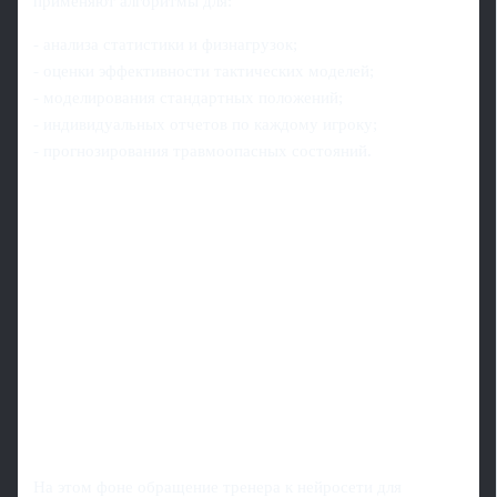
применяют алгоритмы для:
- анализа статистики и физнагрузок;
- оценки эффективности тактических моделей;
- моделирования стандартных положений;
- индивидуальных отчетов по каждому игроку;
- прогнозирования травмоопасных состояний.
На этом фоне обращение тренера к нейросети для