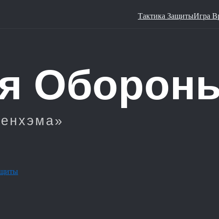
Тактика Защиты
Игра В
ащиты