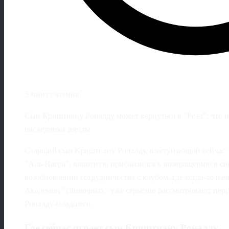
5 минут чтения
Сын Криштиану Роналду может вернуться в "Реал": что и
наследника звезды
Старший сын Криштиану Роналду, выступающий сейчас з
"Аль-Насра", вплотную приблизился к возвращению в сис
возобновлении сотрудничества с клубом, где когда‑то нач
Академии "сливочных" уже серьезно рассматривают пер
Роналду-младшего.
Где сейчас играет сын Криштиану Роналду