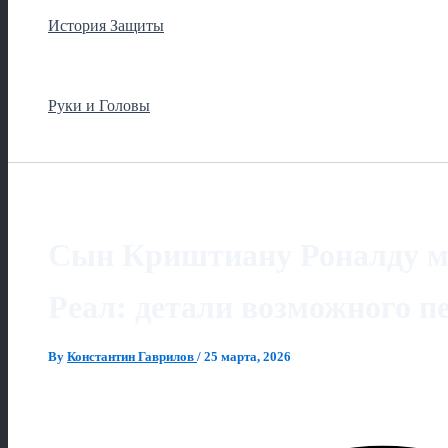
История Защиты
Руки и Головы
Сын Криштиану Роналду мо
Реал: детали возможного п
By
Константин Гаврилов
/
25 марта, 2026