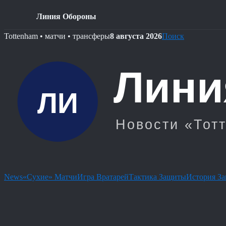
Линия Обороны
Skip
Tottenham • матчи • трансферы
8 августа 2026
Поиск
to
content
News
«Сухие» Матчи
Игра Вратарей
Тактика Защиты
История З