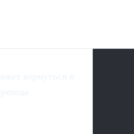
жет вернуться в
ерехода