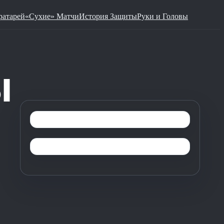
ратарей
«Сухие» Матчи
История Защиты
Руки и Головы