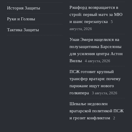
Рэшфорд возвращается в
История Защиты
строй: первый матч за МЮ
Руки и Головы
и шанс перезапуска
5
августа, 2026
Тактика Защиты
Унаи Эмери нацелился на
полузащитника Барселоны
для усиления центра Астон
Виллы
4 августа, 2026
ПСЖ готовит крупный
трансфер вратаря: почему
парижане ищут нового
голкипера
3 августа, 2026
Шевалье недоволен
вратарской политикой ПСЖ
и грозит конфликтом
2
августа, 2026