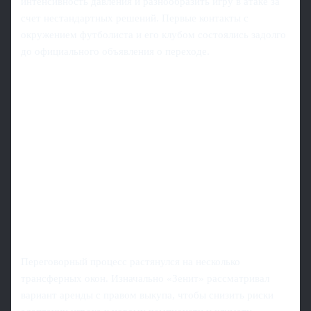
интенсивность давления и разнообразить игру в атаке за
счет нестандартных решений. Первые контакты с
окружением футболиста и его клубом состоялись задолго
до официального объявления о переходе.
Переговорный процесс растянулся на несколько
трансферных окон. Изначально «Зенит» рассматривал
вариант аренды с правом выкупа, чтобы снизить риски