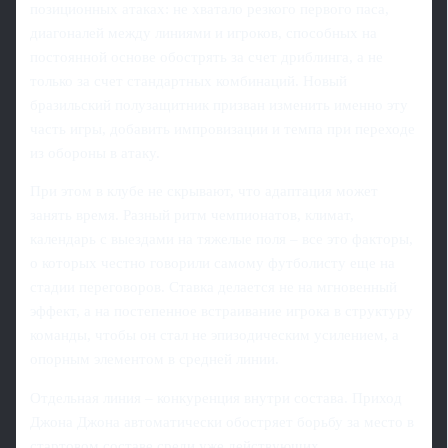
позиционных атаках: не хватало резкого первого паса,
диагоналей между линиями и игроков, способных на
постоянной основе обострять за счет дриблинга, а не
только за счет стандартных комбинаций. Новый
бразильский полузащитник призван изменить именно эту
часть игры, добавить импровизации и темпа при переходе
из обороны в атаку.
При этом в клубе не скрывают, что адаптация может
занять время. Разный ритм чемпионатов, климат,
календарь с выездами на тяжелые поля – все это факторы,
о которых честно говорили самому футболисту еще на
стадии переговоров. Ставка делается не на мгновенный
эффект, а на постепенное встраивание игрока в структуру
команды, чтобы он стал не эпизодическим усилением, а
опорным элементом в средней линии.
Отдельная линия – конкуренция внутри состава. Приход
Джона Джона автоматически обостряет борьбу за место в
стартовом составе среди уже действующих