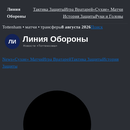
Линия
Тактика Защиты
Игра Вратарей
«Сухие» Матчи
Обороны
История Защиты
Руки и Головы
Skip
Tottenham • матчи • трансферы
8 августа 2026
Поиск
to
content
News
«Сухие» Матчи
Игра Вратарей
Тактика Защиты
История
Защиты