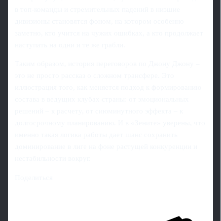
в топ-команды и стремительных падений в низшие
дивизионы становятся фоном, на котором особенно
заметно, кто учится на чужих ошибках, а кто продолжает
наступать на одни и те же грабли.
Таким образом, история переговоров по Джону Джону –
это не просто рассказ о сложном трансфере. Это
иллюстрация того, как меняется подход к формированию
состава в ведущих клубах страны: от эмоциональных
решений – к расчету, от сиюминутного эффекта – к
долгосрочному планированию. И в «Зените» уверены, что
именно такая логика работы дает шанс сохранить
доминирование в лиге на фоне растущей конкуренции и
нестабильности вокруг.
Поделиться