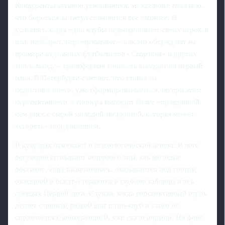
Конкуренты активно усиливаются, межсезонье показало,
что бороться за титул становится все сложнее. В
условиях, когда одни клубы недооценивают своих игроков
или, наоборот, переоценивают – как это обсуждают на
примере отдельных футболистов «Спартака» и других
топ-команд, – трансферная точность выходит на первый
план. В Петербурге считают, что ставка на
подготовленного, уже сформировавшегося, но при этом
перспективного легионера выглядит более оправданной,
чем риск с сырой молодой звездочкой, которая может
«сгореть» под давлением.
В кулуарах отмечают и психологический аспект. В лиге
регулярно всплывают истории о том, как молодые
россияне, едва засветившись, оказываются под гнетом
ожиданий и быстро теряются в глубине таблицы или в
арендах Первой лиги. Случаи, когда перспективный игрок
делает слишком резкий шаг в топ-клуб и затем не
справляется с конкуренцией, уже стали нормой. На фоне