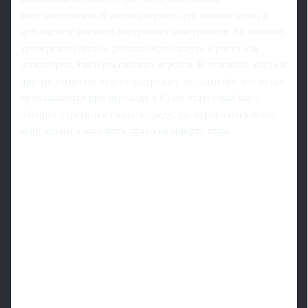
полузащитников. В клубе уверяют, что именно этого и
добивались: высокая внутренняя конкуренция, по мнению
тренерского штаба, должна подтолкнуть к росту как
легионеров, так и российских игроков. В условиях, когда в
других командах кто-то застревает на скамейке или резко
проваливается при переходе в более статусный клуб,
«Зенит» стремится создать среду, где игроки постоянно
вынуждены доказывать право на минуту игры.