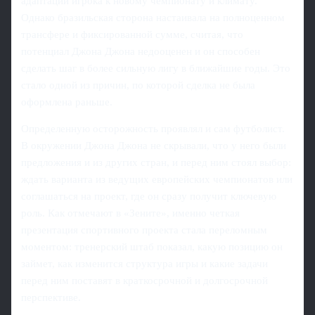
адаптации игрока к новому чемпионату и климату.
Однако бразильская сторона настаивала на полноценном
трансфере и фиксированной сумме, считая, что
потенциал Джона Джона недооценен и он способен
сделать шаг в более сильную лигу в ближайшие годы. Это
стало одной из причин, по которой сделка не была
оформлена раньше.
Определенную осторожность проявлял и сам футболист.
В окружении Джона Джона не скрывали, что у него были
предложения и из других стран, и перед ним стоял выбор:
ждать варианта из ведущих европейских чемпионатов или
соглашаться на проект, где он сразу получит ключевую
роль. Как отмечают в «Зените», именно четкая
презентация спортивного проекта стала переломным
моментом: тренерский штаб показал, какую позицию он
займет, как изменится структура игры и какие задачи
перед ним поставят в краткосрочной и долгосрочной
перспективе.