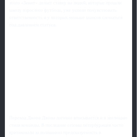
этого «Зенит» делает ставку на людей, которые прошли
школу взрослого футбола, уже успели почувствовать
ответственность и у которых меньше шансов сломаться
под давлением статуса.
Переход Джона Джона логично вписывается и в эволюцию
стиля команды. В последние сезоны петербуржцев часто
критиковали за излишнюю предсказуемость в