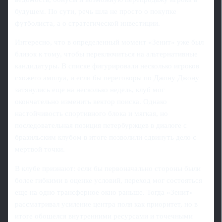
будущем. По сути, речь шла не просто о покупке
футболиста, а о стратегической инвестиции.
Интересно, что в определенный момент «Зенит» уже был
близок к тому, чтобы переключиться на альтернативные
кандидатуры. В списке фигурировали несколько игроков
схожего амплуа, и если бы переговоры по Джону Джону
затянулись еще на несколько недель, клуб мог
окончательно изменить вектор поиска. Однако
настойчивость спортивного блока и мягкая, но
последовательная позиция петербуржцев в диалоге с
бразильским клубом в итоге позволили сдвинуть дело с
мертвой точки.
В клубе признают: если бы первоначально стороны были
более гибкими в оценке условий, переход мог состояться
еще на одно трансферное окно раньше. Тогда «Зенит»
рассматривал усиление центра поля как приоритет, но в
итоге обошелся внутренними ресурсами и точечными