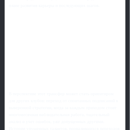
плане развития карьеры и последующих шагов.
В перспективе этот трансфер может стать ориентиром
для других клубов: переход от спонтанных подписаний к
выверенной стратегии, когда за каждым приходом стоит
многомесячная наблюдательная работа, тщательный
анализ и учет ошибок, уже допущенных другими.
Истории упущенных талантов, провалившихся переходов