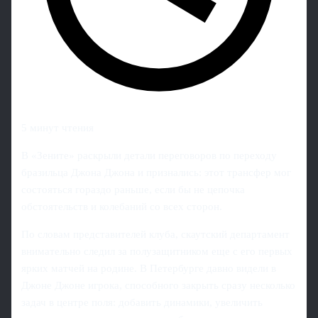
5 минут чтения
В «Зените» раскрыли детали переговоров по переходу
бразильца Джона Джона и признались: этот трансфер мог
состояться гораздо раньше, если бы не цепочка
обстоятельств и колебаний со всех сторон.
По словам представителей клуба, скаутский департамент
внимательно следил за полузащитником еще с его первых
ярких матчей на родине. В Петербурге давно видели в
Джоне Джоне игрока, способного закрыть сразу несколько
задач в центре поля: добавить динамики, увеличить