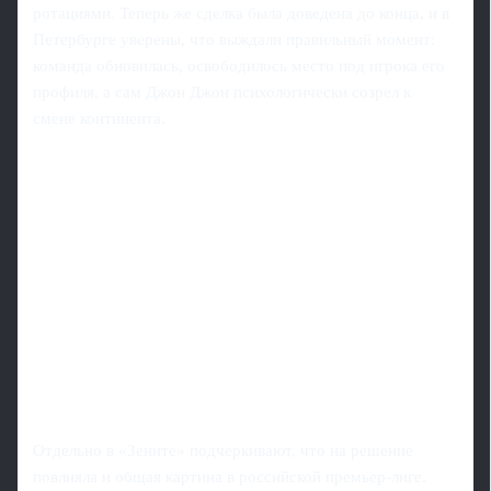
ротациями. Теперь же сделка была доведена до конца, и в
Петербурге уверены, что выждали правильный момент:
команда обновилась, освободилось место под игрока его
профиля, а сам Джон Джон психологически созрел к
смене континента.
Отдельно в «Зените» подчеркивают, что на решение
повлияла и общая картина в российской премьер-лиге.