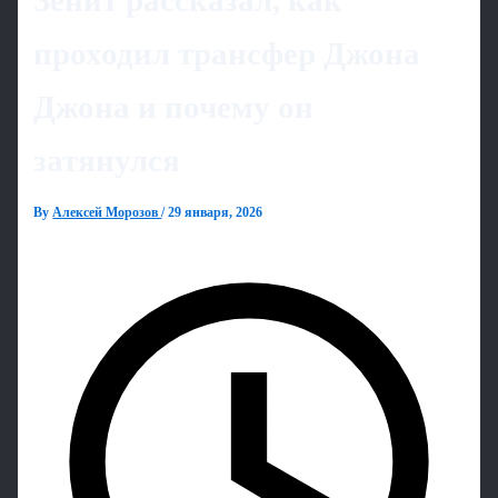
Зенит рассказал, как
проходил трансфер Джона
Джона и почему он
затянулся
By
Алексей Морозов
/
29 января, 2026