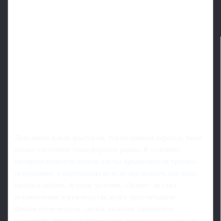
Дополнительным фактором, тормозившим переход, было
общее состояние трансферного рынка. В условиях
неопределенности многие клубы предпочитали тратить
осторожнее, а переговоры вели до последнего дня окна,
пытаясь выбить лучшие условия. «Зенит» не стал
исключением: в руководстве долго просчитывали
финансовую модель сделки, включая зарплатную
ведомость, бонусы и возможную перепродажу игрока в