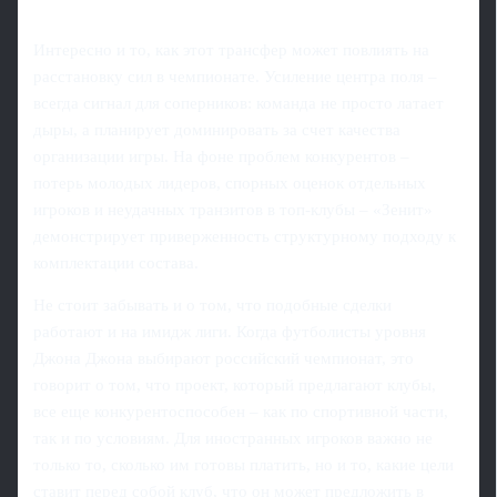
Интересно и то, как этот трансфер может повлиять на
расстановку сил в чемпионате. Усиление центра поля –
всегда сигнал для соперников: команда не просто латает
дыры, а планирует доминировать за счет качества
организации игры. На фоне проблем конкурентов –
потерь молодых лидеров, спорных оценок отдельных
игроков и неудачных транзитов в топ-клубы – «Зенит»
демонстрирует приверженность структурному подходу к
комплектации состава.
Не стоит забывать и о том, что подобные сделки
работают и на имидж лиги. Когда футболисты уровня
Джона Джона выбирают российский чемпионат, это
говорит о том, что проект, который предлагают клубы,
все еще конкурентоспособен – как по спортивной части,
так и по условиям. Для иностранных игроков важно не
только то, сколько им готовы платить, но и то, какие цели
ставит перед собой клуб, что он может предложить в