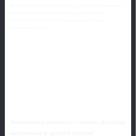
где форвард не прочитал эпизод. Такой разбор заземляет
тактику: игрок начинает связывать теорию не с
абстрактной схемой, а со своими конкретными
решениями в игре.
Экономика момента: ставки, платная
аналитика и деньги клубов