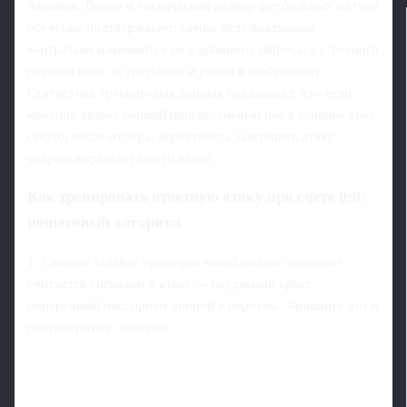
линиями. Видео и тактический разбор футбольных матчей
обучение подтверждают: самые результативные
контратаки начинаются не с длинного заброса, а с точного
первого паса «в третьего» и рывка в слабую зону.
Статистика трекинговых данных показывает, что если
команда делает первый прогрессивный пас в течение трех
секунд после отбора, вероятность завершить атаку
ударом вырастает почти вдвое.
Как тренировать ответную атаку при счете 0:0:
пошаговый алгоритм
1. Сначала задайте триггеры: какой именно перехват
считается сигналом к атаке — неудачный кросс,
поперечный пас, прием спиной к воротам. Запишите это и
проговорите с линиями.