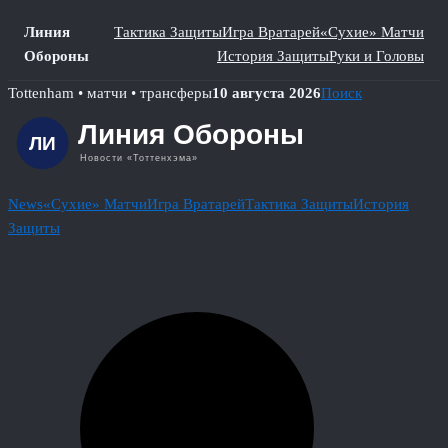
Линия
Тактика Защиты
Игра Вратарей
«Сухие» Матчи
Обороны
История Защиты
Руки и Головы
Skip
Tottenham • матчи • трансферы
10 августа 2026
Поиск
to
content
News
«Сухие» Матчи
Игра Вратарей
Тактика Защиты
История
Защиты