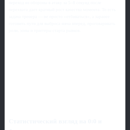
переход из обороны в атаку за 5–8 секунд после
перехвата дает кратный рост качества момента. То есть
задача тренера — не просто «отбиваться», а заранее
готовить пути для выброса мяча вперед, проговаривать
роли, зоны и триггеры старта рывков.
Статистический взгляд на 0:0 и