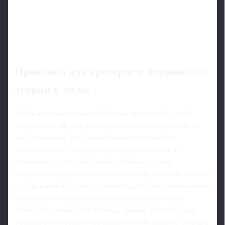
Практика для тренеров и игроков: от
теории к полю
Чтобы ответная атака на 0:0 стала привычной, одной
теории мало. Нужен регулярный сценарный тренинг: те
же упражнения, но с меняющимися стартовыми
условиями — то соперник прессингует высоко, то
откатывается средним блоком. Здесь выручают
современные форматы: онлайн школа футбольной тактики
для тренеров и игроков позволяет разобрать свежие матчи
буквально на следующий день, пока эмоции живые.
Тренер показывает, как команда дважды упустила шанс
убежать в контратаку, кто задержал мяч лишнюю секунду,