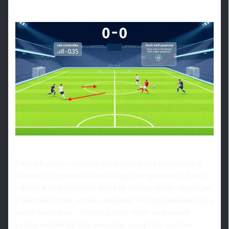
Счет 0:0 давно стал отдельной нишей для аналитиков и
беттинга. Стратегия ставок на футбол при счете 0 0 часто
строится на понимании, какая из команд лучше переходит
в быстрые атаки: «сухое» владение без продвижения здесь
почти бесполезно. Отсюда растет спрос на платный
разбор матчей футбол аналитика контратак: частные