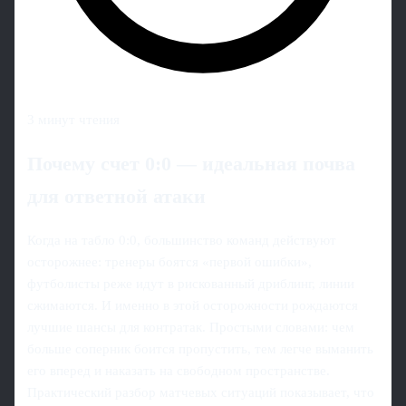
3 минут чтения
Почему счет 0:0 — идеальная почва
для ответной атаки
Когда на табло 0:0, большинство команд действуют
осторожнее: тренеры боятся «первой ошибки»,
футболисты реже идут в рискованный дриблинг, линии
сжимаются. И именно в этой осторожности рождаются
лучшие шансы для контратак. Простыми словами: чем
больше соперник боится пропустить, тем легче выманить
его вперед и наказать на свободном пространстве.
Практический разбор матчевых ситуаций показывает, что