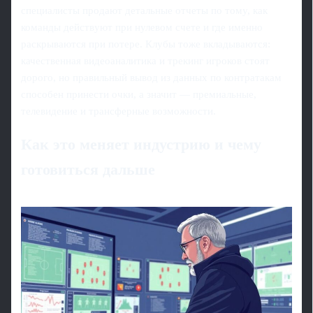
специалисты продают детальные отчеты по тому, как
команды действуют при нулевом счете и где именно
раскрываются при потере. Клубы тоже вкладываются:
качественная видеоаналитика и трекинг игроков стоят
дорого, но правильный вывод из данных по контратакам
способен принести очки, а значит — премиальные,
телевидение и трансферные возможности.
Как это меняет индустрию и чему
готовиться дальше