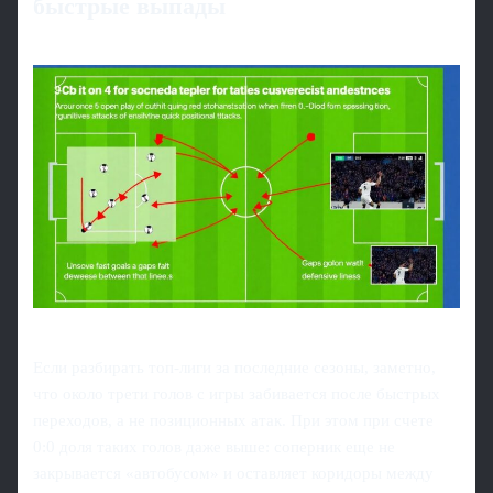
быстрые выпады
Если разбирать топ‑лиги за последние сезоны, заметно,
что около трети голов с игры забивается после быстрых
переходов, а не позиционных атак. При этом при счете
0:0 доля таких голов даже выше: соперник еще не
закрывается «автобусом» и оставляет коридоры между