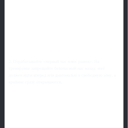
2. Отрабатывайте «первый пас плюс рывок». На
тренировке запрещайте безопасный пас назад: мяч
должен идти вперед или диагональю в свободную зону, а
крайние сразу открываются.