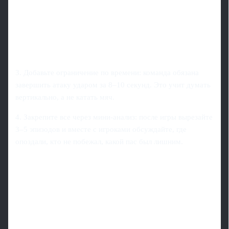
3. Добавьте ограничение по времени: команда обязана
завершить атаку ударом за 8–10 секунд. Это учит думать
вертикально, а не катать мяч.
4. Закрепите все через мини‑анализ: после игры вырезайте
3–5 эпизодов и вместе с игроками обсуждайте, где
опоздали, кто не побежал, какой пас был лишним.