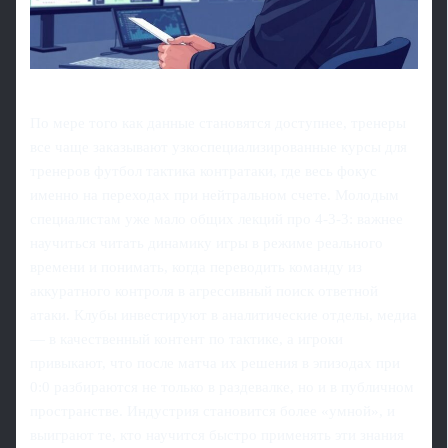
По мере того как данные становятся доступнее, тренеры
все чаще заказывают узкоспециализированные курсы для
тренеров футбол тактика контратаки, где весь фокус
именно на переходах при нейтральном счете. Молодым
специалистам уже мало общих лекций про 4‑3‑3: важнее
научиться читать динамику игры в режиме реального
времени и понимать, когда переводить команду из
аккуратного контроля в агрессивный поиск ответной
атаки. Клубы инвестируют в аналитические отделы, медиа
— в качественный контент по тактике, а игроки
привыкают, что после матча их решения в эпизодах при
0:0 разбираются не только в раздевалке, но и в публичном
пространстве. Индустрия становится более «умной», и
выиграют те, кто научится быстро применять эти знания