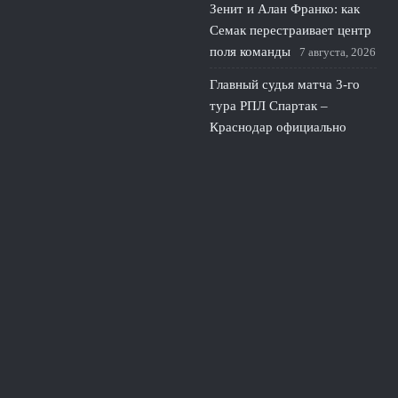
Зенит и Алан Франко: как
Семак перестраивает центр
поля команды
7 августа, 2026
Главный судья матча 3-го
тура РПЛ Спартак –
Краснодар официально
назначен
6 августа, 2026
Рэшфорд возвращается в
строй: первый матч за МЮ
и шанс перезапуска
5
августа, 2026
© 2026 Линия Обороны
Новости «Тоттенхэма»
«Сухие» Матчи