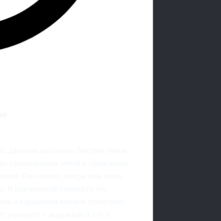
ря
т, длинная диагональ, быстрая смена
тво пропущенных мячей и происходит,
ицией. Он помнит, откуда шла атака,
а. В разговорной плоскости это
речь о нарушении базовой геометрии:
т реагирует с задержкой 0,3–0,5