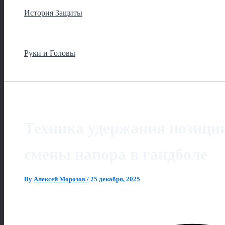
История Защиты
Руки и Головы
Техника удержания позиции
смены напора в гандболе
By
Алексей Морозов
/
25 декабря, 2025