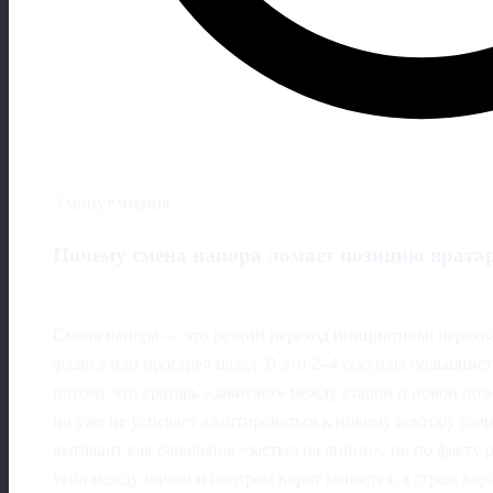
5 минут чтения
Почему смена напора ломает позицию врата
Смена напора — это резкий переход инициативы: перехва
фланга или прострел назад. В эти 2–4 секунды большинс
потому что вратарь «зависает» между старой и новой поз
но уже не успевает адаптироваться к новому вектору удар
выглядит как банальное «застыл на линии», но по факту 
угол между мячом и центром ворот меняется, а страж воро