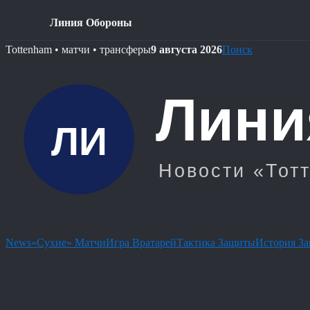
Линия Обороны
Skip
Tottenham • матчи • трансферы
9 августа 2026
Поиск
to
content
News
«Сухие» Матчи
Игра Вратарей
Тактика Защиты
История З