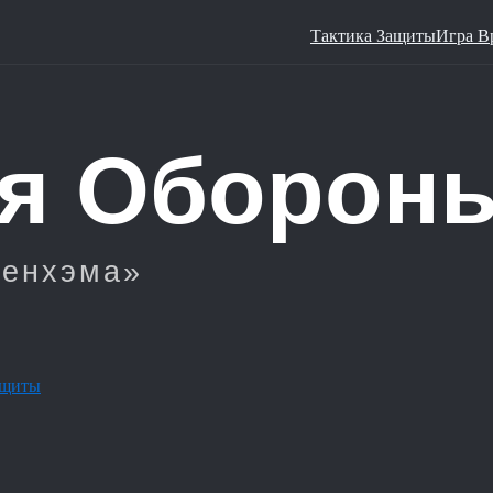
Тактика Защиты
Игра В
ащиты