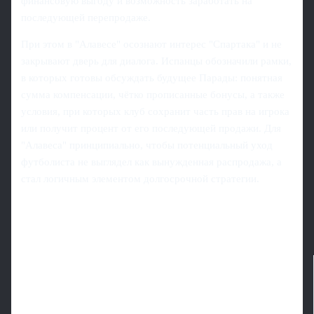
финансовую выгоду и возможность заработать на
последующей перепродаже.
При этом в "Алавесе" осознают интерес "Спартака" и не
закрывают дверь для диалога. Испанцы обозначили рамки,
в которых готовы обсуждать будущее Парады: понятная
сумма компенсации, чётко прописанные бонусы, а также
условия, при которых клуб сохранит часть прав на игрока
или получит процент от его последующей продажи. Для
"Алавеса" принципиально, чтобы потенциальный уход
футболиста не выглядел как вынужденная распродажа, а
стал логичным элементом долгосрочной стратегии.