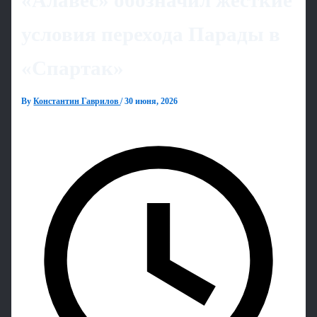
«Алавес» обозначил жёсткие
условия перехода Парады в
«Спартак»
By
Константин Гаврилов
/
30 июня, 2026