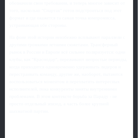
обозначили свои требования, и теперь многое зависит от
того, насколько "Спартак" готов подстроиться под этот
формат и где окажется та самая точка компромисса,
устраивающая обе стороны.
На фоне этой истории неизбежно всплывают параллели с
другими громкими летними сюжетами. Трансферный
рынок в России и Европе всё сильнее поляризуется: одни
клубы, как "Краснодар", переживают непростые периоды,
когда приходится одновременно удерживать лидеров и
перестраивать команду, другие же, наоборот, пытаются
воспользоваться моментом и перехватить интересных
исполнителей, пока конкуренты заняты внутренними
проблемами. В этом контексте борьба за Параду - не
просто отдельный эпизод, а часть более крупной
шахматной партии.