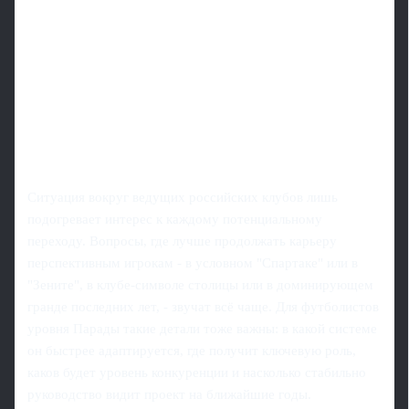
Ситуация вокруг ведущих российских клубов лишь
подогревает интерес к каждому потенциальному
переходу. Вопросы, где лучше продолжать карьеру
перспективным игрокам - в условном "Спартаке" или в
"Зените", в клубе-символе столицы или в доминирующем
грандe последних лет, - звучат всё чаще. Для футболистов
уровня Парады такие детали тоже важны: в какой системе
он быстрее адаптируется, где получит ключевую роль,
каков будет уровень конкуренции и насколько стабильно
руководство видит проект на ближайшие годы.