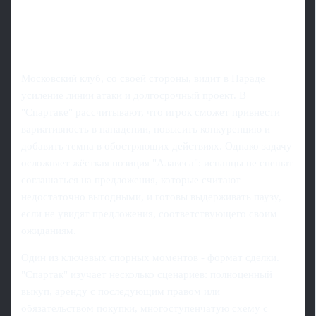
Московский клуб, со своей стороны, видит в Параде
усиление линии атаки и долгосрочный проект. В
"Спартаке" рассчитывают, что игрок сможет привнести
вариативность в нападении, повысить конкуренцию и
добавить темпа в обостряющих действиях. Однако задачу
осложняет жёсткая позиция "Алавеса": испанцы не спешат
соглашаться на предложения, которые считают
недостаточно выгодными, и готовы выдерживать паузу,
если не увидят предложения, соответствующего своим
ожиданиям.
Один из ключевых спорных моментов - формат сделки.
"Спартак" изучает несколько сценариев: полноценный
выкуп, аренду с последующим правом или
обязательством покупки, многоступенчатую схему с