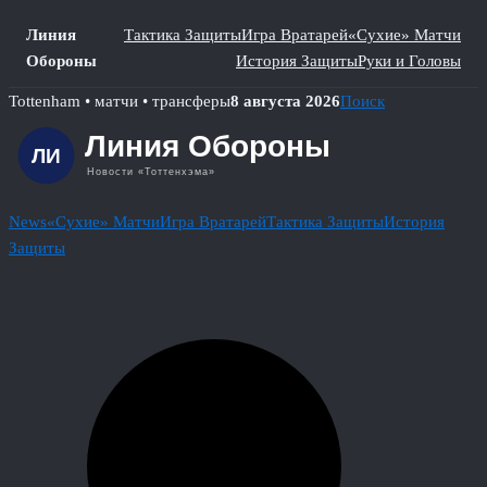
Линия
Тактика Защиты
Игра Вратарей
«Сухие» Матчи
Обороны
История Защиты
Руки и Головы
Skip
Tottenham • матчи • трансферы
8 августа 2026
Поиск
to
content
News
«Сухие» Матчи
Игра Вратарей
Тактика Защиты
История
Защиты