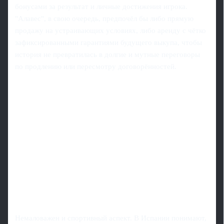
бонусами за результат и личные достижения игрока.
"Алавес", в свою очередь, предпочёл бы либо прямую
продажу на устраивающих условиях, либо аренду с чётко
зафиксированными гарантиями будущего выкупа, чтобы
история не превратилась в долгие и мутные переговоры
по продлению или пересмотру договорённостей.
Немаловажен и спортивный аспект. В Испании понимают,