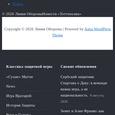
Поиск
© 2026 Линия Обороны
Новости «Тоттенхэма»
Copyright © 2026 Линия Обороны | Powered by
Astra WordPress
Theme
Классика защитной игры
Свежие обновления
«Сухие» Матчи
Сербский защитник
Спартака о Даку: в команде
News
важна игра, а не
национальность
8 августа,
Игра Вратарей
2026
История Защиты
Зенит и Алан Франко: как
Руки и Головы