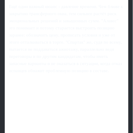
Ещё один важный нюанс - давление времени. Чем ближе к
закрытию трансферного окна, тем сильнее растёт риск
эмоциональных решений и завышенных сумм. "Алавес"
это понимает и потому старается выстроить позицию
заранее: обозначить цену, прописать условия и уже от
этого отталкиваться в торге. "Спартак" же, судя по всему,
пытается не поддаваться ажиотажу, параллельно ведя
переговоры и по другим кандидатам, чтобы иметь
запасные варианты и не оказаться в ситуации, когда отказ
испанцев обнажит проблемную позицию в составе.