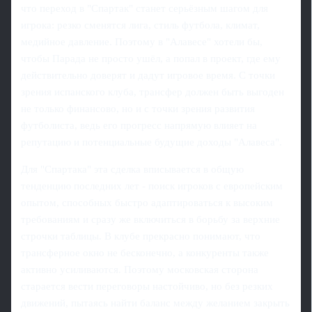
что переход в "Спартак" станет серьёзным шагом для
игрока: резко сменятся лига, стиль футбола, климат,
медийное давление. Поэтому в "Алавесе" хотели бы,
чтобы Парада не просто ушёл, а попал в проект, где ему
действительно доверят и дадут игровое время. С точки
зрения испанского клуба, трансфер должен быть выгоден
не только финансово, но и с точки зрения развития
футболиста, ведь его прогресс напрямую влияет на
репутацию и потенциальные будущие доходы "Алавеса".
Для "Спартака" эта сделка вписывается в общую
тенденцию последних лет - поиск игроков с европейским
опытом, способных быстро адаптироваться к высоким
требованиям и сразу же включиться в борьбу за верхние
строчки таблицы. В клубе прекрасно понимают, что
трансферное окно не бесконечно, а конкуренты также
активно усиливаются. Поэтому московская сторона
старается вести переговоры настойчиво, но без резких
движений, пытаясь найти баланс между желанием закрыть