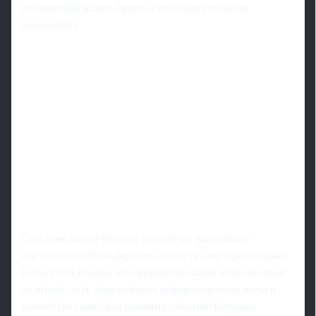
позицию как можно скорее и необходимостью не
переплатить.
Ситуация вокруг Парады уже сейчас напоминает
классическую трансферную сагу: есть заинтересованный
топ-клуб из России, есть принципиальный владелец прав
на игрока, есть определённая информационная пауза и
множество сценариев развития событий. Испанцы