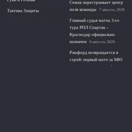
Семак перестраивает центр
поля команды
7 августа, 2026
Тактика Защиты
Главный судья матча 3-го
тура РПЛ Спартак –
Краснодар официально
назначен
6 августа, 2026
Рэшфорд возвращается в
строй: первый матч за МЮ
и шанс перезапуска
5
августа, 2026
Унаи Эмери нацелился на
полузащитника Барселоны
для усиления центра Астон
Виллы
4 августа, 2026
© 2026 Линия Обороны
Новости «Тоттенхэма»