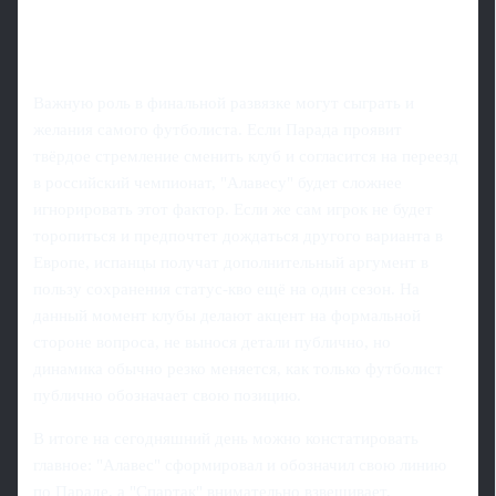
Важную роль в финальной развязке могут сыграть и
желания самого футболиста. Если Парада проявит
твёрдое стремление сменить клуб и согласится на переезд
в российский чемпионат, "Алавесу" будет сложнее
игнорировать этот фактор. Если же сам игрок не будет
торопиться и предпочтет дождаться другого варианта в
Европе, испанцы получат дополнительный аргумент в
пользу сохранения статус-кво ещё на один сезон. На
данный момент клубы делают акцент на формальной
стороне вопроса, не вынося детали публично, но
динамика обычно резко меняется, как только футболист
публично обозначает свою позицию.
В итоге на сегодняшний день можно констатировать
главное: "Алавес" сформировал и обозначил свою линию
по Параде, а "Спартак" внимательно взвешивает,