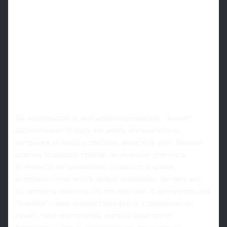
По информации из окружения переговоров, "Алавес"
рассматривает Параду как актив, который ещё не
раскрылся до конца и способен вырасти в цене. Именно
поэтому испанская сторона не намерена отпускать
футболиста по заниженной стоимости и крайне
осторожно относится к любым вариантам, где клуб мог
бы потерять контроль над его будущим. В приоритете для
"Алавеса" - либо прямой трансфер за устраивающую
сумму, либо конструкция, которая гарантирует