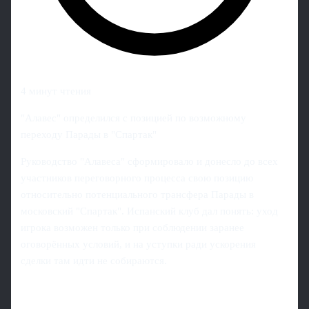
4 минут чтения
"Алавес" определился с позицией по возможному
переходу Парады в "Спартак"
Руководство "Алавеса" сформировало и донесло до всех
участников переговорного процесса свою позицию
относительно потенциального трансфера Парады в
московский "Спартак". Испанский клуб дал понять: уход
игрока возможен только при соблюдении заранее
оговорённых условий, и на уступки ради ускорения
сделки там идти не собираются.