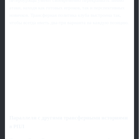
петербуржцы умеют своевременно перекраивать линию
атаки, находя как готовых игроков, так и перспективных
новичков. Трансферная политика клуба выстроена так,
чтобы всегда иметь два-три варианта на каждую позицию.
Параллели с другими трансферными историями
в РПЛ