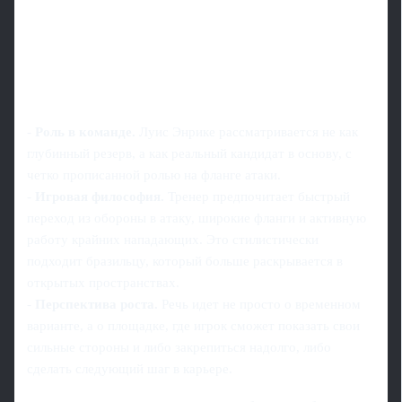
-
Роль в команде.
Луис Энрике рассматривается не как
глубинный резерв, а как реальный кандидат в основу, с
четко прописанной ролью на фланге атаки.
-
Игровая философия.
Тренер предпочитает быстрый
переход из обороны в атаку, широкие фланги и активную
работу крайних нападающих. Это стилистически
подходит бразильцу, который больше раскрывается в
открытых пространствах.
-
Перспектива роста.
Речь идет не просто о временном
варианте, а о площадке, где игрок сможет показать свои
сильные стороны и либо закрепиться надолго, либо
сделать следующий шаг в карьере.