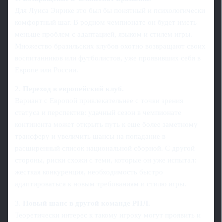
Для Луиса Энрике это был бы понятный и психологически
комфортный шаг. В родном чемпионате он будет иметь
меньше проблем с адаптацией, языком и стилем игры.
Множество бразильских клубов охотно возвращают своих
воспитанников или футболистов, уже проявивших себя в
Европе или России.
2.
Переход в европейский клуб.
Вариант с Европой привлекательнее с точки зрения
статуса и перспектив: удачный сезон в чемпионате
континента может открыть путь к еще более заметному
трансферу и увеличить шансы на попадание в
расширенный список национальной сборной. С другой
стороны, риски схожи с теми, которые он уже испытал:
жесткая конкуренция, необходимость быстро
адаптироваться к новым требованиям и стилю игры.
3.
Новый шанс в другой команде РПЛ.
Теоретически интерес к такому игроку могут проявить и