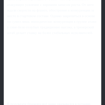
атакующее усиление с хорошим запасом роста. От него
ждали скорости на фланге, обострения и конкуренции за
место в стартовом составе. Однако закрепиться в основе
он сумел лишь эпизодически: конкуренция в группе атаки
у сине-бело-голубых традиционно высока, а тренерский
штаб делает ставку на более стабильных исполнителей.
В результате бразилец всё чаще оказывался в ротации,