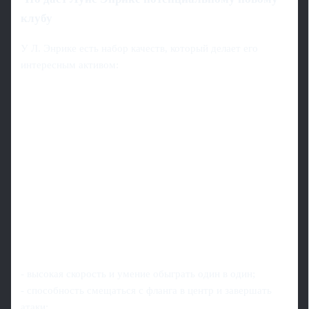
клубу
У Л. Энрике есть набор качеств, который делает его
интересным активом:
- высокая скорость и умение обыграть один в один;
- способность смещаться с фланга в центр и завершать
атаки;