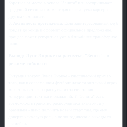
бороться за место в основе "Зенита" или воспринимает
грядущий сезон как момент для перезапуска карьеры в
другом чемпионате.
3.
Активность претендента.
Если заинтересованный клуб
пойдет до конца и оформит официальное предложение,
процесс может ускориться уже в ближайшее трансферное
окно.
Вывод: Луис Энрике на распутье, "Зенит" - в
режиме гибкости
Ситуация вокруг Луиса Энрике - классический пример
того, как в современном футболе даже талантливый игрок
может оказаться на распутье из-за сочетания
конкуренции, тактики и ожиданий. У "Зенита" есть
возможность грамотно распорядиться активом, а у
бразильца - шанс получить новый старт там, где ему
доверят ключевую роль, а не эпизодические выходы со
скамейки.