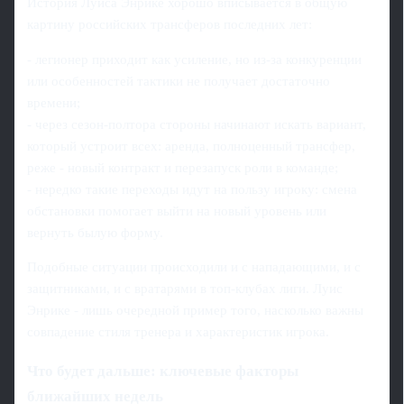
История Луиса Энрике хорошо вписывается в общую
картину российских трансферов последних лет:
- легионер приходит как усиление, но из-за конкуренции
или особенностей тактики не получает достаточно
времени;
- через сезон-полтора стороны начинают искать вариант,
который устроит всех: аренда, полноценный трансфер,
реже - новый контракт и перезапуск роли в команде;
- нередко такие переходы идут на пользу игроку: смена
обстановки помогает выйти на новый уровень или
вернуть былую форму.
Подобные ситуации происходили и с нападающими, и с
защитниками, и с вратарями в топ-клубах лиги. Луис
Энрике - лишь очередной пример того, насколько важны
совпадение стиля тренера и характеристик игрока.
Что будет дальше: ключевые факторы
ближайших недель