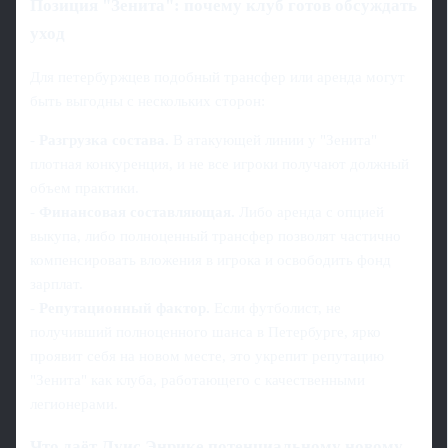
Позиция "Зенита": почему клуб готов обсуждать
уход
Для петербуржцев подобный трансфер или аренда могут
быть выгодны с нескольких сторон:
-
Разгрузка состава.
В атакующей линии у "Зенита"
плотная конкуренция, и не все игроки получают должный
объем практики.
-
Финансовая составляющая.
Либо аренда с опцией
выкупа, либо полноценный трансфер позволят частично
компенсировать вложения в игрока и освободить фонд
зарплат.
-
Репутационный фактор.
Если футболист, не
получивший полноценного шанса в Петербурге, ярко
проявит себя на новом месте, это укрепит репутацию
"Зенита" как клуба, работающего с качественными
легионерами.
Что даёт Луис Энрике потенциальному новому