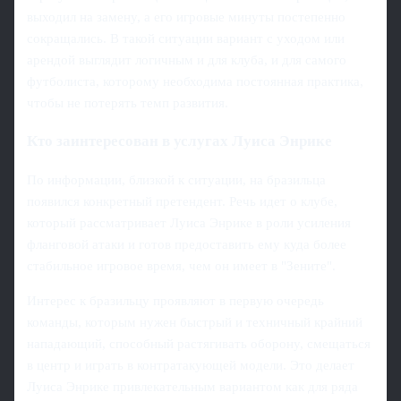
выходил на замену, а его игровые минуты постепенно
сокращались. В такой ситуации вариант с уходом или
арендой выглядит логичным и для клуба, и для самого
футболиста, которому необходима постоянная практика,
чтобы не потерять темп развития.
Кто заинтересован в услугах Луиса Энрике
По информации, близкой к ситуации, на бразильца
появился конкретный претендент. Речь идет о клубе,
который рассматривает Луиса Энрике в роли усиления
фланговой атаки и готов предоставить ему куда более
стабильное игровое время, чем он имеет в "Зените".
Интерес к бразильцу проявляют в первую очередь
команды, которым нужен быстрый и техничный крайний
нападающий, способный растягивать оборону, смещаться
в центр и играть в контратакующей модели. Это делает
Луиса Энрике привлекательным вариантом как для ряда