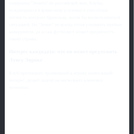
соперники "Зенита" по российской лиге. Клубы,
нуждающиеся в фланговом усилении и способные
потянуть контракт бразильца, могли бы воспользоваться
ситуацией. Но "Зенит" не всегда готов усиливать прямых
конкурентов, да и сам футболист может предпочесть
смену страны.
Интерес кандидата: что он может предложить
Луису Энрике
Клуб-претендент, проявивший к игроку наибольший
интерес, делает акцент на нескольких ключевых
моментах: