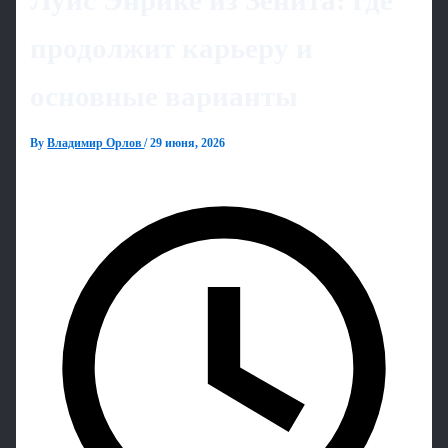
Луис Энрике из Зенита: где
продолжит карьеру и
основные варианты
By
Владимир Орлов
/
29 июня, 2026