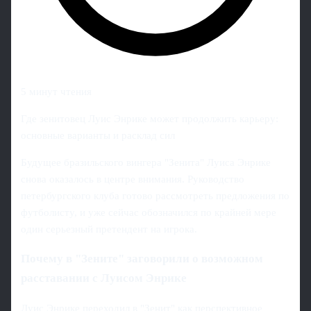
5 минут чтения
Где зенитовец Луис Энрике может продолжить карьеру:
основные варианты и расклад сил
Будущее бразильского вингера "Зенита" Луиса Энрике
снова оказалось в центре внимания. Руководство
петербургского клуба готово рассмотреть предложения по
футболисту, и уже сейчас обозначился по крайней мере
один серьезный претендент на игрока.
Почему в "Зените" заговорили о возможном
расставании с Луисом Энрике
Луис Энрике переходил в "Зенит" как перспективное