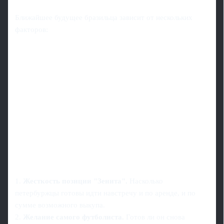
Ближайшее будущее бразильца зависит от нескольких
факторов:
1.
Жесткость позиции "Зенита".
Насколько
петербуржцы готовы идти навстречу и по аренде, и по
сумме возможного выкупа.
2.
Желание самого футболиста.
Готов ли он снова