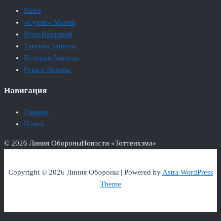
News
«Сухие» Матчи
Игра Вратарей
Тактика Защиты
История Защиты
Руки и Головы
Навигация
Главная
Поиск
© 2026 Линия Обороны
Новости «Тоттенхэма»
Copyright © 2026 Линия Обороны | Powered by
Astra WordPress
Theme