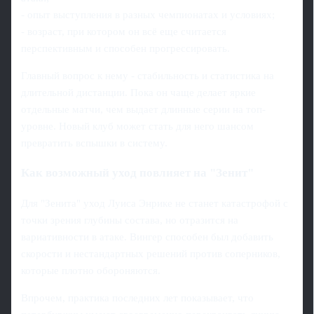
- опыт выступления в разных чемпионатах и условиях;
- возраст, при котором он всё еще считается
перспективным и способен прогрессировать.
Главный вопрос к нему - стабильность и статистика на
длительной дистанции. Пока он чаще делает яркие
отдельные матчи, чем выдает длинные серии на топ-
уровне. Новый клуб может стать для него шансом
превратить вспышки в систему.
Как возможный уход повлияет на "Зенит"
Для "Зенита" уход Луиса Энрике не станет катастрофой с
точки зрения глубины состава, но отразится на
вариативности в атаке. Вингер способен был добавить
скорости и нестандартных решений против соперников,
которые плотно обороняются.
Впрочем, практика последних лет показывает, что