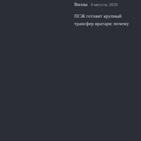
Виллы
4 августа, 2026
ПСЖ готовит крупный
трансфер вратаря: почему
парижане ищут нового
голкипера
3 августа, 2026
© 2026 Линия Обороны
Новости «Тоттенхэма»
«Сухие» Матчи
News
Игра Вратарей
История Защиты
Руки и Головы
Тактика Защиты