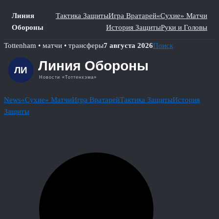
Линия
Тактика Защиты
Игра Вратарей
«Сухие» Матчи
Обороны
История Защиты
Руки и Головы
Skip
Tottenham • матчи • трансферы
7 августа 2026
Поиск
to
content
News
«Сухие» Матчи
Игра Вратарей
Тактика Защиты
История
Защиты