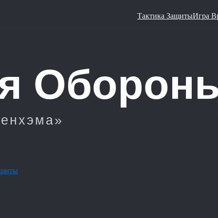
Тактика Защиты
Игра В
ащиты