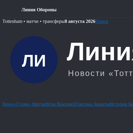
Линия Обороны
Skip
Tottenham • матчи • трансферы
8 августа 2026
Поиск
to
content
News
«Сухие» Матчи
Игра Вратарей
Тактика Защиты
История З