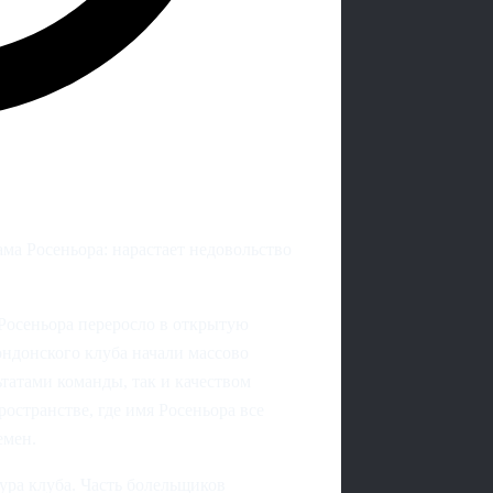
ма Росеньора: нарастает недовольство
Росеньора переросло в открытую
ндонского клуба начали массово
ьтатами команды, так и качеством
остранстве, где имя Росеньора все
емен.
тура клуба. Часть болельщиков