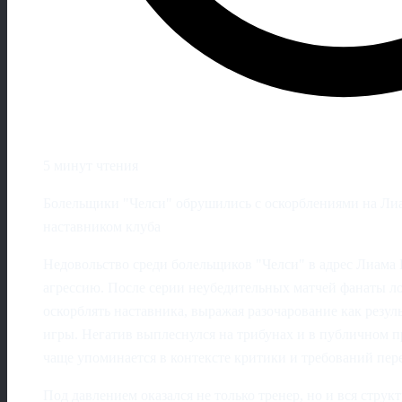
5 минут чтения
Болельщики "Челси" обрушились с оскорблениями на Лиа
наставником клуба
Недовольство среди болельщиков "Челси" в адрес Лиама 
агрессию. После серии неубедительных матчей фанаты ло
оскорблять наставника, выражая разочарование как резул
игры. Негатив выплеснулся на трибунах и в публичном пр
чаще упоминается в контексте критики и требований пер
Под давлением оказался не только тренер, но и вся струк