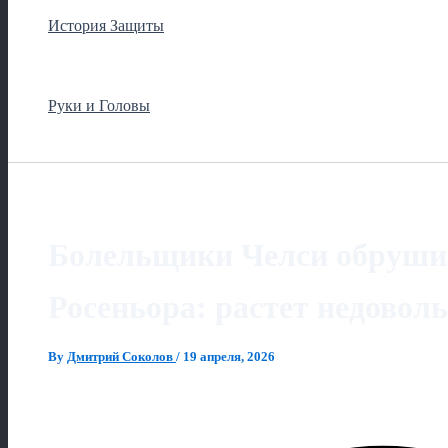
История Защиты
Руки и Головы
Болельщики Челси обруши
Росеньора: растет недовол
By
Дмитрий Соколов
/
19 апреля, 2026