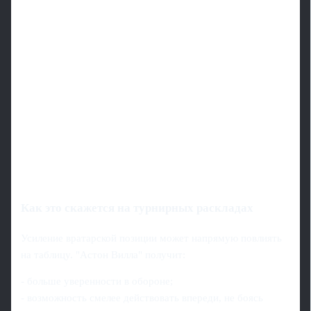
Как это скажется на турнирных раскладах
Усиление вратарской позиции может напрямую повлиять
на таблицу. "Астон Вилла" получит:
- больше уверенности в обороне;
- возможность смелее действовать впереди, не боясь