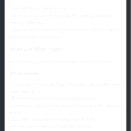
- реже выбивать мяч вслепую;
- начинать атаки через короткий пас, а не постоянные
длинные забросы;
- держать линию защиты выше, зная, что голкипер читает
игру и страхует за спиной.
Риски для обеих сторон
Ни один трансфер не бывает полностью безрисковым.
Для голкипера:
- Адаптация к новой системе и партнерским связям может
занять время.
- В "Астон Вилле" его могут встретить не как
безусловного лидера, а как конкурента текущему первому
номеру.
- Давление ожиданий: от игрока "Сити" ждут
моментального и безошибочного усиления.