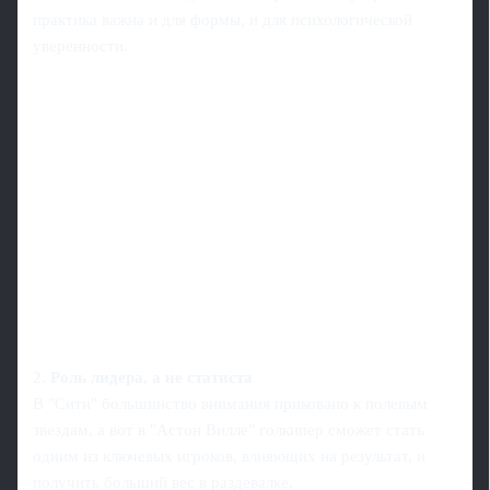
практика важна и для формы, и для психологической
уверенности.
2.
Роль лидера, а не статиста
В "Сити" большинство внимания приковано к полевым
звездам, а вот в "Астон Вилле" голкипер сможет стать
одним из ключевых игроков, влияющих на результат, и
получить больший вес в раздевалке.