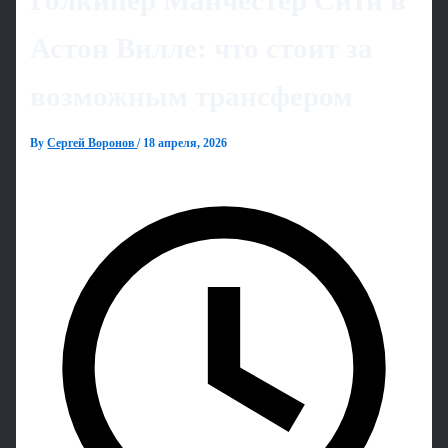
Голкипер Манчестер Сити в
Астон Вилле: что стоит за
возможным трансфером
By
Сергей Воронов
/
18 апреля, 2026