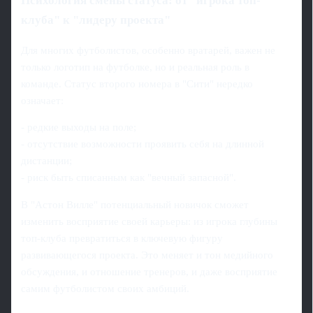
Психология смены статуса: от "игрока топ-
клуба" к "лидеру проекта"
Для многих футболистов, особенно вратарей, важен не
только логотип на футболке, но и реальная роль в
команде. Статус второго номера в "Сити" нередко
означает:
- редкие выходы на поле;
- отсутствие возможности проявить себя на длинной
дистанции;
- риск быть списанным как "вечный запасной".
В "Астон Вилле" потенциальный новичок сможет
изменить восприятие своей карьеры: из игрока глубины
топ-клуба превратиться в ключевую фигуру
развивающегося проекта. Это меняет и тон медийного
обсуждения, и отношение тренеров, и даже восприятие
самим футболистом своих амбиций.