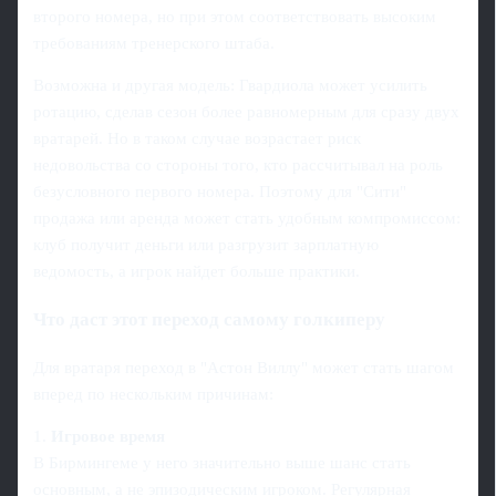
второго номера, но при этом соответствовать высоким
требованиям тренерского штаба.
Возможна и другая модель: Гвардиола может усилить
ротацию, сделав сезон более равномерным для сразу двух
вратарей. Но в таком случае возрастает риск
недовольства со стороны того, кто рассчитывал на роль
безусловного первого номера. Поэтому для "Сити"
продажа или аренда может стать удобным компромиссом:
клуб получит деньги или разгрузит зарплатную
ведомость, а игрок найдет больше практики.
Что даст этот переход самому голкиперу
Для вратаря переход в "Астон Виллу" может стать шагом
вперед по нескольким причинам:
1.
Игровое время
В Бирмингеме у него значительно выше шанс стать
основным, а не эпизодическим игроком. Регулярная