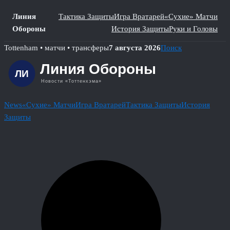
Линия
Тактика Защиты
Игра Вратарей
«Сухие» Матчи
Обороны
История Защиты
Руки и Головы
Skip
Tottenham • матчи • трансферы
7 августа 2026
Поиск
to
content
News
«Сухие» Матчи
Игра Вратарей
Тактика Защиты
История
Защиты