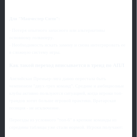
Для "Манчестер Сити":
- Потеря опытного запасного или альтернативы
основному голкиперу.
- Необходимость искать замену и снова интегрировать ее
в сложную систему игры.
Как такой переход вписывается в тренд по АПЛ
Английская Премьер-лига давно перестала быть
чемпионом "двух-трех команд". Средние и амбициозные
клубы активно пользуются ситуацией, когда игроки топ-
грандов хотят больше игровой практики. Вратарская
позиция - не исключение.
Переезды из условного "топ-6" в крепкие команды из
середины таблицы уже стали нормой. Игроки получают: