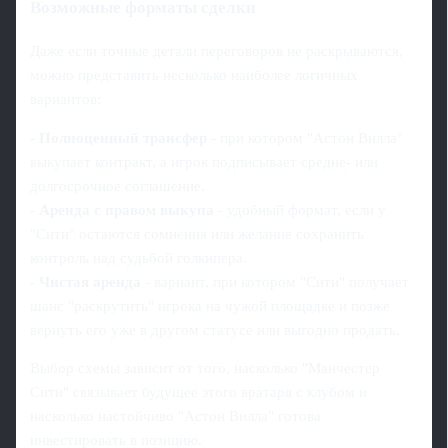
Возможные форматы сделки
Даже если точные детали переговоров не раскрываются,
можно представить несколько наиболее логичных
вариантов:
-
Полноценный трансфер
- при котором "Астон Вилла"
выкупает контракт, а игрок подписывает средне- или
долгосрочное соглашение.
-
Аренда с правом выкупа
- удобный формат, если у
"Сити" остаются сомнения или желание сохранить
контроль над судьбой голкипера.
-
Чистая аренда
- вариант, при котором "Сити" получает
шанс "раскрутить" игрока на чужой площадке и позже
вернуть его уже в другом статусе или выгодно продать.
Выбор схемы зависит от того, насколько "Манчестер
Сити" связывает будущее этого вратаря с клубом и
насколько настойчиво "Астон Вилла" готова
инвестировать в позицию.