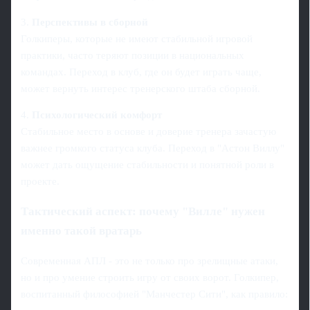
3.
Перспективы в сборной
Голкиперы, которые не имеют стабильной игровой
практики, часто теряют позиции в национальных
командах. Переход в клуб, где он будет играть чаще,
может вернуть интерес тренерского штаба сборной.
4.
Психологический комфорт
Стабильное место в основе и доверие тренера зачастую
важнее громкого статуса клуба. Переход в "Астон Виллу"
может дать ощущение стабильности и понятной роли в
проекте.
Тактический аспект: почему "Вилле" нужен
именно такой вратарь
Современная АПЛ - это не только про зрелищные атаки,
но и про умение строить игру от своих ворот. Голкипер,
воспитанный философией "Манчестер Сити", как правило: