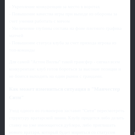
- Укрепление конкуренции за место в воротах
- Повышение качества игры при выходе из обороны за
счет умения работать с мячом
- Увеличение глубины состава на фоне плотного графика
матчей
- Повышение статуса клуба за счет прихода игрока из
топ-команды
Для самой "Астон Виллы" такой трансфер - сигнал всем
конкурентам: клуб готов бороться за высокие позиции и
не боится выходить на один рынок с грандами.
Как может измениться ситуация в "Манчестер
Сити"
Уход одного из голкиперов заставит "Сити" пересмотреть
структуру вратарской линии. Клубу придется либо делать
ставку на уже имеющегося дублера, либо приглашать
нового вратаря, который будет мириться со статусом