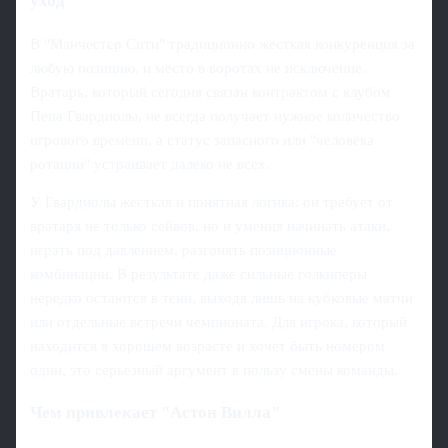
уход
В "Манчестер Сити" традиционно жесткая конкуренция за
любую позицию, и место в воротах не исключение.
Вратарь, который сегодня связан контрактом с клубом
Пепа Гвардиолы, не всегда получает нужное количество
игрового времени, а статус запасного или "человека
ротации" устраивает далеко не всех.
У Гвардиолы жесткая и понятная логика: он требует от
вратаря не только сейвов, но и умения начинать атаки,
играть под давлением, разгонять позиционные
комбинации. В результате даже сильные голкиперы
нередко остаются в тени, выходя лишь на кубковые матчи
или отдельные встречи чемпионата. Для игрока, который
находится в хорошем возрасте и хочет быть номером
один, это серьезный аргумент в пользу смены команды.
Чем привлекает "Астон Вилла"