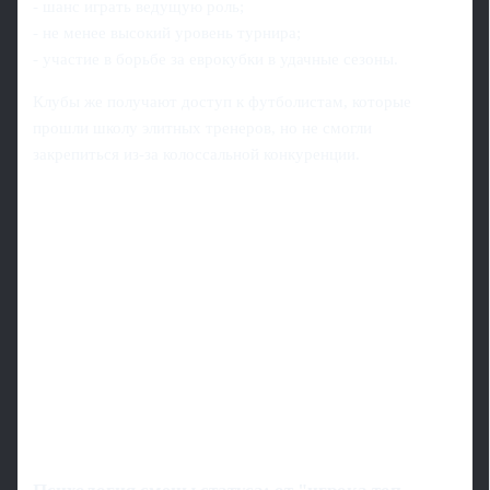
- шанс играть ведущую роль;
- не менее высокий уровень турнира;
- участие в борьбе за еврокубки в удачные сезоны.
Клубы же получают доступ к футболистам, которые
прошли школу элитных тренеров, но не смогли
закрепиться из-за колоссальной конкуренции.