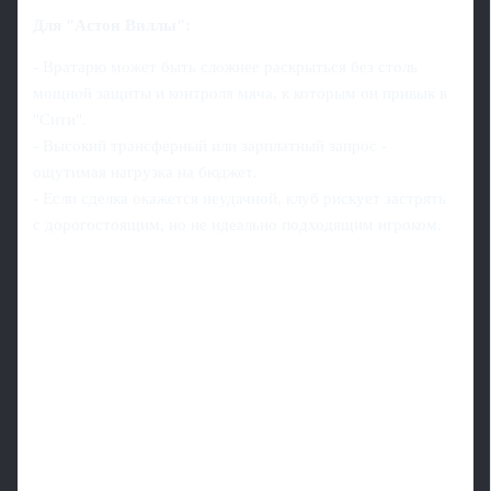
Для "Астон Виллы":
- Вратарю может быть сложнее раскрыться без столь
мощной защиты и контроля мяча, к которым он привык в
"Сити".
- Высокий трансферный или зарплатный запрос -
ощутимая нагрузка на бюджет.
- Если сделка окажется неудачной, клуб рискует застрять
с дорогостоящим, но не идеально подходящим игроком.