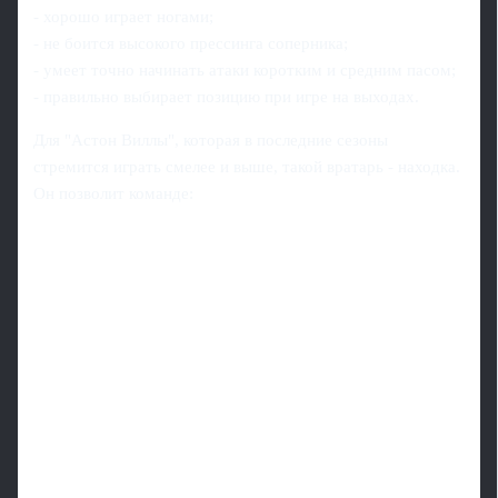
- хорошо играет ногами;
- не боится высокого прессинга соперника;
- умеет точно начинать атаки коротким и средним пасом;
- правильно выбирает позицию при игре на выходах.
Для "Астон Виллы", которая в последние сезоны
стремится играть смелее и выше, такой вратарь - находка.
Он позволит команде: