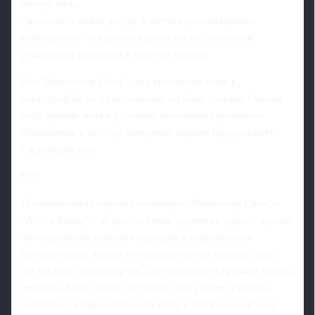
потерь мяча;
- дополнительный ресурс в матчах против прямых
конкурентов - сейвы топ-уровня часто становятся
решающим фактором в плотной борьбе.
Для "Манчестер Сити" уход вратаря не станет
катастрофой, но чуть сократит глубину состава. Однако
клуб привык жить в условиях постоянной ротации и
обновления, а потому наверняка заранее продумывает
следующий шаг.
***
Потенциальный переход голкипера "Манчестер Сити" в
"Астон Виллу" - не просто смена прописки одного игрока.
Это отражение важной тенденции в современном
футболе: даже звезды топ-клубов готовы уходить туда,
где им дают главную роль, а не скамейку и громкое имя на
эмблеме. Если сделка состоится, она усилит и самого
голкипера, и бирмингемский клуб, а АПЛ получит еще