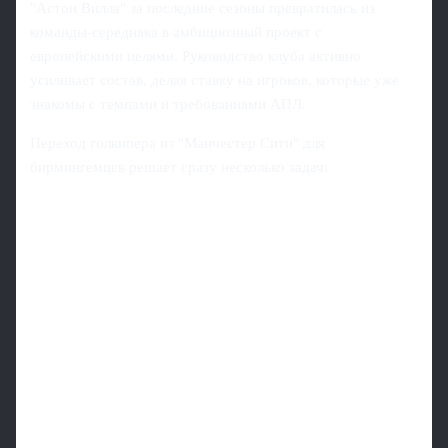
"Астон Вилла" за последние сезоны превратилась из
команды-середняка в амбициозный проект с
европейскими целями. Руководство клуба активно
усиливает состав, делая ставку на игроков, которые уже
знакомы с темпами и требованиями АПЛ.
Переход голкипера из "Манчестер Сити" для
бирмингемцев решает сразу несколько задач: