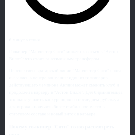
6 минут чтения
Голкипер "Манчестер Сити" может оказаться в "Астон
Вилле": что стоит за возможным трансфером
Перспективы вратарской линии "Манчестер Сити" снова
оказались в центре внимания: один из голкиперов
действующего чемпиона Англии может сменить клуб и
продолжить карьеру в "Астон Вилле". Для бирмингемцев
это шанс усилить конкуренцию на последнем рубеже, а
для игрока - получить более стабильное место в
стартовом составе и новый виток в карьере.
Почему голкипер "Сити" готов рассмотреть