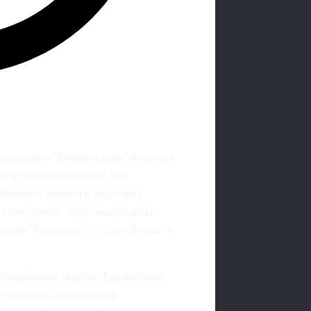
нападающего "Хоффенхайма" Фисника
иги нового поколения. По
банского таланта в шорт-лист
 этом "синие" будут вынуждены
следят "Барселона", "Астон Вилла" и
блюдениями скаутов. Европейские
т прогресс нападающего