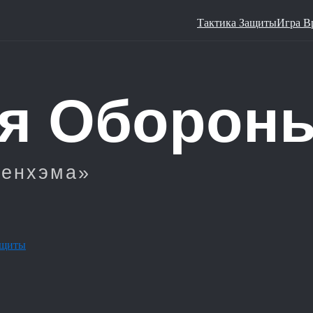
Тактика Защиты
Игра В
ащиты