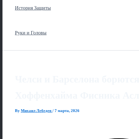
История Защиты
Руки и Головы
Челси и Барселона борются
Хоффенхайма Фисника Ас
By
Михаил Лебедев
/
7 марта, 2026