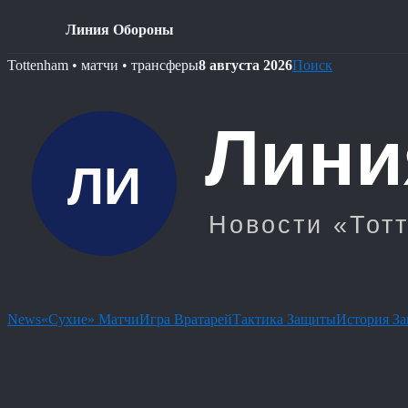
Линия Обороны
Skip
Tottenham • матчи • трансферы
8 августа 2026
Поиск
to
content
News
«Сухие» Матчи
Игра Вратарей
Тактика Защиты
История З