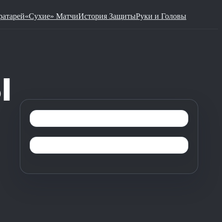
ратарей
«Сухие» Матчи
История Защиты
Руки и Головы