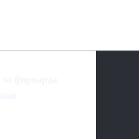
 за форварда
лани