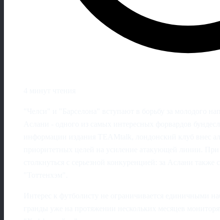
4 минут чтения
"Челси" и "Барселона" вступают в борьбу за молодого 
Аслани - одного из самых интересных форвардов бундесл
информации издания TEAMtalk, лондонский клуб внес ал
приоритетных целей на усиление атакующей линии. При
столкнуться с серьезной конкуренцией: за Аслани также 
"Тоттенхэм".
Интерес к футболисту не ограничивается единичными на
гранды уже на протяжении нескольких месяцев мониторя