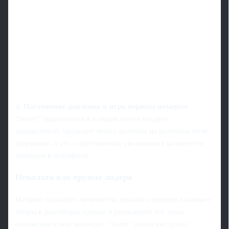
4.
Постоянное давление и игра первым номером
"Зенит" практически в каждом матче владеет
инициативой, проводит много времени на половине поля
соперника, а это статистически увеличивает количество
эпизодов в штрафной.
Пенальти как оружие лидера
Наличие большого количества пенальти нередко вызывает
споры и разговоры, однако в реальности это лишь
отражение стиля команды. "Зенит" давно выстроил