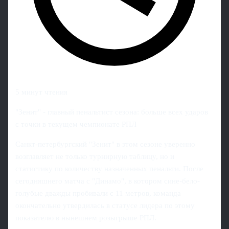
5 минут чтения
"Зенит" - главный пенальтист сезона: больше всех ударов
с точки в текущем чемпионате РПЛ
Санкт-петербургский "Зенит" в этом сезоне уверенно
возглавляет не только турнирную таблицу, но и
статистику по количеству назначенных пенальти. После
сегодняшнего матча с "Динамо", в котором сине-бело-
голубые дважды пробивали с 11 метров, команда
окончательно утвердилась в статусе лидера по этому
показателю в нынешнем розыгрыше РПЛ.