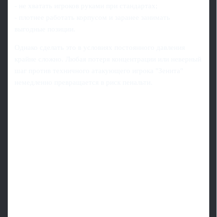
- не хватать игроков руками при стандартах;
- плотнее работать корпусом и заранее занимать
выгодные позиции.
Однако сделать это в условиях постоянного давления
крайне сложно. Любая потеря концентрации или неверный
шаг против техничного атакующего игрока "Зенита"
немедленно превращается в риск пенальти.