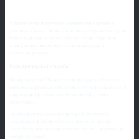
Вратари соперников также оказываются в сложных
условиях. Против "Зенита" они часто вступают в игру не
только в динамике, но и в "дуэлях с точки", где один
эпизод может перечеркнуть всю предыдущую
качественную игру.
Роль тренерского штаба
Тренерский штаб "Зенита" очевидно уделяет большое
внимание отработке стандартов, в том числе пенальти. В
современной футболе это обязательный элемент
подготовки:
- анализируются движения вратарей соперников;
- подбираются основные и запасные исполнители;
- отрабатываются разные варианты удара - по углам, по
центру, с паузами.