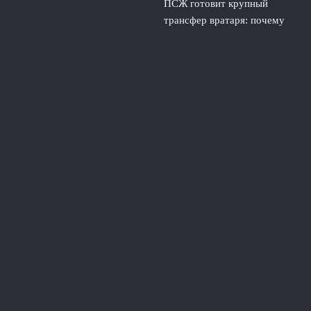
ПСЖ готовит крупный
трансфер вратаря: почему
парижане ищут нового
голкипера
3 августа, 2026
© 2026 Линия Обороны
Новости «Тоттенхэма»
«Сухие» Матчи
News
Игра Вратарей
История Защиты
Руки и Головы
Тактика Защиты