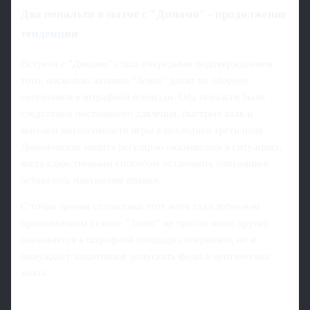
Два пенальти в матче с "Динамо" - продолжение
тенденции
Встреча с "Динамо" стала очередным подтверждением
того, насколько активно "Зенит" давит на оборону
соперников в штрафной площади. Оба пенальти были
следствием постоянного давления, быстрых атак и
высокой интенсивности игры в последней трети поля.
Динамовская защита регулярно оказывалась в ситуациях,
когда единственным способом остановить соперников
оставалось нарушение правил.
С точки зрения статистики этот матч стал логичным
продолжением сезона: "Зенит" не просто чаще других
оказывается в штрафной площади соперников, но и
вынуждает защитников допускать фолы в критических
зонах.