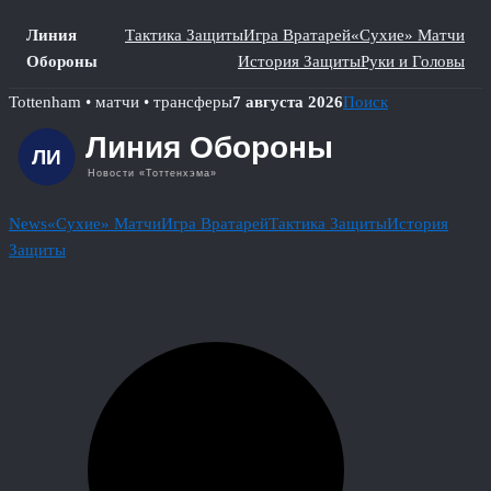
Линия
Тактика Защиты
Игра Вратарей
«Сухие» Матчи
Обороны
История Защиты
Руки и Головы
Skip
Tottenham • матчи • трансферы
7 августа 2026
Поиск
to
content
News
«Сухие» Матчи
Игра Вратарей
Тактика Защиты
История
Защиты