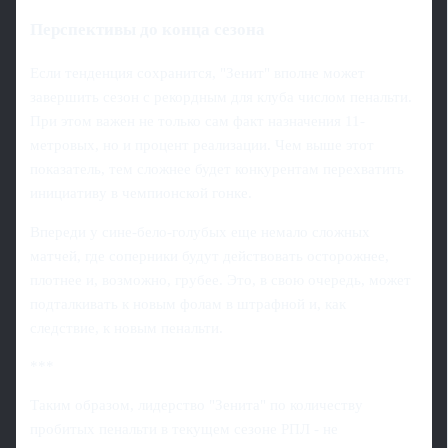
Перспективы до конца сезона
Если тенденция сохранится, "Зенит" вполне может
завершить сезон с рекордным для клуба числом пенальти.
При этом важен не только сам факт назначения 11-
метровых, но и процент реализации. Чем выше этот
показатель, тем сложнее будет конкурентам перехватить
инициативу в чемпионской гонке.
Впереди у сине-бело-голубых еще немало сложных
матчей, где соперники будут действовать осторожнее,
плотнее и, возможно, грубее. Это, в свою очередь, может
подталкивать к новым фолам в штрафной и, как
следствие, к новым пенальти.
***
Таким образом, лидерство "Зенита" по количеству
пробитых пенальти в текущем сезоне РПЛ - не