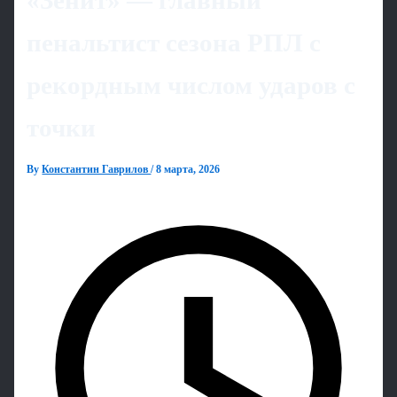
«Зенит» — главный
пенальтист сезона РПЛ с
рекордным числом ударов с
точки
By
Константин Гаврилов
/
8 марта, 2026