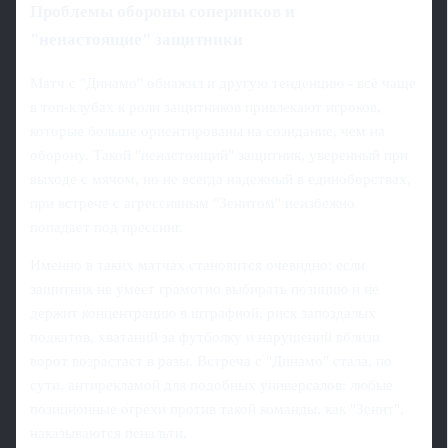
Проблемы обороны соперников и
"ненастоящие" защитники
Матч с "Динамо" обнажил и другую тенденцию - всё чаще
в топ-клубах к роли защитников привлекают игроков,
которые больше ориентированы на созидание, чем на
оборону. Такой "ненастоящий" защитник, уверенный при
выходе с мячом, но не всегда надежный в единоборствах,
при встрече с агрессивным "Зенитом" неизбежно
попадает под прессинг.
Именно в таких матчах становится очевидно: если
защитник не умеет грамотно выбирать позицию и не
держит концентрацию в штрафной, риск запоздалых
подкатов, хватаний за футболку и нарушений вблизи
ворот возрастает в разы. Встреча с "Динамо" стала, по
сути, антирекламой для подобных универсалов: любые
позиционные огрехи против такой команды, как "Зенит",
наказываются пенальти.