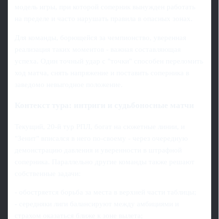
модель игры, при которой соперник вынужден работать
на пределе и часто нарушать правила в опасных зонах.
Для команды, борющейся за чемпионство, уверенная
реализация таких моментов - важная составляющая
успеха. Один точный удар с "точки" способен переломить
ход матча, снять напряжение и поставить соперника в
заведомо невыгодное положение.
Контекст тура: интриги и судьбоносные матчи
Текущий, 20-й тур РПЛ, богат на сюжетные линии, и
"Зенит" вписался в него по-своему - через очередную
демонстрацию давления и уверенности в штрафной
соперника. Параллельно другие команды также решают
собственные задачи:
- обостряется борьба за места в верхней части таблицы;
- середняки лиги балансируют между амбициями и
страхом оказаться ближе к зоне вылета;