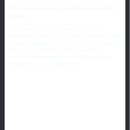
Психология пенальти: давление на вратарей и
ударных
Частые пенальти - это испытание не только для
соперников, но и для самого "Зенита". Исполнители удара
вынуждены выдерживать колоссальное давление: каждый
промах тут же становится темой обсуждений, а
статистика реализации пенальти - важный показатель
индивидуального и командного класса.