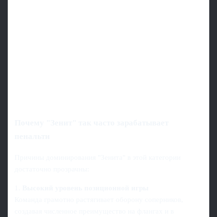
Почему "Зенит" так часто зарабатывает
пенальти
Причины доминирования "Зенита" в этой категории
достаточно прозрачны:
1.
Высокий уровень позиционной игры
Команда грамотно растягивает оборону соперников,
создавая численное преимущество на флангах и в