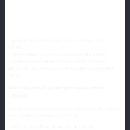
- команда накапливает очки даже в не самых ярких
матчах;
- поддерживает уверенность в собственных силах;
- заставляет соперников играть осторожнее в своей
штрафной, что открывает зоны для других атакующих
ходов.
Как соперникам адаптироваться к стилю
"Зенита"
Командам, которые встречаются с питерцами, приходится
перестраивать свою игру в обороне:
- избегать поспешных подкатов в штрафной;