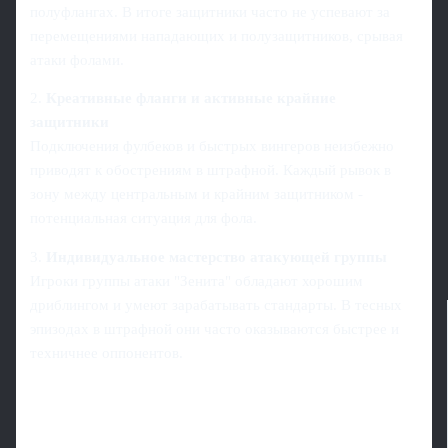
полуфлангах. В итоге защитники часто не успевают за
перемещениями нападающих и полузащитников, срывая
атаки фолами.
2.
Креативные фланги и активные крайние
защитники
Подключения фулбеков и быстрых вингеров неизбежно
приводят к обострениям в штрафной. Каждый рывок в
зону между центральным и крайним защитником -
потенциальная ситуация для фола.
3.
Индивидуальное мастерство атакующей группы
Игроки группы атаки "Зенита" обладают хорошим
дриблингом и умеют зарабатывать стандарты. В тесных
эпизодах в штрафной они часто оказываются быстрее и
техничнее оппонентов.