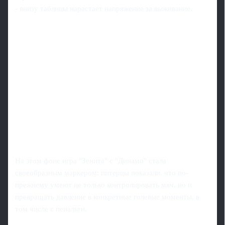
- внизу таблицы нарастает напряжение за выживание.
На этом фоне игра "Зенита" с "Динамо" стала
своеобразным маркером: питерцы показали, что по-
прежнему умеют не только контролировать мяч, но и
превращать давление в конкретные голевые моменты, в
том числе с пенальти.