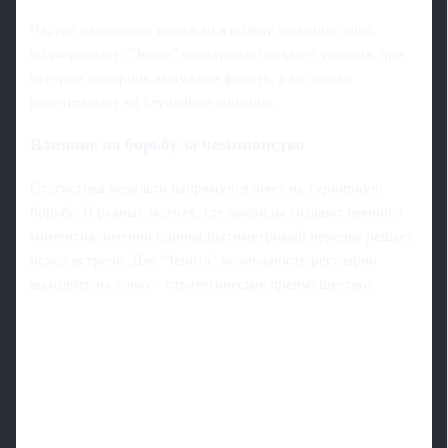
Частое назначение пенальти в пользу команды лишь
подчеркивает: "Зенит" сознательно создает условия, при
которых соперник вынужден фолить, а не только
рассчитывает на случайные эпизоды.
Влияние на борьбу за чемпионство
Статистика пенальти напрямую влияет на турнирную
борьбу. В равных матчах, где команды создают немного
моментов, именно одиннадцатиметровый нередко решает
исход встречи. Для "Зенита" возможность регулярно
выходить на точку - стратегическое преимущество: