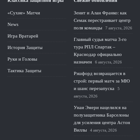
Классика защитной игры
Свежие обновления
«Сухие» Матчи
Зенит и Алан Франко: как
Семак перестраивает центр
News
поля команды
7 августа, 2026
Игра Вратарей
Главный судья матча 3-го
тура РПЛ Спартак –
История Защиты
Краснодар официально
Руки и Головы
назначен
6 августа, 2026
Тактика Защиты
Рэшфорд возвращается в
строй: первый матч за МЮ
и шанс перезапуска
5
августа, 2026
Унаи Эмери нацелился на
полузащитника Барселоны
для усиления центра Астон
Виллы
4 августа, 2026