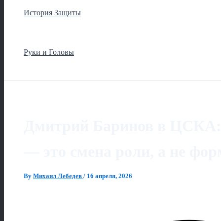
История Защиты
Руки и Головы
Дмитрий Баринов в ЦСКА: 
— это смена роли, а не фо
By
Михаил Лебедев
/
16 апреля, 2026