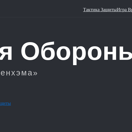
Тактика Защиты
Игра В
ащиты