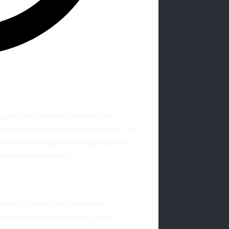
а в игре своего клиента после
 формы или мотивации футболиста. По
визуальном восприятии игры хавбека
ением роли на поле.
вых игроков, через которого
акам, активно шел в отбор, играл