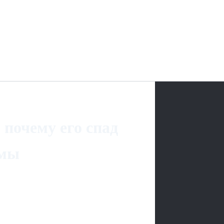
почему его спад
рмы