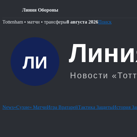
Линия Обороны
Skip
Tottenham • матчи • трансферы
8 августа 2026
Поиск
to
content
News
«Сухие» Матчи
Игра Вратарей
Тактика Защиты
История З