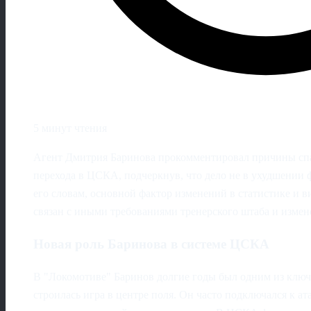
5 минут чтения
Агент Дмитрия Баринова прокомментировал причины спад
перехода в ЦСКА, подчеркнув, что дело не в ухудшении
его словам, основной фактор изменений в статистике и 
связан с иными требованиями тренерского штаба и измен
Новая роль Баринова в системе ЦСКА
В "Локомотиве" Баринов долгие годы был одним из ключе
строилась игра в центре поля. Он часто подключался к ат