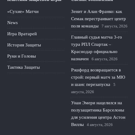
«Сухие» Матчи
Зенит и Алан Франко: как
Семак перестраивает центр
News
поля команды
7 августа, 2026
Игра Вратарей
Главный судья матча 3-го
тура РПЛ Спартак –
История Защиты
Краснодар официально
Руки и Головы
назначен
6 августа, 2026
Тактика Защиты
Рэшфорд возвращается в
строй: первый матч за МЮ
и шанс перезапуска
5
августа, 2026
Унаи Эмери нацелился на
полузащитника Барселоны
для усиления центра Астон
Виллы
4 августа, 2026