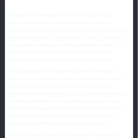
На фоне таких провалов встает вопрос: насколько
качественно работает тренерский штаб, и есть ли у
команды ясная игровая модель. В оценках игры ЦСКА все
чаще звучит мысль, что Челестини не удается выстроить
ни надежную оборону, ни сбалансированную атаку. Это
приводит к обсуждению возможных альтернатив и
предполагаемой рокировке на тренерском мостике.
Среди вариантов потенциальной замены называются
Ролан Гусев и Сергей Игнашевич. Оба хорошо знакомы
армейской публике по прошлым годам и обладают
пониманием специфики клуба. Гусев сделал первые шаги
в тренерской профессии, постепенно наращивая опыт,
тогда как Игнашевич уже пробовал себя в роли главного
тренера и имеет репутацию специалиста, ставящего
акцент на дисциплине и структуре игры в защите.
При этом звучит и еще один сценарий - возвращение