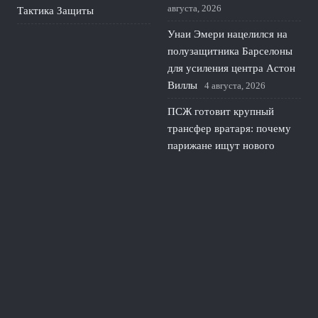
августа, 2026
Тактика Защиты
Унаи Эмери нацелился на
полузащитника Барселоны
для усиления центра Астон
Виллы
4 августа, 2026
ПСЖ готовит крупный
трансфер вратаря: почему
парижане ищут нового
голкипера
3 августа, 2026
Шевалье недоволен
вратарской политикой ПСЖ
и грозит конфликтом
2
августа, 2026
© 2026 Линия Обороны
Новости «Тоттенхэма»