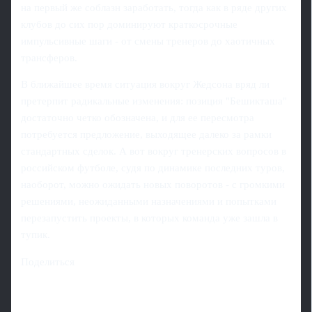
на первый же соблазн заработать, тогда как в ряде других
клубов до сих пор доминируют краткосрочные
импульсивные шаги - от смены тренеров до хаотичных
трансферов.
В ближайшее время ситуация вокруг Жедсона вряд ли
претерпит радикальные изменения: позиция "Бешикташа"
достаточно четко обозначена, и для ее пересмотра
потребуется предложение, выходящее далеко за рамки
стандартных сделок. А вот вокруг тренерских вопросов в
российском футболе, судя по динамике последних туров,
наоборот, можно ожидать новых поворотов - с громкими
решениями, неожиданными назначениями и попытками
перезапустить проекты, в которых команда уже зашла в
тупик.
Поделиться