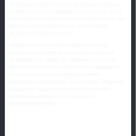
футболиста приоритетом остается стабильная игровая
практика и участие в амбициозном проекте, а не просто
смена чемпионата ради статуса новой лиги. Это еще один
фактор, снижающий вероятность стремительного
трансфера в ближайшее время.
С финансовой точки зрения "Бешикташ" тоже не
находится в положении, когда его можно вынудить к
срочной продаже лидера. Да, турецкие клубы в целом
внимательно относятся к затратам и часто вынуждены
балансировать между спортивными целями и
бюджетными ограничениями, но в ситуации с Жедсоном
руководство, по информации журналистов, готово
выдерживать давление и не соглашаться на
компромиссные суммы.