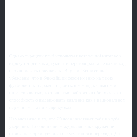
Однако турецкий клуб использует возросший интерес к
игроку скорее как аргумент в переговорах, а не как повод
срочно искать покупателя. Внутри "Бешикташа"
убеждены, что в ближайший сезон именно на таких
футболистах и должна строиться команда: с высокой
интенсивностью, готовностью работать в обеих фазах и
способностью выдерживать давление как в национальном
первенстве, так и в еврокубках.
Немаловажно и то, что Жедсон чувствует себя в клубе
уверенно. По сообщениям журналистов, окружение
игрока не форсирует идею немедленного перехода. Для