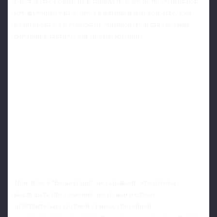
расставаться с ним не планируют. В клубе подчеркивают,
что футболист находится в оптимальном возрасте, уже
адаптировался к турецкому чемпионату и стал важной
фигурой в тактической модели команды.
При этом в "Бешикташе" не скрывают, что готовы
выслушать предложения, но только в случае
действительно крупной суммы, способной