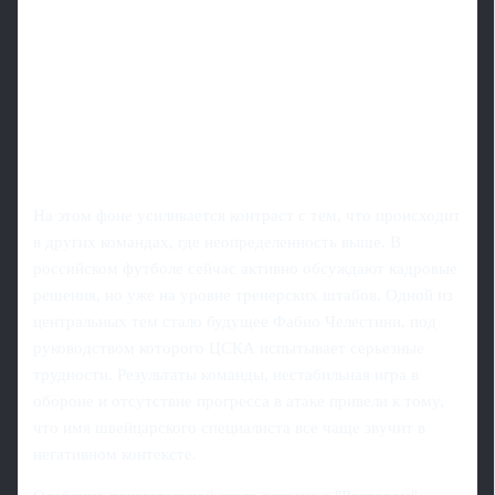
На этом фоне усиливается контраст с тем, что происходит
в других командах, где неопределенность выше. В
российском футболе сейчас активно обсуждают кадровые
решения, но уже на уровне тренерских штабов. Одной из
центральных тем стало будущее Фабио Челестини, под
руководством которого ЦСКА испытывает серьезные
трудности. Результаты команды, нестабильная игра в
обороне и отсутствие прогресса в атаке привели к тому,
что имя швейцарского специалиста все чаще звучит в
негативном контексте.