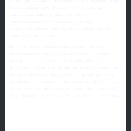
компенсировать как спортивные, так и имиджевые потери.
Иными словами, клуб не выставляет Жедсона на
трансферный рынок, однако и полностью
"неприкасаемым" его не называет: при оферте,
значительно превышающей прошлые сделки, вопрос
может быть пересмотрен.
Ранее в прессе появлялась информация, что интерес к
португальскому хавбеку проявляют сразу несколько
клубов, включая претендентов из европейских лиг и
представителей Восточной Европы. Жедсон, обладающий
хорошим объемом работы, умением продвигать мяч и
подключаться к атакам, логично оказался в шорт-листах
команд, которым необходим динамичный центральный
полузащитник с опытом выступлений на высоком уровне.