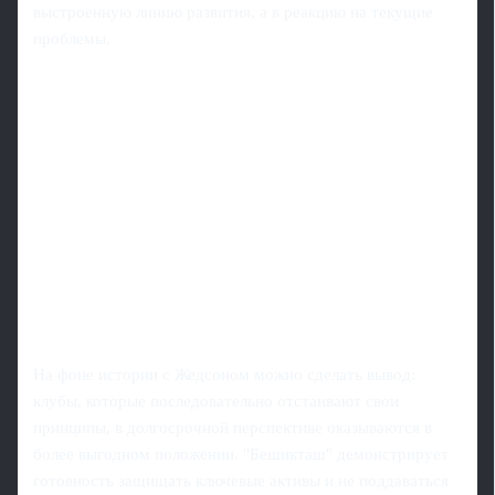
выстроенную линию развития, а в реакцию на текущие
проблемы.
На фоне истории с Жедсоном можно сделать вывод:
клубы, которые последовательно отстаивают свои
принципы, в долгосрочной перспективе оказываются в
более выгодном положении. "Бешикташ" демонстрирует
готовность защищать ключевые активы и не поддаваться