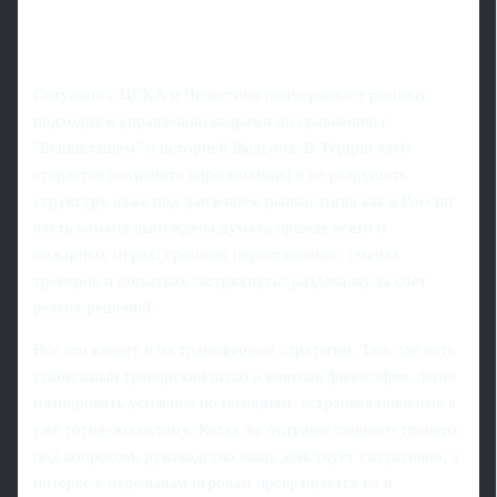
Ситуация с ЦСКА и Челестини подчеркивает разницу
подходов к управлению кадрами по сравнению с
"Бешикташем" и историей Жедсона. В Турции клуб
старается сохранить ядро команды и не разрушать
структуру даже под давлением рынка, тогда как в России
часть команд вынуждена думать прежде всего о
пожарных мерах: срочных перестановках, сменах
тренеров и попытках "встряхнуть" раздевалку за счет
резких решений.
Все это влияет и на трансферные стратегии. Там, где есть
стабильный тренерский штаб и внятная философия, легче
планировать усиление по позициям, встраивая новичков в
уже готовую систему. Когда же будущее главного тренера
под вопросом, руководство чаще действует ситуативно, а
интерес к отдельным игрокам превращается не в