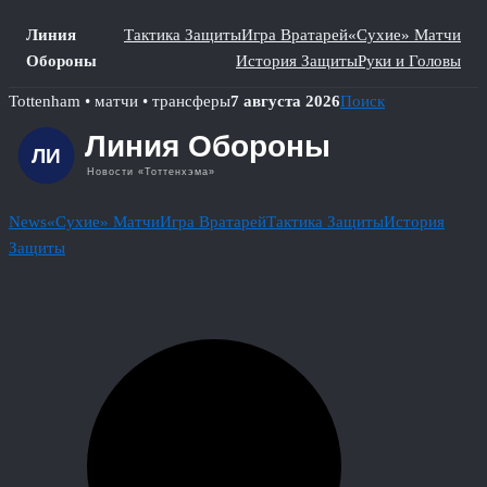
Линия
Тактика Защиты
Игра Вратарей
«Сухие» Матчи
Обороны
История Защиты
Руки и Головы
Skip
Tottenham • матчи • трансферы
7 августа 2026
Поиск
to
content
News
«Сухие» Матчи
Игра Вратарей
Тактика Защиты
История
Защиты