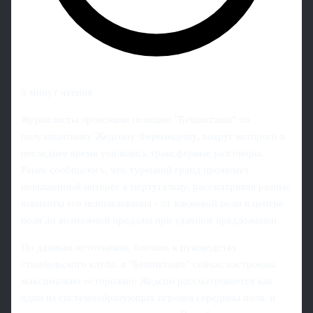
5 минут чтения
Журналисты прояснили позицию "Бешикташа" по
полузащитнику Жедсону Фернандешу, вокруг которого в
последнее время усилились трансферные разговоры.
Ранее сообщалось, что турецкий гранд проявляет
повышенный интерес к португальцу, рассматривая разные
варианты его использования - от ключевой роли в центре
поля до возможной продажи при удачном предложении.
По данным источников, близких к руководству
стамбульского клуба, в "Бешикташе" сейчас настроены
максимально осторожно: Жедсон рассматривается как
один из системообразующих игроков середины поля, и