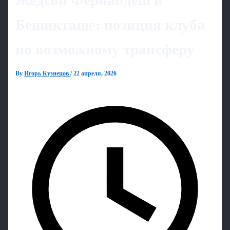
Жедсон Фернандеш в
Бешикташе: позиция клуба
по возможному трансферу
By
Игорь Кузнецов
/
22 апреля, 2026