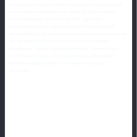
Владимира Федотова. Многие считают, что именно при
нем команда выглядела более цельной, а футболисты
лучше понимали свои роли на поле. Аргумент
сторонников такого варианта прост: если нынешний
проект буксует, логично вернуться к проверенной модели,
при которой результаты хотя бы соответствовали
ожиданиям. Однако подобное решение - это не только
спортивный вопрос, но и политический, связанный с
прежними конфликтами и особенностями ухода
Федотова.