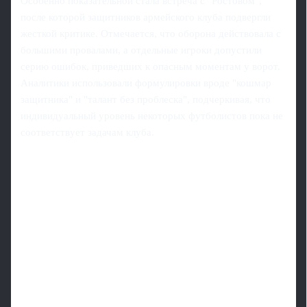
Особенно показательной стала встреча с "Ростовом",
после которой защитников армейского клуба подвергли
жесткой критике. Отмечается, что оборона действовала с
большими провалами, а отдельные игроки допустили
серию ошибок, приведших к опасным моментам у ворот.
Аналитики использовали формулировки вроде "кошмар
защитника" и "талант без проблеска", подчеркивая, что
индивидуальный уровень некоторых футболистов пока не
соответствует задачам клуба.