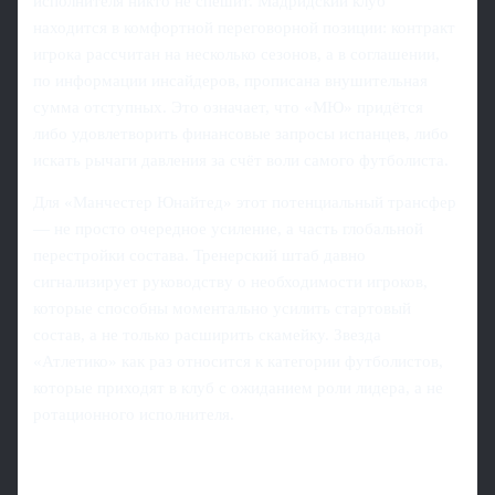
исполнителя никто не спешит. Мадридский клуб
находится в комфортной переговорной позиции: контракт
игрока рассчитан на несколько сезонов, а в соглашении,
по информации инсайдеров, прописана внушительная
сумма отступных. Это означает, что «МЮ» придётся
либо удовлетворить финансовые запросы испанцев, либо
искать рычаги давления за счёт воли самого футболиста.
Для «Манчестер Юнайтед» этот потенциальный трансфер
— не просто очередное усиление, а часть глобальной
перестройки состава. Тренерский штаб давно
сигнализирует руководству о необходимости игроков,
которые способны моментально усилить стартовый
состав, а не только расширить скамейку. Звезда
«Атлетико» как раз относится к категории футболистов,
которые приходят в клуб с ожиданием роли лидера, а не
ротационного исполнителя.