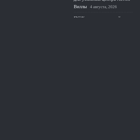
Виллы
4 августа, 2026
ПСЖ готовит крупный
трансфер вратаря: почему
парижане ищут нового
голкипера
3 августа, 2026
© 2026 Линия Обороны
Новости «Тоттенхэма»
«Сухие» Матчи
News
Игра Вратарей
История Защиты
Руки и Головы
Тактика Защиты