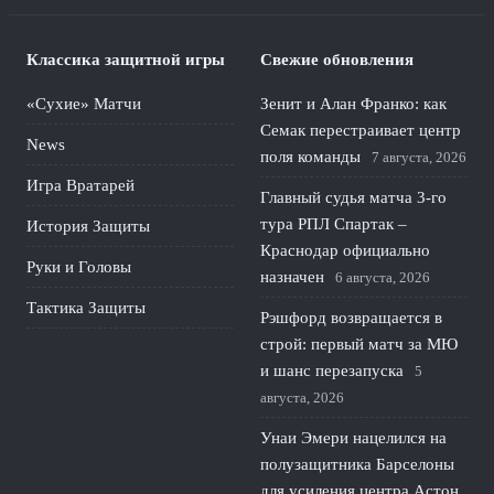
Классика защитной игры
Свежие обновления
«Сухие» Матчи
Зенит и Алан Франко: как
Семак перестраивает центр
News
поля команды
7 августа, 2026
Игра Вратарей
Главный судья матча 3-го
тура РПЛ Спартак –
История Защиты
Краснодар официально
Руки и Головы
назначен
6 августа, 2026
Тактика Защиты
Рэшфорд возвращается в
строй: первый матч за МЮ
и шанс перезапуска
5
августа, 2026
Унаи Эмери нацелился на
полузащитника Барселоны
для усиления центра Астон