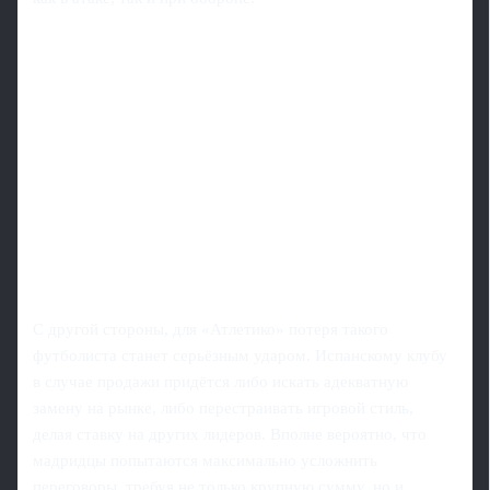
С другой стороны, для «Атлетико» потеря такого
футболиста станет серьёзным ударом. Испанскому клубу
в случае продажи придётся либо искать адекватную
замену на рынке, либо перестраивать игровой стиль,
делая ставку на других лидеров. Вполне вероятно, что
мадридцы попытаются максимально усложнить
переговоры, требуя не только крупную сумму, но и