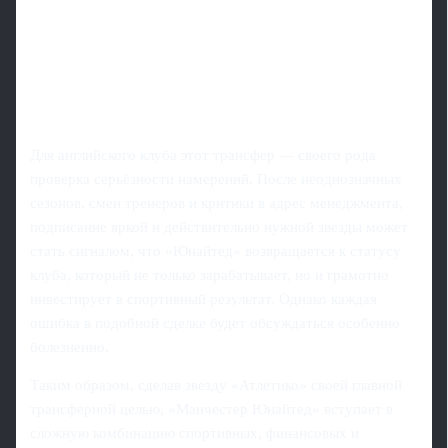
Для английского клуба этот трансфер — своего рода
проверка серьёзности намерений. После неоднозначных
сезонов, смен тренеров и критики в адрес менеджмента,
подписание яркой и действительно нужной звезды может
стать сигналом, что «Юнайтед» возвращается к статусу
клуба, который не только зарабатывает, но и грамотно
инвестирует в спортивный результат. Однако каждая
ошибка в подобной сделке будет обсуждаться особенно
болезненно.
Таким образом, сделав звезду «Атлетико» своей главной
трансферной целью, «Манчестер Юнайтед» вступает в
сложную комбинацию спортивных, финансовых и