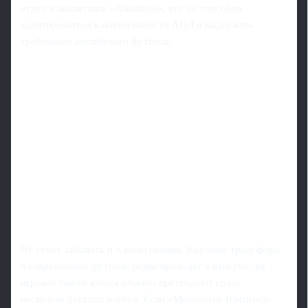
отдел и аналитиков «Юнайтед», что он способен
адаптироваться к интенсивности АПЛ и выдержать
требования английского футбола.
Не стоит забывать и о конкуренции. Крупные трансферы
в современном футболе редко проходят в вакууме: на
игроков такого класса обычно претендуют сразу
несколько богатых клубов. Если «Манчестер Юнайтед»