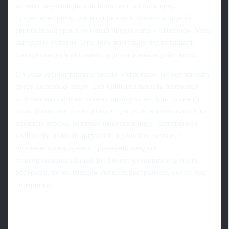
затянет переговоры или попытается сбить цену,
существует риск, что на горизонте появится другой
европейский грант, готовый предложить «Атлетико» более
выгодные условия. Это дополнительно подталкивает
манкунианцев к активным и решительным действиям.
С точки зрения тактики звезда «Атлетико» может закрыть
сразу несколько задач. Его универсальность позволяет
использовать его на разных позициях — будь то центр
поля, фланг или более атакующая роль, в зависимости от
профиля игрока, который имеется в виду. Для тренера
«МЮ» это важный аргумент: в длинном сезоне, с
плотным календарём и травмами, каждый
многофункциональный футболист становится ценным
ресурсом, позволяющим гибко перестраивать схему под
соперника.