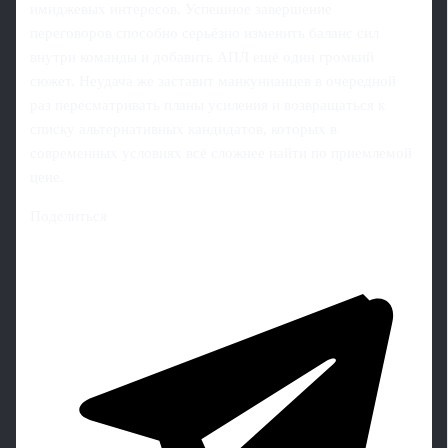
имиджевых интересов. Успешное завершение
переговоров способно серьёзно изменить баланс сил
внутри команды и добавить АПЛ ещё один громкий
сюжет. Неудача же заставит манкунианцев в очередной
раз пересматривать планы усиления и возвращаться к
списку альтернативных кандидатов, которых в
современных условиях всё сложнее найти по приемлемой
цене.
Поделиться