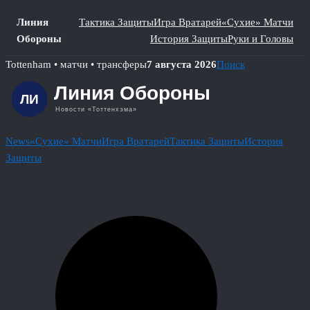
Линия
Тактика Защиты
Игра Вратарей
«Сухие» Матчи
Обороны
История Защиты
Руки и Головы
Skip
Tottenham • матчи • трансферы
7 августа 2026
Поиск
to
content
News
«Сухие» Матчи
Игра Вратарей
Тактика Защиты
История
Защиты