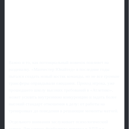
Важно и то, как потенциальный новичок повлияет на
раздевалку. «Манчестер Юнайтед» в последние годы
пытался создать новый костяк команды, но не все громкие
трансферы оправдывали ожидания. Приход игрока, уже
прошедшего школу высоких требований в «Атлетико»,
может усилить внутреннюю конкуренцию и задать более
высокий стандарт отношения к делу: от работы на
тренировках до поведения в решающие моменты матчей.
Отдельного внимания заслуживает психологический
аспект. Для самого футболиста переход в АПЛ и в