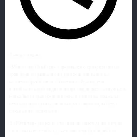
5 минут чтения
«Манчестер Юнайтед» определился с приоритетом на
трансферном рынке и сосредоточил внимание на
ключевом футболисте «Атлетико». Руководство
английского клуба видит в звезде мадридцев главную цель
ближайшего трансферного окна и готово выложить за
него крупную сумму, понимая, что переговоры будут
сложными и затяжными.
В «Юнайтед» уверены, что именно такого уровня игрок
им не хватает, чтобы сделать шаг вперёд в борьбе за