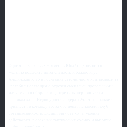
Одним из ключевых мотивов «Юнайтед» является
желание повысить интенсивность и баланс игры.
Английский клуб в последние сезоны часто критиковали за
нестабильность: яркие отрезки сменялись провальными
матчами, а в обороне и центре поля периодически
возникал хаос. Игрок уровня лидера «Атлетико» может
привнести в команду то, за что ценят испанский клуб:
организованность, дисциплину без мяча, умение
действовать в сложных тактических схемах и высокую
работоспособность.