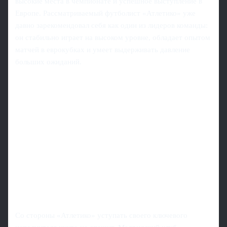
высокие места в чемпионате и успешное выступление в
Европе. Рассматриваемый футболист «Атлетико» уже
давно зарекомендовал себя как один из лидеров команды:
он стабильно играет на высоком уровне, обладает опытом
матчей в еврокубках и умеет выдерживать давление
больших ожиданий.
Со стороны «Атлетико» уступать своего ключевого