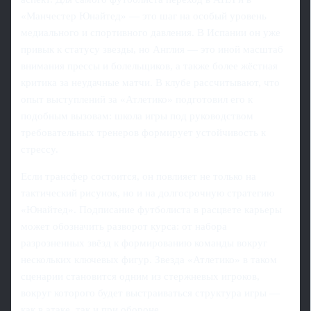
«Манчестер Юнайтед» — это шаг на особый уровень
медиального и спортивного давления. В Испании он уже
привык к статусу звезды, но Англия — это иной масштаб
внимания прессы и болельщиков, а также более жёстная
критика за неудачные матчи. В клубе рассчитывают, что
опыт выступлений за «Атлетико» подготовил его к
подобным вызовам: школа игры под руководством
требовательных тренеров формирует устойчивость к
стрессу.
Если трансфер состоится, он повлияет не только на
тактический рисунок, но и на долгосрочную стратегию
«Юнайтед». Подписание футболиста в расцвете карьеры
может обозначить разворот курса: от набора
разрозненных звёзд к формированию команды вокруг
нескольких ключевых фигур. Звезда «Атлетико» в таком
сценарии становится одним из стержневых игроков,
вокруг которого будет выстраиваться структура игры —
как в атаке, так и при обороне.