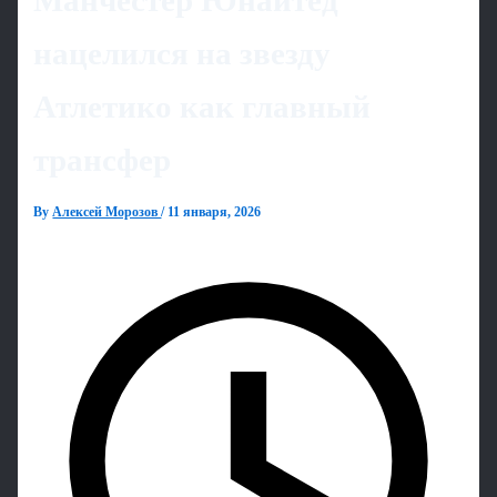
Манчестер Юнайтед
нацелился на звезду
Атлетико как главный
трансфер
By
Алексей Морозов
/
11 января, 2026