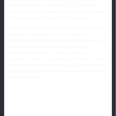
прописывая дополнительные бонусы за выступления
игрока в Англии, достижения команды и прочие условия,
чтобы компенсировать риск ослабления состава.
Нельзя исключать и сценарий, при котором «Атлетико»
попробует удержать футболиста, предложив ему
улучшенный контракт и повышенную роль в команде. Для
многих игроков важна не только зарплата, но и
спортивная перспектива: борьба за трофеи, место в
стартовом составе, доверие тренера. «Юнайтед» в этой
гонке предстоит убедить звезду мадридцев, что именно
на «Олд Траффорд» он сможет реализовать свои амбиции
максимально полно.