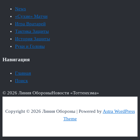
News
«Сухие» Матчи
Игра Вратарей
Тактика Защиты
История Защиты
Руки и Головы
Навигация
Главная
Поиск
© 2026 Линия Обороны
Новости «Тоттенхэма»
Copyright © 2026 Линия Обороны | Powered by
Astra WordPress
Theme