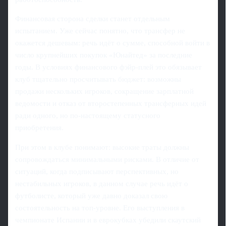
Финансовая сторона сделки станет отдельным
испытанием. Уже сейчас понятно, что трансфер не
окажется дешевым: речь идёт о сумме, способной войти в
число крупнейших покупок «Юнайтед» за последние
годы. В условиях финансового фэйр-плей это обязывает
клуб тщательно просчитывать бюджет: возможны
продажи нескольких игроков, сокращение зарплатной
ведомости и отказ от второстепенных трансферных идей
ради одного, но по-настоящему статусного
приобретения.
При этом в клубе понимают: высокие траты должны
сопровождаться минимальными рисками. В отличие от
ситуаций, когда подписывают перспективных, но
нестабильных игроков, в данном случае речь идёт о
футболисте, который уже давно доказал свою
состоятельность на топ-уровне. Его выступления в
чемпионате Испании и в еврокубках убедили скаутский