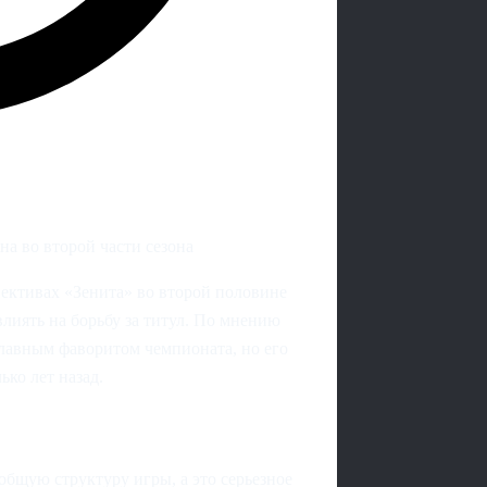
а во второй части сезона
ктивах «Зенита» во второй половине
лиять на борьбу за титул. По мнению
главным фаворитом чемпионата, но его
ко лет назад.
общую структуру игры, а это серьезное