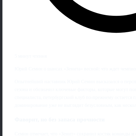
5 минут чтения
Юрий Семин о шансах «Зенита» весной: что ждет чемпион
Опытнейший наставник Юрий Семин высказался о перспе
сезона и обозначил ключевые факторы, которые могут пов
специалиста, петербургский клуб по-прежнему остается 
доминирование уже не выглядит безусловным, как несколь
Фаворит, но без запаса прочности
Семин отмечает, что «Зенит» сохранил костяк команды и 