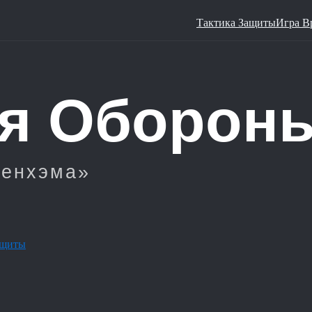
Тактика Защиты
Игра В
ащиты