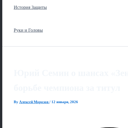
История Защиты
Руки и Головы
Юрий Семин о шансах «Зен
борьбе чемпиона за титул
By
Алексей Морозов
/
12 января, 2026