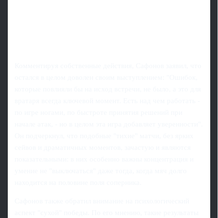
Комментируя собственные действия, Сафонов заявил, что
остался в целом доволен своим выступлением: "Ошибок,
которые повлияли бы на исход встречи, не было, а это для
вратаря всегда ключевой момент. Есть над чем работать -
по игре ногами, по быстроте принятия решений при
начале атак, - но в целом эта игра добавляет уверенности".
Он подчеркнул, что подобные "тихие" матчи, без ярких
сейвов и драматичных моментов, зачастую и являются
показательными: в них особенно важны концентрация и
умение не "выключаться" даже тогда, когда мяч долго
находится на половине поля соперника.
Сафонов также обратил внимание на психологический
аспект "сухой" победы. По его мнению, такие результаты