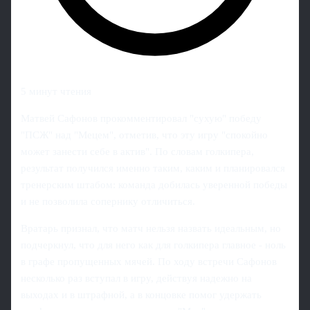
5 минут чтения
Матвей Сафонов прокомментировал "сухую" победу
"ПСЖ" над "Мецем", отметив, что эту игру "спокойно
может занести себе в актив". По словам голкипера,
результат получился именно таким, каким и планировался
тренерским штабом: команда добилась уверенной победы
и не позволила сопернику отличиться.
Вратарь признал, что матч нельзя назвать идеальным, но
подчеркнул, что для него как для голкипера главное - ноль
в графе пропущенных мячей. По ходу встречи Сафонов
несколько раз вступал в игру, действуя надежно на
выходах и в штрафной, а в концовке помог удержать