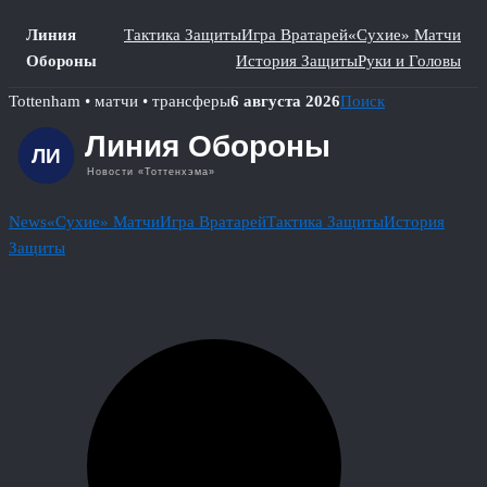
Линия
Тактика Защиты
Игра Вратарей
«Сухие» Матчи
Обороны
История Защиты
Руки и Головы
Skip
Tottenham • матчи • трансферы
6 августа 2026
Поиск
to
content
News
«Сухие» Матчи
Игра Вратарей
Тактика Защиты
История
Защиты