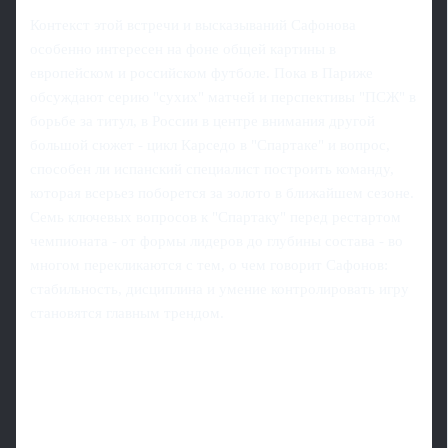
Контекст этой встречи и высказываний Сафонова
особенно интересен на фоне общей картины в
европейском и российском футболе. Пока в Париже
обсуждают серию "сухих" матчей и перспективы "ПСЖ" в
борьбе за титул, в России в центре внимания другой
большой сюжет - цикл Карседо в "Спартаке" и вопрос,
способен ли испанский специалист построить команду,
которая всерьез поборется за золото в ближайшем сезоне.
Семь ключевых вопросов к "Спартаку" перед рестартом
чемпионата - от формы лидеров до глубины состава - во
многом перекликаются с тем, о чем говорит Сафонов:
стабильность, дисциплина и умение контролировать игру
становятся главным трендом.