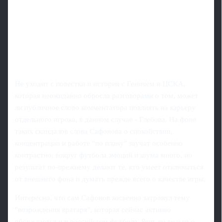
Не уходит с повестки и история с Геничем и ЦСКА,
которая неожиданно обросла разговорами о том, может
ли публичное слово комментатора повлиять на карьеру
отдельного игрока, в данном случае - Глебова. На фоне
таких скандалов слова Сафонова о спокойствии,
концентрации и работе "по плану" звучат особенно
контрастно: вокруг футбола эмоций и шума много, но
результат по‑прежнему делают те, кто умеет отключаться
от внешнего фона и думать прежде всего о качестве игры.
Интересно, что сам Сафонов косвенно затронул тему
"возрождения вратаря", которая сейчас активно
обсуждается и в российском футболе. Речь не только о