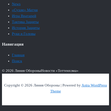
News
«Сухие» Матчи
Игра Вратарей
Тактика Защиты
История Защиты
Руки и Головы
Навигация
Главная
Поиск
© 2026 Линия Обороны
Новости «Тоттенхэма»
Copyright © 2026 Линия Обороны | Powered by
Astra WordPress
Theme