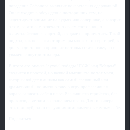
поведения Сафонова выглядит показательно сдержанной.
Он не уходит в обсуждение посторонних тем, не
акцентирует внимание на судьях или сопернике, а говорит
о том, за что сам отвечает: о своем состоянии, о
взаимодействии с защитой, о задаче не пропустить. Такой
подход, как показывают примеры многих топ-вратарей, в
долгую дистанцию приносит не только статистику, но и
уважение внутри команды.
В итоге его оценка "сухой" победы "ПСЖ" над "Мецем"
сводится к простой, но важной мысли: это не тот матч,
который войдет в анналы как самый зрелищный или
драматичный, но именно такую игру профессионал
вправе записать себе в плюс. Без лишнего геройства, без
провалов, с четким выполнением плана. Для голкипера
это, пожалуй, один из лучших комплиментов самому себе.
Поделиться