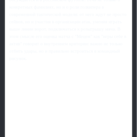
конкретных фамилиях, но и о роли голкипера в
современной тактической модели: от него ждут не просто
сейвов, но и участия в организации атак, умения играть
выше линии ворот, подключаться к розыгрышу мяча. В
этом смысле его оценка матча с "Мецем" как "игры себе в
актив" говорит о внутреннем критерии: важно не только
отбить удары, но и правильно встроиться в командный
рисунок.