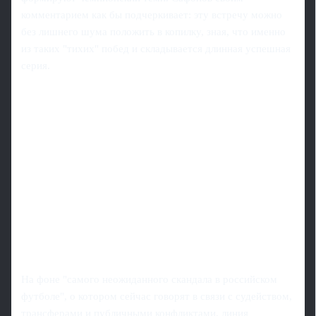
комментарием как бы подчеркивает: эту встречу можно
без лишнего шума положить в копилку, зная, что именно
из таких "тихих" побед и складывается длинная успешная
серия.
На фоне "самого неожиданного скандала в российском
футболе", о котором сейчас говорят в связи с судейством,
трансферами и публичными конфликтами, линия