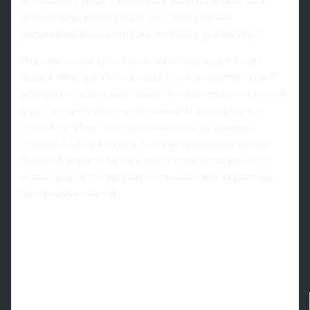
без лишней суеты. В некоторых эпизодах можно было
действовать смелее в атаке, но с точки зрения
дисциплины и концентрации это была взрослая игра".
Отдельно голкипер остановился на взаимодействии с
линией обороны. Он подчеркнул, что во многом "сухой"
результат - заслуга защитников, которые грамотно читали
игру, своевременно подстраховывали друг друга и не
позволяли "Мецу" регулярно выходить на ударные
позиции. Сафонов отметил, что коммуникация внутри
линии обороны от матча к матчу становится все более
отлаженной, и это напрямую отражается на статистике
пропущенных мячей.