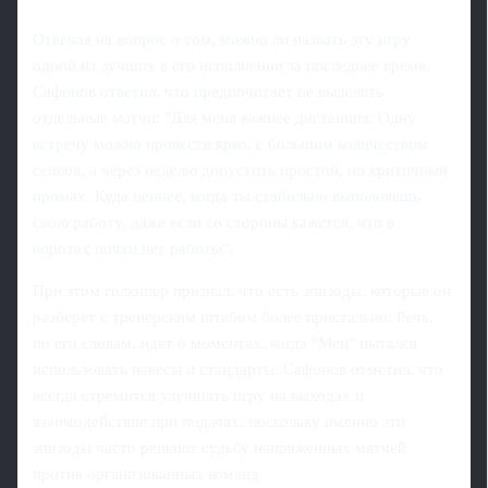
Отвечая на вопрос о том, можно ли назвать эту игру
одной из лучших в его исполнении за последнее время,
Сафонов ответил, что предпочитает не выделять
отдельные матчи: "Для меня важнее дистанция. Одну
встречу можно провести ярко, с большим количеством
сейвов, а через неделю допустить простой, но критичный
промах. Куда ценнее, когда ты стабильно выполняешь
свою работу, даже если со стороны кажется, что в
воротах почти нет работы".
При этом голкипер признал, что есть эпизоды, которые он
разберет с тренерским штабом более пристально. Речь,
по его словам, идет о моментах, когда "Мец" пытался
использовать навесы и стандарты. Сафонов отметил, что
всегда стремится улучшать игру на выходах и
взаимодействие при подачах, поскольку именно эти
эпизоды часто решают судьбу напряженных матчей
против организованных команд.