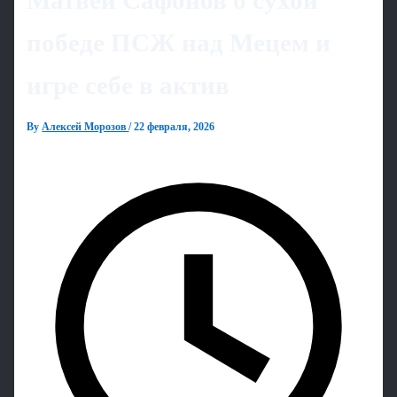
Матвей Сафонов о сухой
победе ПСЖ над Мецем и
игре себе в актив
By
Алексей Морозов
/
22 февраля, 2026