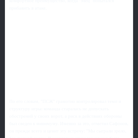
комфортное преимущество, когда "Мец" попытался
прибавить в атаке.
По его словам, "ПСЖ" грамотно контролировал темп и
структуру игры: команда старалась не допускать
обострений у своих ворот, а риск в действиях обороны
был сведен к минимуму. Именно за это, отметил Сафонов,
он прежде всего и ценит эту встречу: "Мы сыграли зрело,