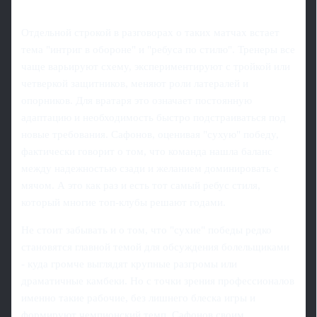
Отдельной строкой в разговорах о таких матчах встает
тема "интриг в обороне" и "ребуса по стилю". Тренеры все
чаще варьируют схему, экспериментируют с тройкой или
четверкой защитников, меняют роли латералей и
опорников. Для вратаря это означает постоянную
адаптацию и необходимость быстро подстраиваться под
новые требования. Сафонов, оценивая "сухую" победу,
фактически говорит о том, что команда нашла баланс
между надежностью сзади и желанием доминировать с
мячом. А это как раз и есть тот самый ребус стиля,
который многие топ-клубы решают годами.
Не стоит забывать и о том, что "сухие" победы редко
становятся главной темой для обсуждения болельщиками
- куда громче выглядят крупные разгромы или
драматичные камбеки. Но с точки зрения профессионалов
именно такие рабочие, без лишнего блеска игры и
формируют чемпионский темп. Сафонов своим