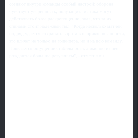
создают внутри команды особый настрой: оборона
чувствует уверенность, полузащита и атака могут
действовать более раскрепощенно, зная, что за их
спинами стоит надежный тыл. "Когда несколько матчей
подряд удается сохранять ворота в неприкосновенности,
это влияет не только на голкипера, но и на всю команду.
Появляется ощущение стабильности, а именно из нее
рождаются большие результаты", - отметил он.