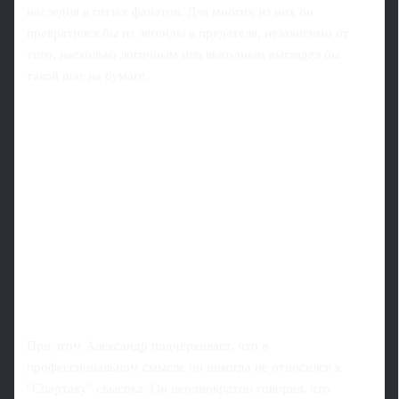
наследия в глазах фанатов. Для многих из них он
превратился бы из легенды в предателя, независимо от
того, насколько логичным или выгодным выглядел бы
такой шаг на бумаге.
При этом Александр подчёркивает, что в
профессиональном смысле он никогда не относился к
"Спартаку" свысока. Он неоднократно говорил, что