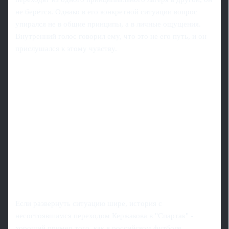
не берётся. Однако в его конкретной ситуации вопрос
упирался не в общие принципы, а в личные ощущения.
Внутренний голос говорил ему, что это не его путь, и он
прислушался к этому чувству.
Если развернуть ситуацию шире, история с
несостоявшимся переходом Кержакова в "Спартак" -
хороший пример того, как в российском футболе