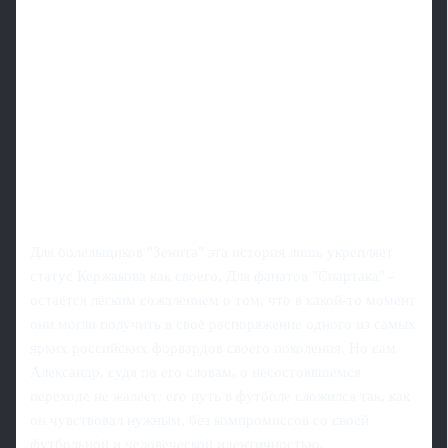
Для болельщиков "Зенита" эта история лишь укрепляет
статус Кержакова как своего. Для фанатов "Спартака" -
остаётся лёгким сожалением о том, что в какой-то момент
они могли получить в своё распоряжение одного из самых
ярких российских форвардов своего поколения. Но сам
Александр, судя по его словам, о несостоявшемся
переходе не жалеет: его путь в футболе сложился так, как
он чувствовал нужным, без компромиссов со своей
футбольной и человеческой идентичностью.