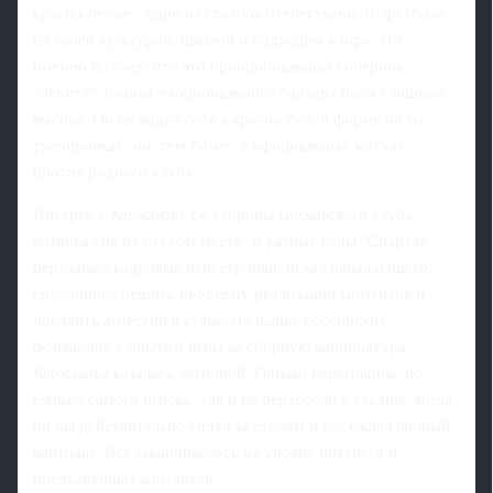
красно-белые - один из столпов отечественного футбола
со своей культурой, школой и подходом к игре. Но
именно потому, что это принципиальный соперник
"Зенита", планка эмоционального барьера была слишком
высока. Он не видел себя в красно-белой форме ни на
тренировках, ни, тем более, в официальных матчах
против родного клуба.
Интерес к Кержакову со стороны московского клуба
возникал не на пустом месте. В разные годы "Спартак"
переживал кадровые перестройки, искал нападающего,
способного решить проблему реализации моментов и
добавить агрессии в атаке. На рынке российских
форвардов с опытом игры за сборную кандидатура
Кержакова казалась логичной. Однако переговоры, по
словам самого игрока, так и не переросли в стадию, когда
он бы действительно сидел за столом и обсуждал личный
контракт. Всё заканчивалось на уровне интереса и
предварённых контактов.