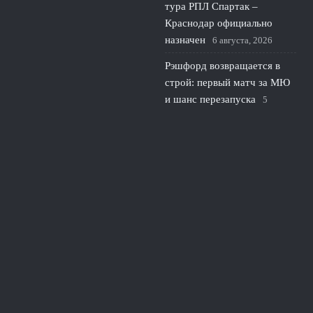
тура РПЛ Спартак –
Краснодар официально
назначен
6 августа, 2026
Рэшфорд возвращается в
строй: первый матч за МЮ
и шанс перезапуска
5
августа, 2026
Унаи Эмери нацелился на
полузащитника Барселоны
для усиления центра Астон
Виллы
4 августа, 2026
© 2026 Линия Обороны
Новости «Тоттенхэма»
«Сухие» Матчи