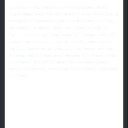
Среди факторов, повлиявших на его решение, был и
спортивный проект "Зенита". Клуб из Санкт-Петербурга в
те годы последовательно строил амбициозную команду,
приглашая сильных тренеров и иностранных игроков,
борясь за титулы и регулярно выступая в еврокубках. Для
нападающего это означало стабильный уровень задач:
борьба за чемпионство, участие в Лиге чемпионов или
Лиге Европы, постоянное пребывание в фокусе внимания
всей страны. В таких условиях уходить к конкуренту,
пусть и статусному, казалось не шагом вперёд, а спорным
манёвром.