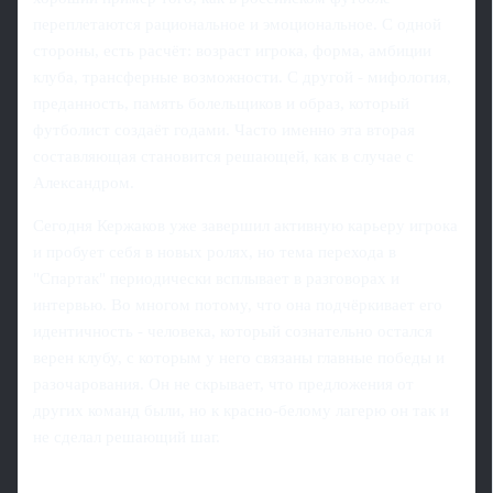
переплетаются рациональное и эмоциональное. С одной
стороны, есть расчёт: возраст игрока, форма, амбиции
клуба, трансферные возможности. С другой - мифология,
преданность, память болельщиков и образ, который
футболист создаёт годами. Часто именно эта вторая
составляющая становится решающей, как в случае с
Александром.
Сегодня Кержаков уже завершил активную карьеру игрока
и пробует себя в новых ролях, но тема перехода в
"Спартак" периодически всплывает в разговорах и
интервью. Во многом потому, что она подчёркивает его
идентичность - человека, который сознательно остался
верен клубу, с которым у него связаны главные победы и
разочарования. Он не скрывает, что предложения от
других команд были, но к красно-белому лагерю он так и
не сделал решающий шаг.