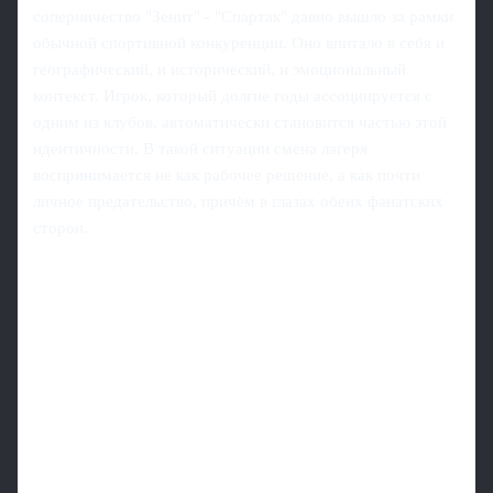
соперничество "Зенит" - "Спартак" давно вышло за рамки
обычной спортивной конкуренции. Оно впитало в себя и
географический, и исторический, и эмоциональный
контекст. Игрок, который долгие годы ассоциируется с
одним из клубов, автоматически становится частью этой
идентичности. В такой ситуации смена лагеря
воспринимается не как рабочее решение, а как почти
личное предательство, причём в глазах обеих фанатских
сторон.