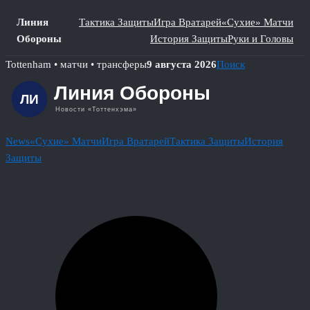
Линия
Тактика Защиты
Игра Вратарей
«Сухие» Матчи
Обороны
История Защиты
Руки и Головы
Skip
Tottenham • матчи • трансферы
9 августа 2026
Поиск
to
content
News
«Сухие» Матчи
Игра Вратарей
Тактика Защиты
История
Защиты