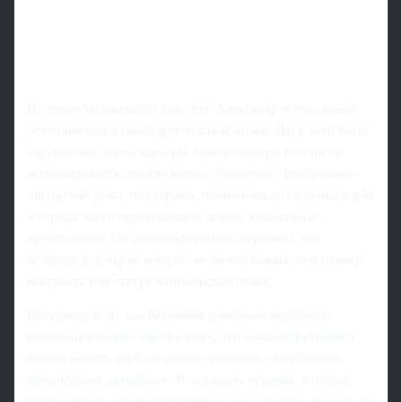
Не стоит забывать и о том, что Александр всегда ценил
устойчивость в своей футбольной жизни. Да, у него были
зарубежные этапы карьеры, однако внутри России он
ассоциировался прежде всего с "Зенитом". Внутреннее
ощущение дома, поддержки, понимания со стороны клуба
и города часто перевешивало любые заманчивые
предложения. Он неоднократно подчёркивал, что
комфорт и доверие вокруг - не менее важны, чем размер
контракта или статус чемпионской гонки.
Интересно и то, как Кержаков оценивает подобные
переходы в целом. Он признает, что каждый футболист
вправе менять клуб по своим причинам: спортивным,
финансовым, семейным. И осуждать игроков, которые
переходят из одного принципиального лагеря в другой, он