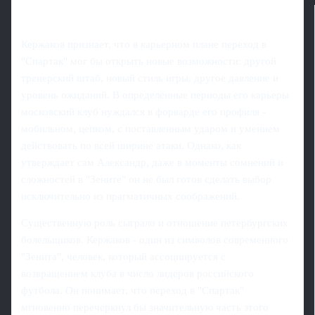
Кержаков признает, что в карьерном плане переход в
"Спартак" мог бы открыть новые возможности: другой
тренерский штаб, новый стиль игры, другое давление и
уровень ожиданий. В определённые периоды его карьеры
московский клуб нуждался в форварде его профиля -
мобильном, цепком, с поставленным ударом и умением
действовать по всей ширине атаки. Однако, как
утверждает сам Александр, даже в моменты сомнений и
сложностей в "Зените" он не был готов сделать выбор
исключительно из прагматичных соображений.
Существенную роль сыграло и отношение петербургских
болельщиков. Кержаков - один из символов современного
"Зенита", человек, который ассоциируется с
возвращением клуба в число лидеров российского
футбола. Он понимает, что переход в "Спартак"
мгновенно перечеркнул бы значительную часть этого