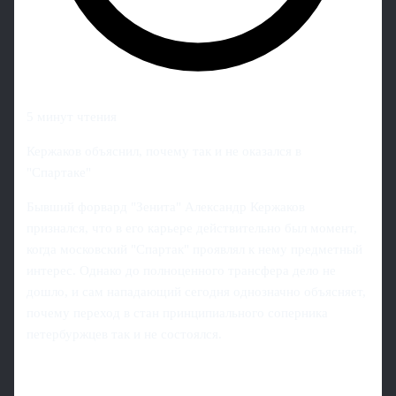
5 минут чтения
Кержаков объяснил, почему так и не оказался в
"Спартаке"
Бывший форвард "Зенита" Александр Кержаков
признался, что в его карьере действительно был момент,
когда московский "Спартак" проявлял к нему предметный
интерес. Однако до полноценного трансфера дело не
дошло, и сам нападающий сегодня однозначно объясняет,
почему переход в стан принципиального соперника
петербуржцев так и не состоялся.