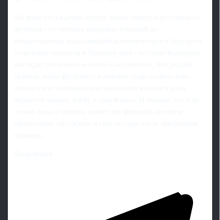
На фоне обсуждений других ярких сюжетов российского
футбола - от громких кадровых решений до
неоднозначных высказываний комментаторов и будущего
отдельных проектов в Премьер-лиге - история Кержакова
выглядит спокойной и почти классической. Это редкий
пример, когда футболист в пиковые годы сознательно
отказался от потенциально выгодного варианта ради
верности одному клубу и одной идее. И именно это, а не
только голы и трофеи, делает его фигурой, которую
продолжают обсуждать и спустя годы после завершения
карьеры.
Поделиться