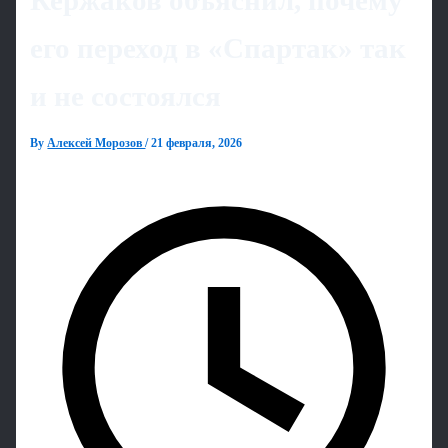
Кержаков объяснил, почему
его переход в «Спартак» так
и не состоялся
By
Алексей Морозов
/
21 февраля, 2026