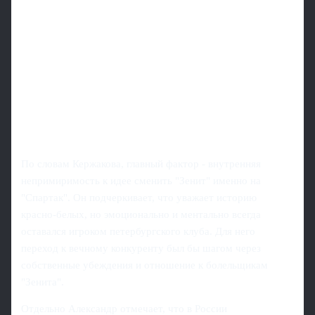
По словам Кержакова, главный фактор - внутренняя
непримиримость к идее сменить "Зенит" именно на
"Спартак". Он подчеркивает, что уважает историю
красно-белых, но эмоционально и ментально всегда
оставался игроком петербургского клуба. Для него
переход к вечному конкуренту был бы шагом через
собственные убеждения и отношение к болельщикам
"Зенита".
Отдельно Александр отмечает, что в России