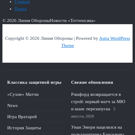
Главная
Поиск
© 2026 Линия Обороны
Новости «Тоттенхэма»
Copyright © 2026 Линия Обороны | Powered by
Astra WordPress
Theme
Классика защитной игры
Свежие обновления
«Сухие» Матчи
Рэшфорд возвращается в
строй: первый матч за МЮ
News
и шанс перезапуска
5
августа, 2026
Игра Вратарей
Унаи Эмери нацелился на
История Защиты
полузащитника Барселоны