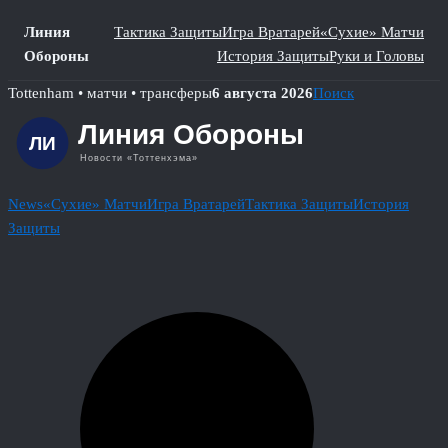
Линия
Тактика Защиты
Игра Вратарей
«Сухие» Матчи
Обороны
История Защиты
Руки и Головы
Skip
Tottenham • матчи • трансферы
6 августа 2026
Поиск
to
content
News
«Сухие» Матчи
Игра Вратарей
Тактика Защиты
История
Защиты