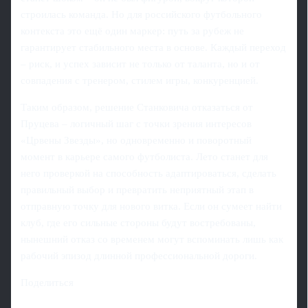
строилась команда. Но для российского футбольного
контекста это ещё один маркер: путь за рубеж не
гарантирует стабильного места в основе. Каждый переход
– риск, и успех зависит не только от таланта, но и от
совпадения с тренером, стилем игры, конкуренцией.
Таким образом, решение Станковича отказаться от
Пруцева – логичный шаг с точки зрения интересов
«Црвены Звезды», но одновременно и поворотный
момент в карьере самого футболиста. Лето станет для
него проверкой на способность адаптироваться, сделать
правильный выбор и превратить неприятный этап в
отправную точку для нового витка. Если он сумеет найти
клуб, где его сильные стороны будут востребованы,
нынешний отказ со временем могут вспоминать лишь как
рабочий эпизод длинной профессиональной дороги.
Поделиться