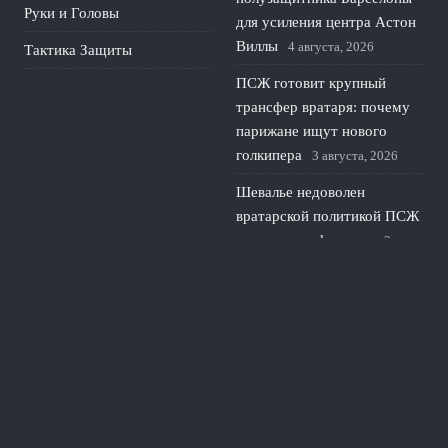
Руки и Головы
для усиления центра Астон
Виллы
4 августа, 2026
Тактика Защиты
ПСЖ готовит крупный
трансфер вратаря: почему
парижане ищут нового
голкипера
3 августа, 2026
Шевалье недоволен
вратарской политикой ПСЖ
и грозит конфликтом
2
августа, 2026
ЦСКА – Крылья Советов:
разбор матча второго тура
РПЛ в Москве
1 августа,
2026
© 2026 Линия Обороны
Новости «Тоттенхэма»