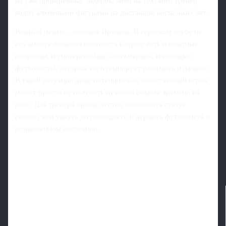
на уже проверенных лидеров, либо на тех, кого тренер
видит ключевыми фигурами на дистанции нескольких лет.
Важный нюанс – позиция Пруцева. В сербском клубе на
его амплуа большая плотность кадров: есть и опытные
опорники, и универсальные «восьмёрки», и молодые
футболисты, которых клуб планирует развивать и дальше.
В такой ситуации даже потенциально качественный игрок
может просто не получить нужного объёма времени на
поле. Для тренера проще честно обозначить статус
сейчас, чем тянуть до последнего и держать футболиста в
подвешенном состоянии.