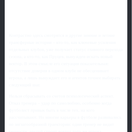
Контрастно здесь смотрятся и другие зимние и летние
трансферные истории – кто-то, как ключевые усиления
отдельных клубов, уже получает статус главного перехода
сезона, а кто-то, как Пруцев, вынужден искать новый
вектор. В этом смысле его ситуация показательная:
отсутствие доверия в одном клубе не обесценивает
игрока, а лишь вынуждает его и агентов точнее выбирать
следующий шаг.
Нельзя сбрасывать со счетов психологический аспект.
Отказ тренера – удар по самолюбию, особенно когда
футболист привык быть в числе тех, на кого
рассчитывают. Но многие карьеры в футболе развивались
по зигзагообразной траектории: один тренер не видит
ценности, другой строит вокруг того же игрока