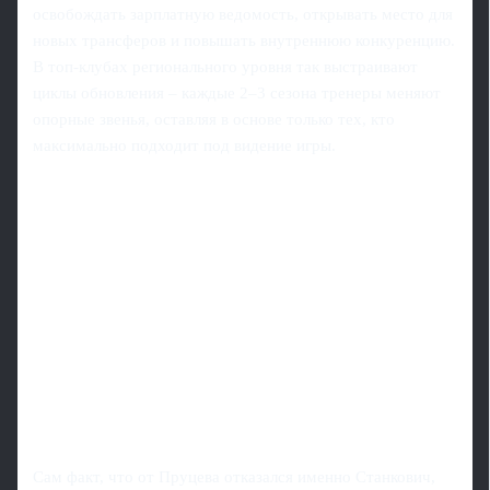
освобождать зарплатную ведомость, открывать место для
новых трансферов и повышать внутреннюю конкуренцию.
В топ-клубах регионального уровня так выстраивают
циклы обновления – каждые 2–3 сезона тренеры меняют
опорные звенья, оставляя в основе только тех, кто
максимально подходит под видение игры.
Сам факт, что от Пруцева отказался именно Станкович,