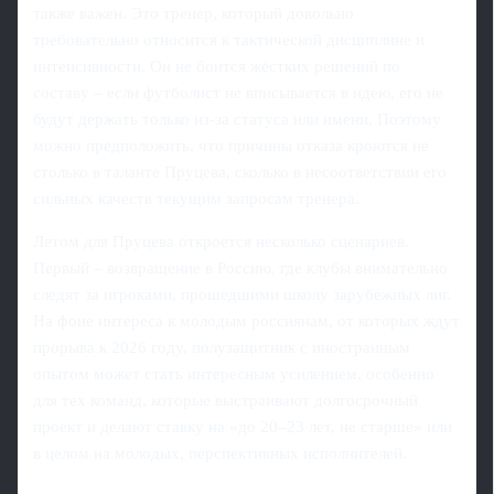
также важен. Это тренер, который довольно
требовательно относится к тактической дисциплине и
интенсивности. Он не боится жёстких решений по
составу – если футболист не вписывается в идею, его не
будут держать только из-за статуса или имени. Поэтому
можно предположить, что причины отказа кроются не
столько в таланте Пруцева, сколько в несоответствии его
сильных качеств текущим запросам тренера.
Летом для Пруцева откроется несколько сценариев.
Первый – возвращение в Россию, где клубы внимательно
следят за игроками, прошедшими школу зарубежных лиг.
На фоне интереса к молодым россиянам, от которых ждут
прорыва к 2026 году, полузащитник с иностранным
опытом может стать интересным усилением, особенно
для тех команд, которые выстраивают долгосрочный
проект и делают ставку на «до 20–23 лет, не старше» или
в целом на молодых, перспективных исполнителей.