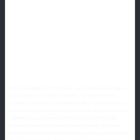
Отказ Станковича от Пруцева – не эмоциональный шаг, а
выверенное спортивное решение. Тренерский штаб
оценил текущий состав, конкуренцию в середине поля и
пришёл к выводу, что в игровой модели, которую строит
«Црвена Звезда», места для Пруцева не остаётся. В
условиях, когда клуб борется за внутренние трофеи и
старается закрепиться в еврокубках, ставка делается либо