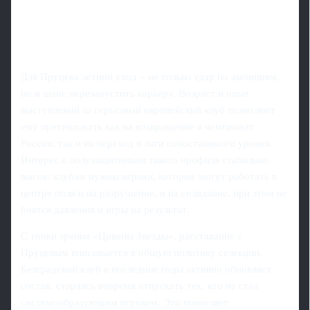
Для Пруцева летний уход – не только удар по амбициям,
но и шанс перезапустить карьеру. Возраст и опыт
выступлений за серьёзный европейский клуб позволяют
ему претендовать как на возвращение в чемпионат
России, так и на переход в лиги сопоставимого уровня.
Интерес к полузащитникам такого профиля стабильно
высок: клубам нужны игроки, которые могут работать в
центре поля и на разрушение, и на созидание, при этом не
боятся давления и игры на результат.
С точки зрения «Црвены Звезды», расставание с
Пруцевым вписывается в общую политику селекции.
Белградский клуб в последние годы активно обновляет
состав, стараясь вовремя отпускать тех, кто не стал
системообразующим игроком. Это позволяет