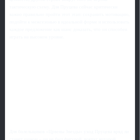
тактическую схему. Для Пруцева сейчас критически
важно правильно пройти этот этап: сохранить мотивацию,
подойти к межсезонью в идеальной форме и использовать
каждое предложение как шанс доказать, что он способен
играть на высоком уровне.
Для болельщиков «Црвены Звезды» уход Пруцева вряд ли
станет шоком – он не был фигурой, вокруг которой