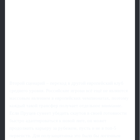
Второй сценарий – переход в другой европейский клуб
среднего уровня. Российские игроки всё ещё не являются
массовым явлением в европейских чемпионатах, поэтому
каждый такой трансфер получает отдельное внимание.
Если Пруцев сумеет убедить скаутов в своей готовности
быстро адаптироваться к новой лиге, он может
продолжить карьеру за рубежом, пусть и не в топ-5
первенств. Для полузащитника это было бы логичным