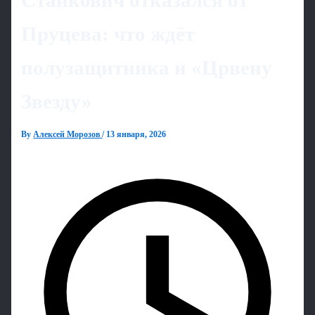
Станкович отказался от
Пруцева: что ждёт
полузащитника и «Црвену
Звезду»
By
Алексей Морозов
/
13 января, 2026