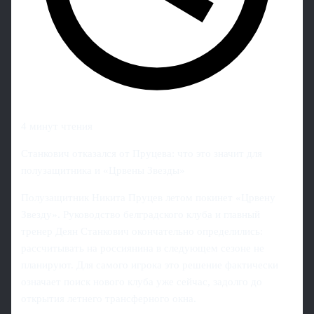
4 минут чтения
Станкович отказался от Пруцева: что это значит для
полузащитника и «Црвены Звезды»
Полузащитник Никита Пруцев летом покинет «Црвену
Звезду». Руководство белградского клуба и главный
тренер Деян Станкович окончательно определились:
рассчитывать на россиянина в следующем сезоне не
планируют. Для самого игрока это решение фактически
означает поиск нового клуба уже сейчас, задолго до
открытия летнего трансферного окна.