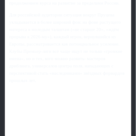
продолжением курса на развитие за пределами России.
Для российской аудитории ситуация вокруг Пруцева
укладывается в более широкий фон: на фоне растущего
интереса к молодым талантам («не старше 20», «ждём
прорыва к 2026-му»), каждый игрок, вернувшийся из
Европы, рассматривается как потенциальное усиление.
Клубы Премьер-лиги всё чаще ищут не только «громкие
имена», но и тех, кого можно развить: мастеров
дриблинга, универсалов центра поля, нападающих с
перспективой стать «наследниками» звёздных форвардов
прошлых лет.