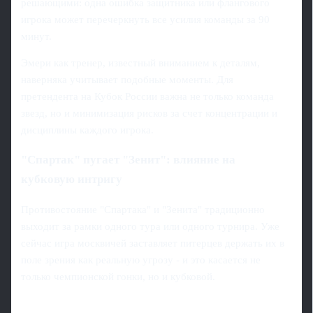
решающими: одна ошибка защитника или флангового
игрока может перечеркнуть все усилия команды за 90
минут.
Эмери как тренер, известный вниманием к деталям,
наверняка учитывает подобные моменты. Для
претендента на Кубок России важна не только команда
звезд, но и минимизация рисков за счет концентрации и
дисциплины каждого игрока.
"Спартак" пугает "Зенит": влияние на
кубковую интригу
Противостояние "Спартака" и "Зенита" традиционно
выходит за рамки одного тура или одного турнира. Уже
сейчас игра москвичей заставляет питерцев держать их в
поле зрения как реальную угрозу - и это касается не
только чемпионской гонки, но и кубковой.