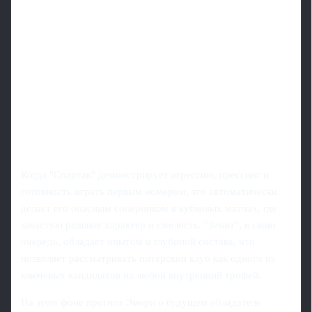
Когда "Спартак" демонстрирует агрессию, прессинг и
готовность играть первым номером, это автоматически
делает его опасным соперником в кубковых матчах, где
зачастую решают характер и смелость. "Зенит", в свою
очередь, обладает опытом и глубиной состава, что
позволяет рассматривать питерский клуб как одного из
ключевых кандидатов на любой внутренний трофей.
На этом фоне прогноз Эмери о будущем обладателе