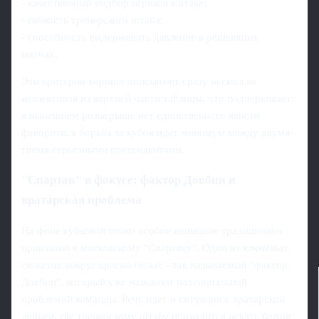
- качественный подбор игроков в атаке;
- гибкость тренерского штаба;
- способность выдерживать давление в решающих
матчах.
Эти критерии хорошо описывают сразу несколько
коллективов из верхней части таблицы, что подчеркивает:
в нынешнем розыгрыше нет единственного явного
фаворита, а борьба за кубок идет минимум между двумя-
тремя серьезными претендентами.
"Спартак" в фокусе: фактор Довбни и
вратарская проблема
На фоне кубковой гонки особое внимание традиционно
приковано к московскому "Спартаку". Один из ключевых
сюжетов вокруг красно-белых - так называемый "фактор
Довбни", который уже называют потенциальной
проблемой команды. Речь идет о ситуации с вратарской
линией, где тренерскому штабу приходится искать баланс