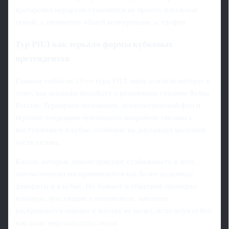
вратарской иерархии становится не просто локальной
темой, а элементом общей конкуренции за трофеи.
Тур РПЛ как зеркало формы кубковых
претендентов
Главные события 23-го тура РПЛ лишь усилили интерес к
тому, как команды подойдут к решающим стадиям Кубка
России. Турнирное положение, психологический фон и
игровые тенденции чемпионата напрямую связаны с
выступлением в кубке, особенно на дистанции весенней
части сезона.
Клубы, которые демонстрируют стабильность в лиге,
автоматически воспринимаются как более надежные
фавориты и в кубке. Но бывают и обратные примеры:
команды, буксующие в чемпионате, внезапно
раскрываются именно в матчах на вылет, используя кубок
как шанс перезапустить сезон.