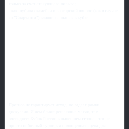
только за счет атакующего порыва;
- как глубина скамейки и вратарский вопрос (как в случае
со "Спартаком") влияют на шансы в кубке.
Прогноз не гарантирует исход, но задает рамки
дискуссии. И чем ближе решающие матчи, тем
очевиднее: Кубок России в нынешнем сезоне - это не
просто побочный турнир, а полноценная сцена для