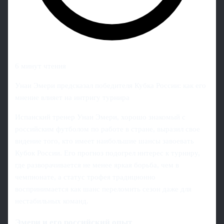
6 минут чтения
Унаи Эмери предсказал победителя Кубка России: как его
мнение влияет на интригу турнира
Испанский тренер Унаи Эмери, хорошо знакомый с
российским футболом по работе в стране, выразил свое
видение того, кто имеет наибольшие шансы завоевать
Кубок России. Его прогноз подогрел интерес к турниру,
где разворачивается не менее яркая борьба, чем в
чемпионате, а статус трофея традиционно
воспринимается как шанс переломить сезон даже для
нестабильных команд.
Эмери и его российский опыт