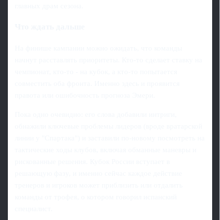
главных драм сезона.
Что ждать дальше
На финише кампании можно ожидать, что команды
начнут расставлять приоритеты. Кто-то сделает ставку на
чемпионат, кто-то - на кубок, а кто-то попытается
совместить оба фронта. Именно здесь и проявится
правота или ошибочность прогноза Эмери.
Пока одно очевидно: его слова добавили интриги,
обнажили ключевые проблемы лидеров (вроде вратарской
линии у "Спартака") и заставили по-новому посмотреть на
тактические ходы клубов, включая обманные маневры и
рискованные решения. Кубок России вступает в
решающую фазу, и именно сейчас каждое действие
тренеров и игроков может приблизить или отдалить
команды от трофея, о котором говорил испанский
специалист.