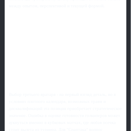
между опытом, перспективой и текущей формой.
Выбор третьего вратаря - на первый взгляд деталь, но в
условиях плотного календаря, возможных травм и
дисквалификаций эта позиция приобретает стратегическое
значение. Ошибка в оценке готовности голкиперов может
аукнуться именно в кубковых матчах, где любая осечка
стоит вылета из турнира. Для "Спартака" вопрос