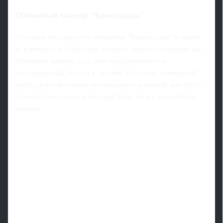
Обманный маневр "Краснодара"
Отдельно обсуждается поведение "Краснодара" в одном
из ключевых матчей тура, которое многие расценили как
обманный маневр. Под этим подразумевается
нестандартный подход к тактике и составу: тренерский
штаб сделал несколько неожиданных решений, как будто
готовился не только к текущей игре, но и к дальнейшим
задачам.