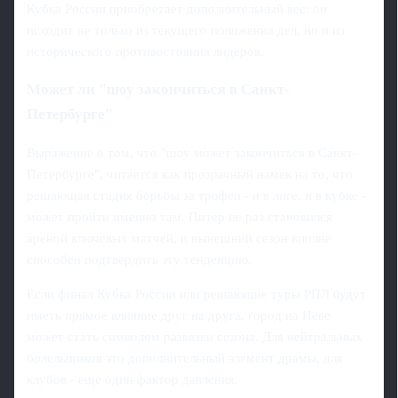
Кубка России приобретает дополнительный вес: он
исходит не только из текущего положения дел, но и из
исторического противостояния лидеров.
Может ли "шоу закончиться в Санкт-
Петербурге"
Выражение о том, что "шоу может закончиться в Санкт-
Петербурге", читается как прозрачный намек на то, что
решающая стадия борьбы за трофеи - и в лиге, и в кубке -
может пройти именно там. Питер не раз становился
ареной ключевых матчей, и нынешний сезон вполне
способен подтвердить эту тенденцию.
Если финал Кубка России или решающие туры РПЛ будут
иметь прямое влияние друг на друга, город на Неве
может стать символом развязки сезона. Для нейтральных
болельщиков это дополнительный элемент драмы, для
клубов - еще один фактор давления.