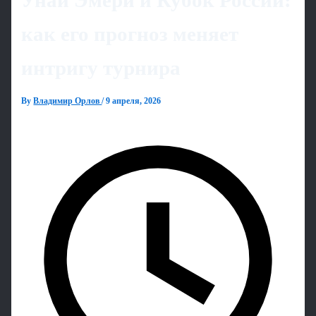
Унаи Эмери и Кубок России:
как его прогноз меняет
интригу турнира
By
Владимир Орлов
/
9 апреля, 2026