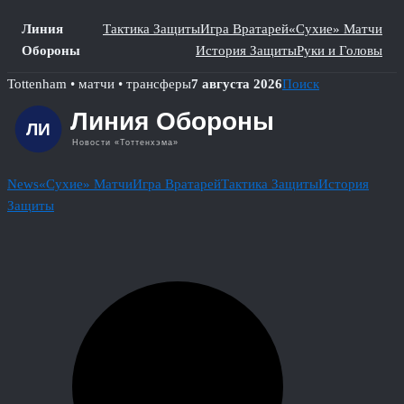
Линия
Тактика Защиты
Игра Вратарей
«Сухие» Матчи
Обороны
История Защиты
Руки и Головы
Skip
Tottenham • матчи • трансферы
7 августа 2026
Поиск
to
content
News
«Сухие» Матчи
Игра Вратарей
Тактика Защиты
История
Защиты