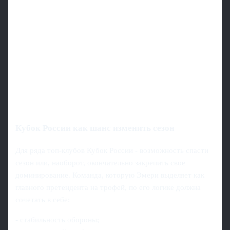
Кубок России как шанс изменить сезон
Для ряда топ-клубов Кубок России - возможность спасти
сезон или, наоборот, окончательно закрепить свое
доминирование. Команда, которую Эмери выделяет как
главного претендента на трофей, по его логике должна
сочетать в себе:
- стабильность обороны;