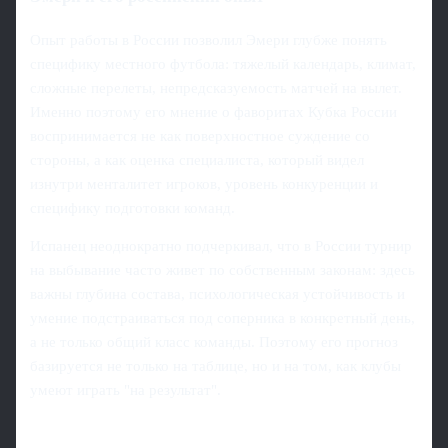
Опыт работы в России позволил Эмери глубже понять
специфику местного футбола: тяжелый календарь, климат,
сложные перелеты, непредсказуемость матчей на вылет.
Именно поэтому его мнение о фаворитах Кубка России
воспринимается не как поверхностное суждение со
стороны, а как оценка специалиста, который видел
изнутри менталитет игроков, уровень конкуренции и
специфику подготовки команд.
Испанец неоднократно подчеркивал, что в России турнир
на выбывание часто живет по собственным законам: здесь
важны глубина состава, психологическая устойчивость и
умение подстраиваться под соперника в конкретный день,
а не только общий класс команды. Поэтому его прогноз
базируется не только на таблице, но и на том, как клубы
умеют играть "на результат".