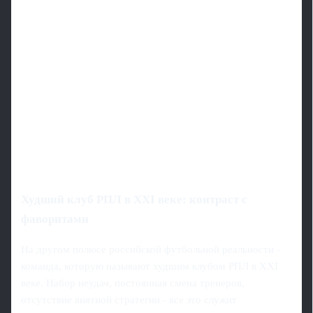
Худший клуб РПЛ в XXI веке: контраст с
фаворитами
На другом полюсе российской футбольной реальности -
команда, которую называют худшим клубом РПЛ в XXI
веке. Набор неудач, постоянная смена тренеров,
отсутствие внятной стратегии - все это служит