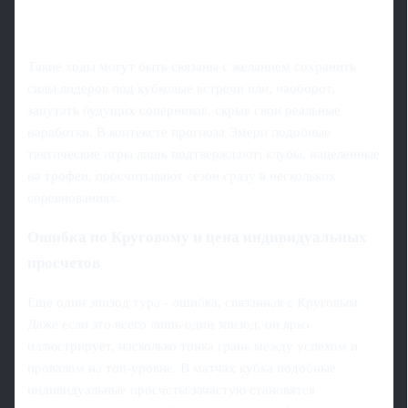
Такие ходы могут быть связаны с желанием сохранить
силы лидеров под кубковые встречи или, наоборот,
запутать будущих соперников, скрыв свои реальные
наработки. В контексте прогноза Эмери подобные
тактические игры лишь подтверждают: клубы, нацеленные
на трофеи, просчитывают сезон сразу в нескольких
соревнованиях.
Ошибка по Круговому и цена индивидуальных
просчетов
Еще один эпизод тура - ошибка, связанная с Круговым.
Даже если это всего лишь один эпизод, он ярко
иллюстрирует, насколько тонка грань между успехом и
провалом на топ-уровне. В матчах кубка подобные
индивидуальные просчеты зачастую становятся