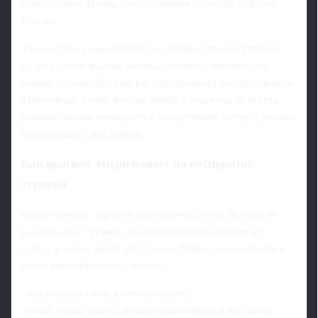
контрастным фоном для разговоров о борьбе за Кубок
России.
Такие клубы редко доходят до поздних стадий турнира,
но их участие в кубке иногда приносит сюрпризы на
ранних этапах. Это еще раз подчеркивает мысль, близкую
философии Эмери: в кубке имена и бюджеты не всегда
решают, важны готовность к конкретному матчу и умение
использовать свои шансы.
Как прогноз Эмери влияет на восприятие
турнира
Когда тренер с европейским именем делает прогноз по
российскому турниру, он фактически поднимает его
статус в глазах аудитории. Слова Эмери подталкивают к
более внимательному анализу:
- кто реально готов к игре на вылет;
- какие клубы умеют играть прагматично, а кто живет