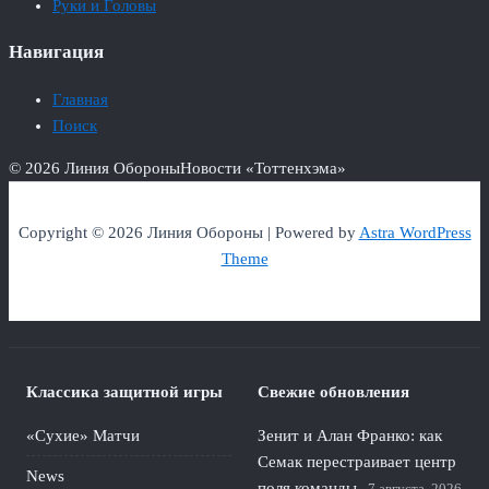
Руки и Головы
Навигация
Главная
Поиск
© 2026 Линия Обороны
Новости «Тоттенхэма»
Copyright © 2026 Линия Обороны | Powered by
Astra WordPress
Theme
Классика защитной игры
Свежие обновления
«Сухие» Матчи
Зенит и Алан Франко: как
Семак перестраивает центр
News
поля команды
7 августа, 2026