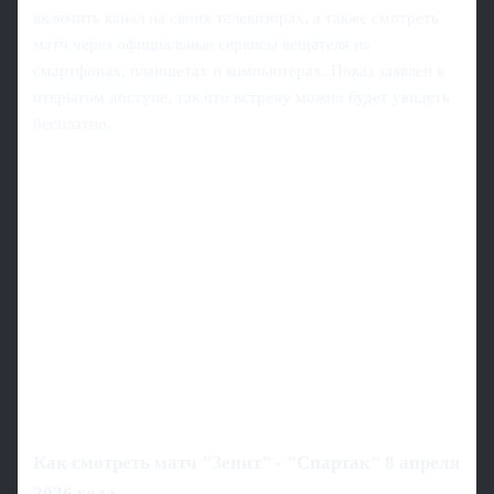
включить канал на своих телевизорах, а также смотреть
матч через официальные сервисы вещателя на
смартфонах, планшетах и компьютерах. Показ заявлен в
открытом доступе, так что встречу можно будет увидеть
бесплатно.
Как смотреть матч "Зенит" - "Спартак" 8 апреля
2026 года