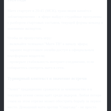
Матч стартует в 20:45 (МСК), трансляция начнётся
заблаговременно - в эфире выйдут студийные программы
с разбором стартовых составов, текущей формы команд и
мнениями экспертов.
Чтобы не пропустить игру:
- включайте телеканал "Матч ТВ" к началу эфира;
- заранее подготовьте онлайн-доступ к официальным
платформам вещателя;
- проверьте стабильность интернет-соединения, если
собираетесь смотреть матч в сети.
Турнирный контекст и значение встречи
"Зенит" традиционно сражается за чемпионство и в
текущем сезоне снова идёт среди лидеров. Любая потеря
очков на этом отрезке может обострить борьбу за первое
место. Домашний матч против "Спартака" - не просто