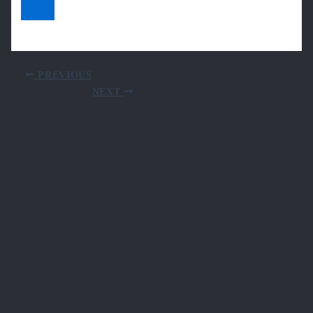
PREVIOUS
NEXT