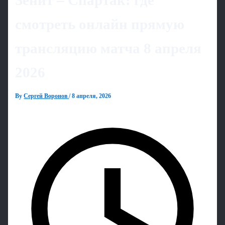
Зенит – Спартак: где
смотреть онлайн прямую
трансляцию матча 8 апреля
2026
By
Сергей Воронов
/
8 апреля, 2026