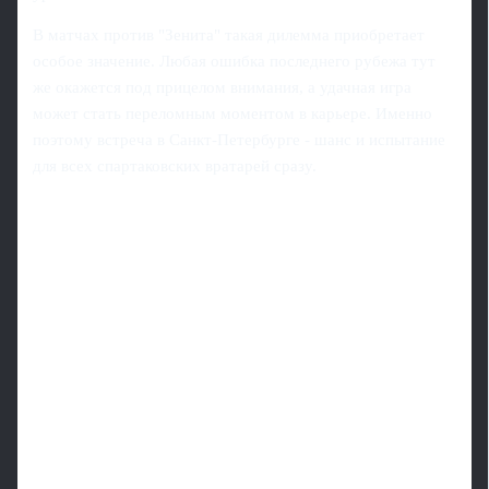
В матчах против "Зенита" такая дилемма приобретает
особое значение. Любая ошибка последнего рубежа тут
же окажется под прицелом внимания, а удачная игра
может стать переломным моментом в карьере. Именно
поэтому встреча в Санкт-Петербурге - шанс и испытание
для всех спартаковских вратарей сразу.