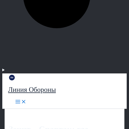
Линия Обороны