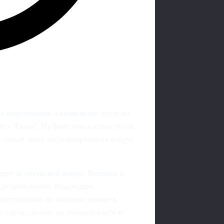
а информацию о возможном уходе из
ого "Реала". На фоне множества слухов
 самым снять часть напряжения вокруг
дит за ситуацией вокруг Витиньи и
е средней линии. Мадридцев
 выступлений на высоком уровне в
и сделал акцент на текущем клубе и