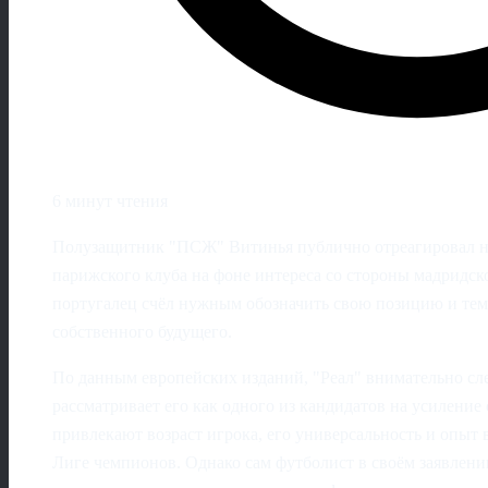
6 минут чтения
Полузащитник "ПСЖ" Витинья публично отреагировал н
парижского клуба на фоне интереса со стороны мадридск
португалец счёл нужным обозначить свою позицию и тем
собственного будущего.
По данным европейских изданий, "Реал" внимательно сле
рассматривает его как одного из кандидатов на усилени
привлекают возраст игрока, его универсальность и опыт
Лиге чемпионов. Однако сам футболист в своём заявлени