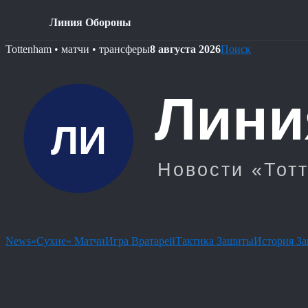
Линия Обороны
Skip
Tottenham • матчи • трансферы
8 августа 2026
Поиск
to
content
News
«Сухие» Матчи
Игра Вратарей
Тактика Защиты
История З