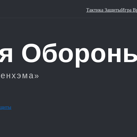
Тактика Защиты
Игра В
ащиты