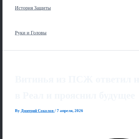
История Защиты
Руки и Головы
Витинья из ПСЖ ответил на
в Реал и прояснил будущее
By
Дмитрий Соколов
/
7 апреля, 2026