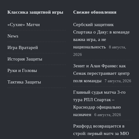
Классика защитной игры
Свежие обновления
«Сухие» Матчи
Сербский защитник
Спартака о Даку: в команде
News
важна игра, а не
национальность
8 августа,
Игра Вратарей
2026
История Защиты
Зенит и Алан Франко: как
Руки и Головы
Семак перестраивает центр
поля команды
7 августа, 2026
Тактика Защиты
Главный судья матча 3-го
тура РПЛ Спартак –
Краснодар официально
назначен
6 августа, 2026
Рэшфорд возвращается в
строй: первый матч за МЮ