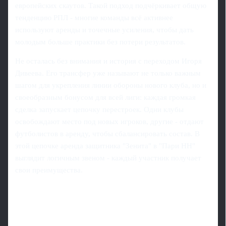
европейских скаутов. Такой подход подчёркивает общую
тенденцию РПЛ - многие команды всё активнее
используют аренды и точечные усиления, чтобы дать
молодым больше практики без потери результатов.
Не осталась без внимания и история с переходом Игоря
Дивеева. Его трансфер уже называют не только важным
шагом для укрепления линии обороны нового клуба, но и
своеобразным бонусом для всей лиги: каждая громкая
сделка запускает цепочку перестроек. Одни клубы
освобождают место под новых игроков, другие - отдают
футболистов в аренду, чтобы сбалансировать состав. В
этой цепочке аренда защитника "Зенита" в "Пари НН"
выглядит логичным звеном - каждый участник получает
свои преимущества.