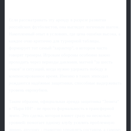
Если рассматривать эту аренду в разрезе развития
российских футболистов, она выглядит логичным шагом.
Накопленный опыт в условиях, где цена ошибки высока, а
каждое очко критично для турнирной таблицы,
формирует тот самый "характер", о котором часто
говорят тренеры. Игрокам обороны особенно важно
проходить через периоды давления, матчей "за шесть
очков" и ситуаций, когда нужно удержать победу в
компенсированное время. Именно в таких эпизодах
рождаются надёжные защитники, способные выдерживать
уровень еврокубков.
Таким образом, официальная аренда защитника "Зенита"
в "Пари НН" - не просто формальность в трансферной
ленте. Это сделка, которая влияет сразу на несколько
уровней: помогает одному клубу усилить проблемную
линию, другому - грамотно управлять составом, а самому