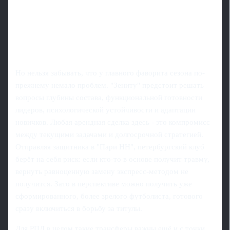
Но нельзя забывать, что у главного фаворита сезона по-
прежнему немало проблем. "Зениту" предстоит решать
вопросы глубины состава, функциональной готовности
лидеров, психологической устойчивости и адаптации
новичков. Любая арендная сделка здесь - это компромисс
между текущими задачами и долгосрочной стратегией.
Отправляя защитника в "Пари НН", петербургский клуб
берёт на себя риск: если кто-то в основе получит травму,
вернуть равноценную замену экспресс-методом не
получится. Зато в перспективе можно получить уже
сформированного, более зрелого футболиста, готового
сразу включиться в борьбу за титулы.
Для РПЛ в целом такие трансферы важны ещё и с точки