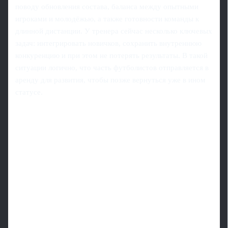
поводу обновления состава, баланса между опытными
игроками и молодёжью, а также готовности команды к
длинной дистанции. У тренера сейчас несколько ключевых
задач: интегрировать новичков, сохранить внутреннюю
конкуренцию и при этом не потерять результаты. В такой
ситуации логично, что часть футболистов отправляется в
аренду для развития, чтобы позже вернуться уже в ином
статусе.