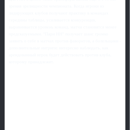
зрения зрелищности чемпионата. Когда игроки из
лидирующих клубов получают практику в командах
середины таблицы, усиливается конкуренция,
выравнивается уровень команд, матчи становятся менее
предсказуемыми. "Пари НН" получает шанс громко
заявить о себе в матчах против фаворитов, а болельщики -
дополнительные интриги: интересно наблюдать, как
арендованный игрок будет действовать против клуба,
которому принадлежит.