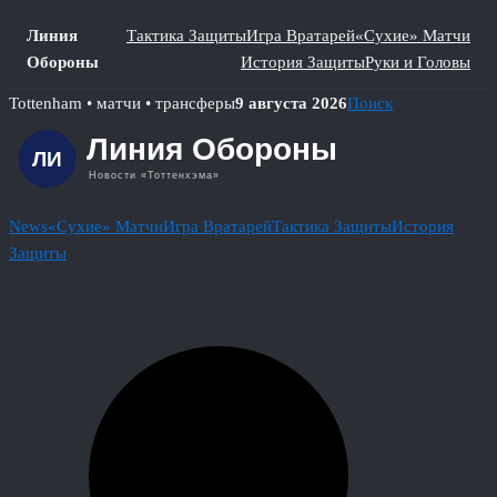
Линия
Тактика Защиты
Игра Вратарей
«Сухие» Матчи
Обороны
История Защиты
Руки и Головы
Skip
Tottenham • матчи • трансферы
9 августа 2026
Поиск
to
content
News
«Сухие» Матчи
Игра Вратарей
Тактика Защиты
История
Защиты