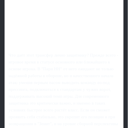
Что даёт этот трансфер лично защитнику? Прежде всего -
игровое время в статусе основного или ближайшего к
основе игрока. В "Пари НН" от него ожидают не только
надёжной работы в обороне, но и качественного начала
атак: умения первым пасом выводить команду из-под
прессинга, подключаться к стандартам у чужих ворот,
поддерживать высокий темп игры. Для современного
защитника это критически важно, и именно в таких
условиях быстрее всего растёт класс. Если он сможет
проявить себя стабильно, это укрепит его позиции и при
возвращении в "Зенит", и на уровне сборной перспективы