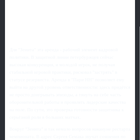
Для "Зенита" эта аренда - рабочий элемент кадровой
политики. В защитной линии петербуржцев сейчас
высокая конкуренция, и молодой игрок, не получая
стабильной игровой практики, рисковал "застрять" в
статусе резервиста. Аренда в "Пари НН" позволяет ему
выйти на другой уровень ответственности: здесь придётся
не просто доигрывать эпизоды, а тянуть на себе часть
оборонительной работы и проявлять лидерские качества
на поле. По сути, это проверка готовности защитника к
серьёзной роли в больших матчах.
Вокруг "Зенита" и так немало вопросов накануне рестарта
чемпионата. В адрес Сергея Семака звучат сомнения по