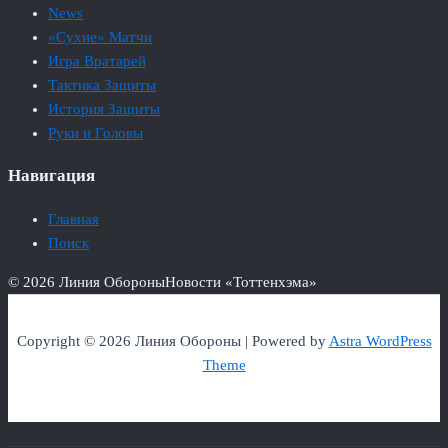
News
«Сухие» Матчи
Игра Вратарей
Тактика Защиты
История Защиты
Руки и Головы
Навигация
Главная
Поиск
© 2026 Линия Обороны
Новости «Тоттенхэма»
Copyright © 2026 Линия Обороны | Powered by
Astra WordPress
Theme