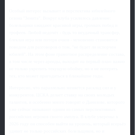
Особый интерес вызывает и перспектива юбилейного
сезона "Зенита". Вокруг клуба усилилось давление:
болельщики ожидают красивой игры, громких побед и
трофеев. Любой недочёт - будь то неудачный трансфер,
блеклая игра или потеря очков - мгновенно становится
поводом для разговоров о том, "не будет ли испорчен
юбилей". На этом фоне грамотное распределение состава,
в том числе через аренды, выходит на первый план: важно
не только укрепить текущую обойму, но и не потерять
тех, кто может пригодиться в ближайшие годы.
Интересно, что параллельно меняется расклад сил и у
конкурентов. ЦСКА делает ставку на своих молодых
талантов, и особенно много говорят о Данилове, которого
уже сейчас называют одним из самых перспективных
российских игроков своего амплуа. В клубе уверены: к
2026 году он способен выйти на уровень, который всерьёз
удивит не только российских болельщиков, но и