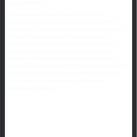
станут реальнее.
С точки зрения тактики, "Пари НН" получает
возможность более смело действовать против ТОП-
клубов лиги. Ранее команда нередко уходила в глубокую
оборону, опасаясь пропускать в быстрых атаках.
Появление более опытного и обученного защитника
позволяет повысить линию, активнее использовать
прессинг и не бояться индивидуальных единоборств
против сильных нападающих. При этом тренерский штаб
может варьировать схему - от классических четырёх
защитников до трёх центральных с активными
фланговыми игроками.