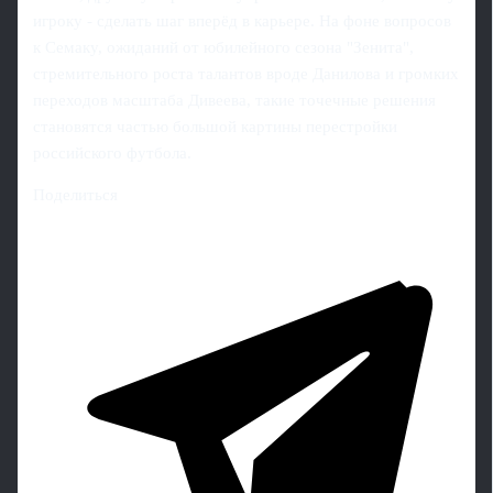
игроку - сделать шаг вперёд в карьере. На фоне вопросов
к Семаку, ожиданий от юбилейного сезона "Зенита",
стремительного роста талантов вроде Данилова и громких
переходов масштаба Дивеева, такие точечные решения
становятся частью большой картины перестройки
российского футбола.
Поделиться