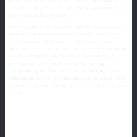
который стабильно борется за чемпионство, должно
добавить "Пари НН" надёжности сзади и вариативности в
построении линии обороны.
Новый игрок способен закрыть сразу несколько позиций -
он может действовать в центре обороны, справа, а при
необходимости и в системе с тремя центральными
защитниками. Такая универсальность особенно ценна для
команды, которая в ходе сезона часто меняет схемы,
подстраиваясь под соперников и решая локальные
турнирные задачи. Тренерский штаб нижегородцев, по
информации из клуба, рассматривает его не как запасной
вариант, а как реального конкурента за место в стартовом
составе.