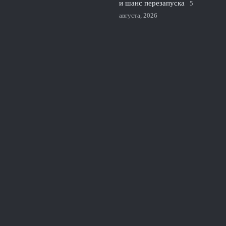
и шанс перезапуска
5
августа, 2026
Унаи Эмери нацелился на
полузащитника Барселоны
для усиления центра Астон
Виллы
4 августа, 2026
© 2026 Линия Обороны
Новости «Тоттенхэма»
«Сухие» Матчи
News
Игра Вратарей
История Защиты
Руки и Головы