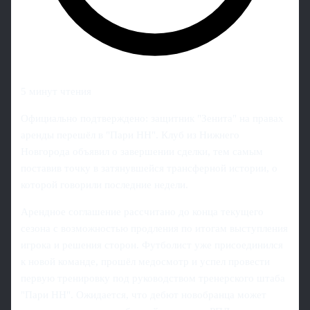
5 минут чтения
Официально подтверждено: защитник "Зенита" на правах
аренды перешёл в "Пари НН". Клуб из Нижнего
Новгорода объявил о завершении сделки, тем самым
поставив точку в затянувшейся трансферной истории, о
которой говорили последние недели.
Арендное соглашение рассчитано до конца текущего
сезона с возможностью продления по итогам выступления
игрока и решения сторон. Футболист уже присоединился
к новой команде, прошёл медосмотр и успел провести
первую тренировку под руководством тренерского штаба
"Пари НН". Ожидается, что дебют новобранца может