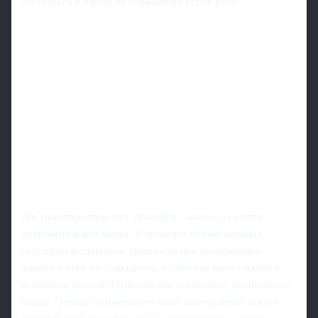
состояться в одном из ближайших туров РПЛ.
Для нижегородцев этот трансфер - важное усиление
оборонительной линии. В прошлом сезоне команда
регулярно испытывала трудности при позиционной
защите и игре на стандартах, пропуская много мячей в
концовках матчей. Приглашение защитника, прошедшего
школу "Зенита" и имеющего опыт выступлений за клуб,