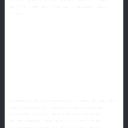
прибегать к длинным забросам и терять контроль над
мячом.
Отдельная тема - психологическое влияние. Баринов был
лицом "Локомотива", символом боевого характера и
самоотдачи. Его уход, да ещё и в стан одного из
принципиальных соперников, неизбежно бьёт по
раздевалке и болельщикам. Генич подчёркивает: