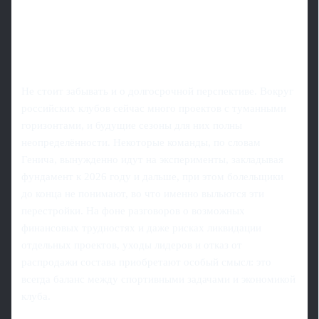
Не стоит забывать и о долгосрочной перспективе. Вокруг
российских клубов сейчас много проектов с туманными
горизонтами, и будущие сезоны для них полны
неопределённости. Некоторые команды, по словам
Генича, вынужденно идут на эксперименты, закладывая
фундамент к 2026 году и дальше, при этом болельщики
до конца не понимают, во что именно выльются эти
перестройки. На фоне разговоров о возможных
финансовых трудностях и даже рисках ликвидации
отдельных проектов, уходы лидеров и отказ от
распродажи состава приобретают особый смысл: это
всегда баланс между спортивными задачами и экономикой
клуба.