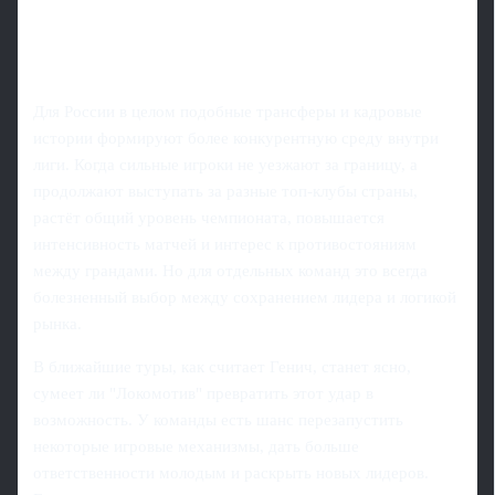
Для России в целом подобные трансферы и кадровые
истории формируют более конкурентную среду внутри
лиги. Когда сильные игроки не уезжают за границу, а
продолжают выступать за разные топ‑клубы страны,
растёт общий уровень чемпионата, повышается
интенсивность матчей и интерес к противостояниям
между грандами. Но для отдельных команд это всегда
болезненный выбор между сохранением лидера и логикой
рынка.
В ближайшие туры, как считает Генич, станет ясно,
сумеет ли "Локомотив" превратить этот удар в
возможность. У команды есть шанс перезапустить
некоторые игровые механизмы, дать больше
ответственности молодым и раскрыть новых лидеров.