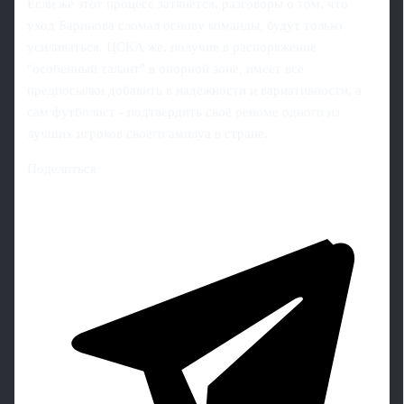
Если же этот процесс затянется, разговоры о том, что
уход Баринова сломал основу команды, будут только
усиливаться. ЦСКА же, получив в распоряжение
"особенный талант" в опорной зоне, имеет все
предпосылки добавить в надёжности и вариативности, а
сам футболист - подтвердить своё реноме одного из
лучших игроков своего амплуа в стране.
Поделиться