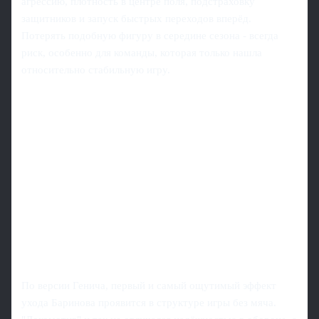
агрессию, плотность в центре поля, подстраховку
защитников и запуск быстрых переходов вперёд.
Потерять подобную фигуру в середине сезона - всегда
риск, особенно для команды, которая только нашла
относительно стабильную игру.
По версии Генича, первый и самый ощутимый эффект
ухода Баринова проявится в структуре игры без мяча.