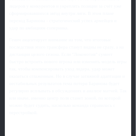
лидеров у конкурентов и укреплять позиции за счёт уже
сформировавшихся звёзд внутри лиги. В этом плане
переход Баринова - стратегический успех армейцев и
удар по амбициям соперника.
Генич акцентирует внимание на том, что итоговые
последствия этого трансфера станут видны не сразу, а на
дистанции целого сезона. Если "Локомотив" сумеет
быстро встроить нового игрока или изменить модель игры
так, чтобы компенсировать уход лидера, удар может
оказаться сглаженным. Но в случае затяжной адаптации и
нестабильных результатов тема потери Баринова будет
регулярно всплывать в обсуждениях и анализе матчей. Так
или иначе, именно центр поля станет зоной, по которой
можно будет судить, насколько команда справилась с
перестройкой.