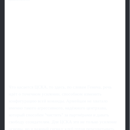
Что касается ЦСКА, то здесь, по словам Генича, речь
идёт о точечном усилении, способном изменить
конфигурацию всей команды. Армейцам не хватало
именно такого агрессивного, надёжного центрхава,
который способен "чистить" за партнёрами и давать
свободу созидателям. Для ЦСКА это не только усиление
основы, но и важный сигнал: клуб готов перехватывать