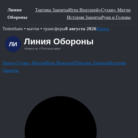
Линия
Тактика Защиты
Игра Вратарей
«Сухие» Матчи
Обороны
История Защиты
Руки и Головы
Skip
Tottenham • матчи • трансферы
8 августа 2026
Поиск
to
content
News
«Сухие» Матчи
Игра Вратарей
Тактика Защиты
История
Защиты