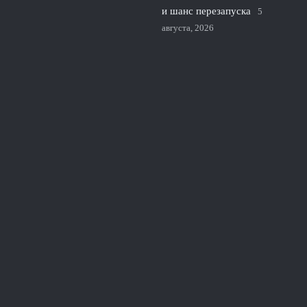
и шанс перезапуска
5
августа, 2026
Унаи Эмери нацелился на
полузащитника Барселоны
для усиления центра Астон
Виллы
4 августа, 2026
© 2026 Линия Обороны
Новости «Тоттенхэма»
«Сухие» Матчи
News
Игра Вратарей
История Защиты
Руки и Головы