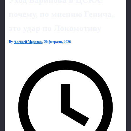
Уход Баринова в ЦСКА:
почему, по мнению Генича,
это удар по Локомотиву
By
Алексей Морозов
/
20 февраля, 2026