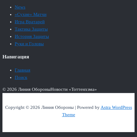
News
«Сухие» Матчи
Игра Вратарей
Тактика Защиты
История Защиты
Руки и Головы
Навигация
Главная
Поиск
© 2026 Линия Обороны
Новости «Тоттенхэма»
Copyright © 2026 Линия Обороны | Powered by
Astra WordPress
Theme