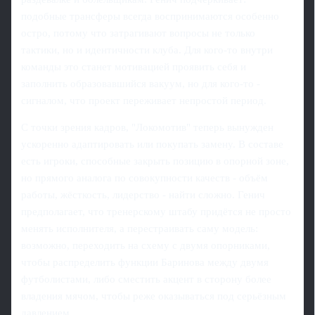
подобные трансферы всегда воспринимаются особенно
остро, потому что затрагивают вопросы не только
тактики, но и идентичности клуба. Для кого‑то внутри
команды это станет мотивацией проявить себя и
заполнить образовавшийся вакуум, но для кого‑то -
сигналом, что проект переживает непростой период.
С точки зрения кадров, "Локомотив" теперь вынужден
ускоренно адаптировать или покупать замену. В составе
есть игроки, способные закрыть позицию в опорной зоне,
но прямого аналога по совокупности качеств - объём
работы, жёсткость, лидерство - найти сложно. Генич
предполагает, что тренерскому штабу придётся не просто
менять исполнителя, а перестраивать саму модель:
возможно, переходить на схему с двумя опорниками,
чтобы распределить функции Баринова между двумя
футболистами, либо сместить акцент в сторону более
владения мячом, чтобы реже оказываться под серьёзным
давлением.