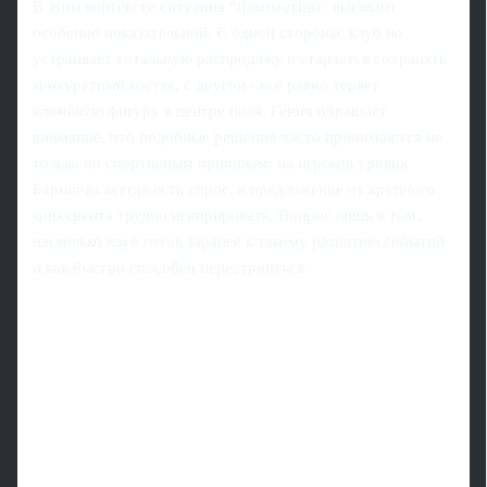
В этом контексте ситуация "Локомотива" выглядит
особенно показательной. С одной стороны, клуб не
устраивает тотальную распродажу и старается сохранять
конкуретный костяк, с другой - всё равно теряет
ключевую фигуру в центре поля. Генич обращает
внимание, что подобные решения часто принимаются не
только по спортивным причинам: на игроков уровня
Баринова всегда есть спрос, а предложение от крупного
конкурента трудно игнорировать. Вопрос лишь в том,
насколько клуб готов заранее к такому развитию событий
и как быстро способен перестроиться.