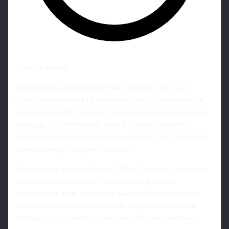
5 минут чтения
Комментатор Константин Генич считает, что уход
Дмитрия Баринова в ЦСКА станет для "Локомотива" не
просто кадровой потерей, а ударом по всей конструкции
команды. По его мнению, красно‑зеленым придётся
фактически заново выстраивать опорную зону и систему
баланса между обороной и атакой.
Баринов долгие годы был для "Локо" больше, чем просто
опорный полузащитник. Он совмещал функции
разрушителя атак, капитана и эмоционального лидера.
Генич подчёркивает, что именно через таких игроков
формируется характер коллектива: Баринов отвечал за