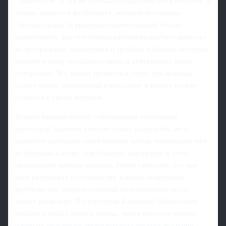
"Локомотив" и так не отличался надёжностью в обороне, а
теперь лишается футболиста, который постоянно
"затыкал дыры" и выигрывал колоссальный объём
единоборств. Без его объёма работы возрастает нагрузка
на центральных защитников и крайних хавбеков, которым
придётся чаще опускаться назад и действовать более
осторожно. Это может привести к тому, что команда
станет менее агрессивной в прессинге и начнёт глубже
садиться к своим воротам.
Второй важный аспект - организация атакующих
переходов. Баринов умел не только разрушать, но и
грамотно запускать атаки первым пасом, переводить мяч
из обороны в атаку, освобождать партнёров за счёт
правильного выбора позиции. Генич отмечает, что при
всех разговорах о созидателях и ярких атакующих
футболистах, именно опорный полузащитник часто
задаёт ритм игре. В отсутствие Баринова "Локомотиву"
придётся искать нового игрока, через которого можно
начинать розыгрыш, иначе команда рискует всё чаще