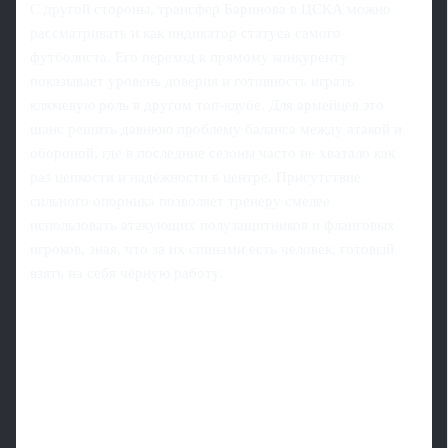
С другой стороны, трансфер Баринова в ЦСКА можно
рассматривать и как индикатор статуса самого
футболиста. Его переход к прямому конкуренту
показывает уровень доверия и готовность играть
ключевую роль в другом топ‑клубе. Для армейцев это
шанс решить давнюю проблему баланса между атакой и
обороной, где в последние сезоны часто не хватало как
раз цепкости и надёжности в центре. Присутствие
сильного опорника позволяет тренеру смелее
использовать атакующих полузащитников и фланговых
игроков, зная, что за их спинами есть человек, готовый
взять на себя чёрную работу.