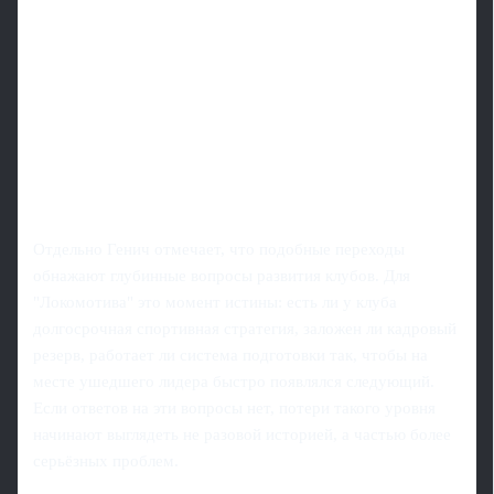
Отдельно Генич отмечает, что подобные переходы
обнажают глубинные вопросы развития клубов. Для
"Локомотива" это момент истины: есть ли у клуба
долгосрочная спортивная стратегия, заложен ли кадровый
резерв, работает ли система подготовки так, чтобы на
месте ушедшего лидера быстро появлялся следующий.
Если ответов на эти вопросы нет, потери такого уровня
начинают выглядеть не разовой историей, а частью более
серьёзных проблем.