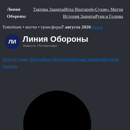
Линия
Тактика Защиты
Игра Вратарей
«Сухие» Матчи
Обороны
История Защиты
Руки и Головы
Skip
Tottenham • матчи • трансферы
7 августа 2026
Поиск
to
content
News
«Сухие» Матчи
Игра Вратарей
Тактика Защиты
История
Защиты