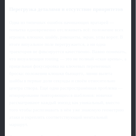
Перегрузка деталями и отсутствие приоритетов
Одна из типичных ошибок начинающих вратарей —
попытка одновременно отслеживать всё: положение всех
игроков, клюшки, шайбу, рикошеты, экран, углы ворот. В
итоге визуальное поле перегружается, а ни одна
траектория не фиксируется качественно. Важно понимать,
что визуализация routing — это не полный «скан арены», а
прицельная фокусировка на ключевых переменных
броска: положении клюшки бьющего, линии вылета
шайбы в первые доли секунды и своём относительно
центра створа. Ещё одна распространённая проблема —
игнорирование повторяющихся шаблонов: новички
рассматривают каждый эпизод как уникальный, вместо
того чтобы распознавать в нём уже знакомую геометрию
атаки и укреплять соответствующий ментальный
маршрут.