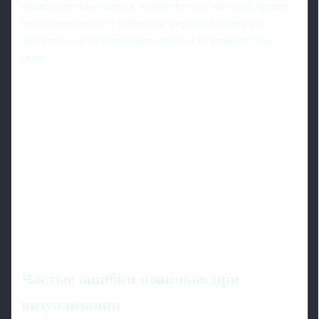
различаете типы вылета, лучше читаете кистевой бросок
из-под защитника и экономите энергию, потому что
двигаетесь по оптимальным дугам, а не рывками туда-
сюда.
Частые ошибки новичков при
визуализации