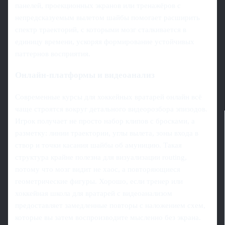
панелей, проекционных экранов или тренажёров с
непредсказуемым вылетом шайбы помогает расширить
спектр траекторий, с которыми мозг сталкивается в
единицу времени, ускоряя формирование устойчивых
паттернов восприятия.
Онлайн-платформы и видеоанализ
Современные курсы для хоккейных вратарей онлайн всё
чаще строятся вокруг детального видеорозбора эпизодов.
Игрок получает не просто набор клипов с бросками, а
разметку: линии траектории, углы вылета, зоны входа в
створ и точки касания шайбы об амуницию. Такая
структура крайне полезна для визуализации routing,
потому что мозг видит не хаос, а повторяющиеся
геометрические фигуры. Хорошо, если тренер или
хоккейная школа для вратарей с видеоанализом
предоставляет замедленные повторы с наложением схем,
которые вы затем воспроизводите мысленно без экрана.