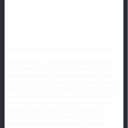
Этап 3: Интеграция с хаотичными бросками
Финальный этап — включение визуализации в условия,
приближённые к игровой. Партнёр меняет точки броска,
использует рикошеты, скрытый замах и экраны. Ваша
задача — не просто реагировать, а после каждого эпизода
коротко воспроизводить траекторию в голове: от клюшки
атакующего до места контакта с вами или сеткой. Такой
мгновенный «реплей» резко усиливает запоминание,
превращая каждую попытку в обучающий кейс. При
регулярной нагрузке мозг начинает автоматически
кластеризовать броски по маршрутам: вы быстрее