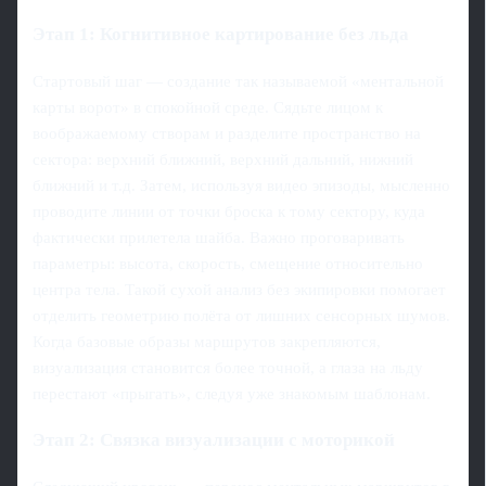
Этап 1: Когнитивное картирование без льда
Стартовый шаг — создание так называемой «ментальной
карты ворот» в спокойной среде. Сядьте лицом к
воображаемому створам и разделите пространство на
сектора: верхний ближний, верхний дальний, нижний
ближний и т.д. Затем, используя видео эпизоды, мысленно
проводите линии от точки броска к тому сектору, куда
фактически прилетела шайба. Важно проговаривать
параметры: высота, скорость, смещение относительно
центра тела. Такой сухой анализ без экипировки помогает
отделить геометрию полёта от лишних сенсорных шумов.
Когда базовые образы маршрутов закрепляются,
визуализация становится более точной, а глаза на льду
перестают «прыгать», следуя уже знакомым шаблонам.
Этап 2: Связка визуализации с моторикой