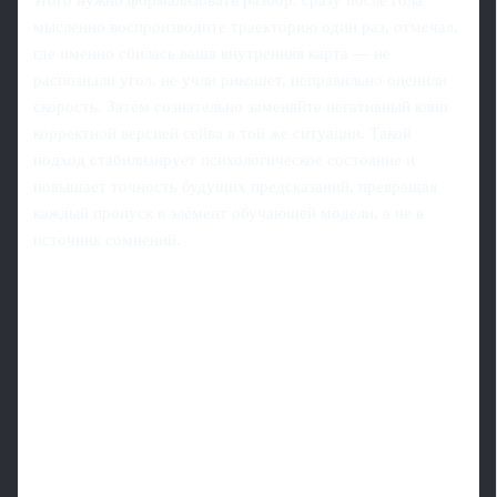
мысленно воспроизводите траекторию один раз, отмечая,
где именно сбилась ваша внутренняя карта — не
распознали угол, не учли рикошет, неправильно оценили
скорость. Затем сознательно заменяйте негативный клип
корректной версией сейва в той же ситуации. Такой
подход стабилизирует психологическое состояние и
повышает точность будущих предсказаний, превращая
каждый пропуск в элемент обучающей модели, а не в
источник сомнений.