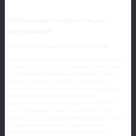
Необходимые инструменты для
визуализации
Базовый инвентарь и цифровые средства
Для осмысленной тренировки вратаря по броскам шайбы
потребуется не только лёд и помощник с набором шайб,
но и минимальный аналитический комплект. В идеале
используется камера с высокой частотой кадров,
закреплённая немного выше уровня перекладины, чтобы
фиксировать реальную траекторию полёта.
Дополнительно применяются маркеры на бортах и на
льду, обозначающие типовые зоны бросков и точки
рикошетов — это упрощает привязку визуальных образов
к конкретным координатам. Оборудование для
тренировки реакции вратаря вроде светодиодных