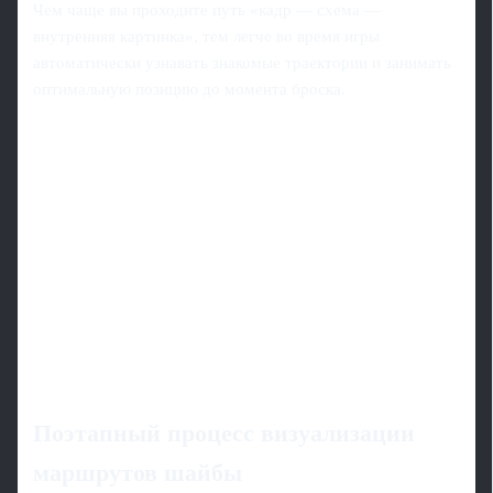
Чем чаще вы проходите путь «кадр — схема —
внутренняя картинка», тем легче во время игры
автоматически узнавать знакомые траектории и занимать
оптимальную позицию до момента броска.
Поэтапный процесс визуализации
маршрутов шайбы