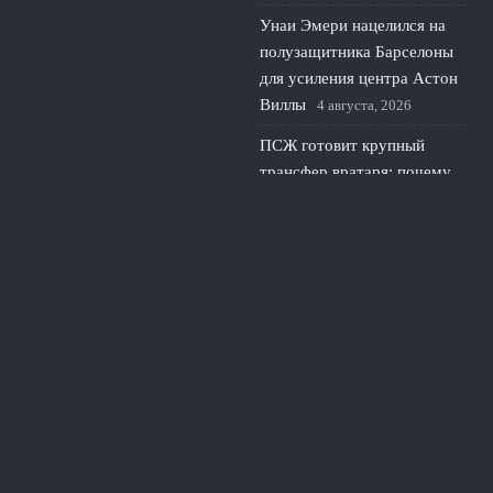
Унаи Эмери нацелился на
полузащитника Барселоны
для усиления центра Астон
Виллы
4 августа, 2026
ПСЖ готовит крупный
трансфер вратаря: почему
парижане ищут нового
голкипера
3 августа, 2026
© 2026 Линия Обороны
Новости «Тоттенхэма»