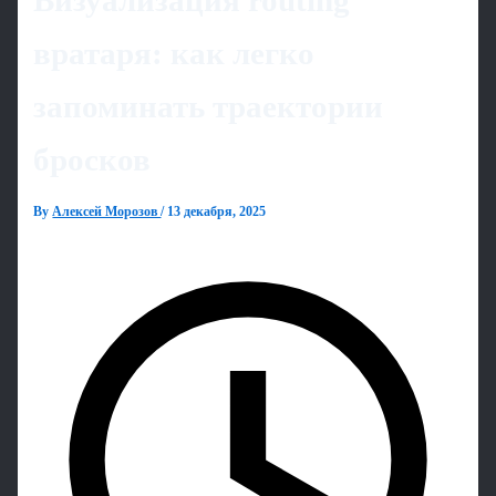
Визуализация routing
вратаря: как легко
запоминать траектории
бросков
By
Алексей Морозов
/
13 декабря, 2025