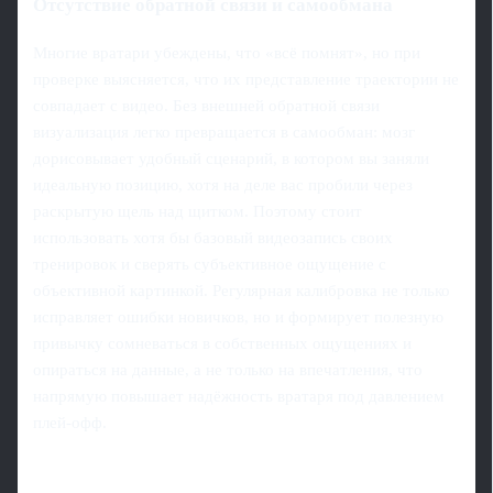
Отсутствие обратной связи и самообмана
Многие вратари убеждены, что «всё помнят», но при
проверке выясняется, что их представление траектории не
совпадает с видео. Без внешней обратной связи
визуализация легко превращается в самообман: мозг
дорисовывает удобный сценарий, в котором вы заняли
идеальную позицию, хотя на деле вас пробили через
раскрытую щель над щитком. Поэтому стоит
использовать хотя бы базовый видеозапись своих
тренировок и сверять субъективное ощущение с
объективной картинкой. Регулярная калибровка не только
исправляет ошибки новичков, но и формирует полезную
привычку сомневаться в собственных ощущениях и
опираться на данные, а не только на впечатления, что
напрямую повышает надёжность вратаря под давлением
плей-офф.