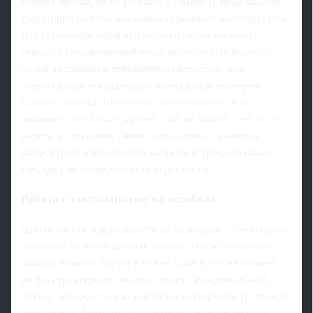
момент броска, но не успевает развернуть предсказание
траектории до того, как шайба пересёкнет ключевую зону.
Для устранения такой неполадки полезно временно
ускорить тренировочный темп: использовать броски с
малой дистанции и повышенной скоростью, но с
обязательным последующим ментальным повтором
каждого эпизода. Постепенно внутренняя модель
начинает запускаться заранее, ещё на замахе, а не после
вылета, и ощущение «вечно опаздываю» сменяется
комфортным опережением, когда вы встречаете шайбу
там, где уже планировали её перехватить.
Работа с «залипанием» на ошибках
Другая частая неисправность визуализации — ментальное
залипание на пропущенных шайбах. После неудачного
эпизода новичок крутит в голове один и тот же момент,
но без структурного анализа: просто эмоциональный
повтор, который только усиливает неуверенность. Вместо
этого нужно формализовать разбор: сразу после гола