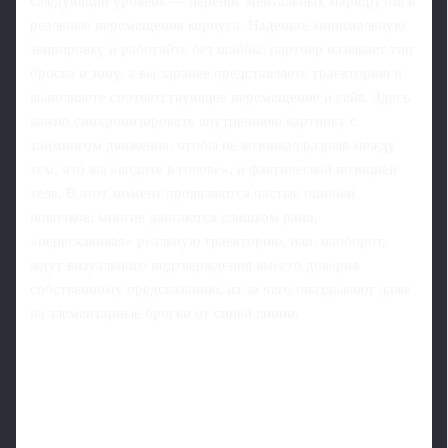
Следующий уровень — перенос ментальных маршрутов в
реальные перемещения корпуса. Наденьте минимальную
экипировку и работайте без шайбы: партнёр называет тип
броска и зону, а вы заранее представляете траекторию и
выполняете соответствующее перемещение и сейв. Здесь
важно синхронизировать внутреннюю картинку с
таймингом движения, чтобы не возникал разрыв между
тем, что вы «видите в голове», и фактической позицией
тела. В этот момент проявляются частые ошибки
новичков: многие двигаются слишком рано,
«перескакивая» реальную траекторию, или, наоборот,
ждут визуального подтверждения вместо доверия
собственному предсказанию, из-за чего опаздывают даже
на элементарные броски от синей линии.