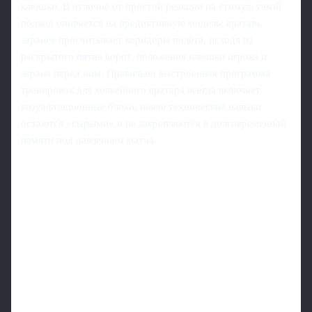
клюшки. В отличие от простой реакции на стимул, такой
подход опирается на предиктивную модель: вратарь
заранее просчитывает коридоры полёта, исходя из
раскрытого пятна ворот, положения клюшки игрока и
экрана перед ним. Правильно выстроенная программа
тренировок для хоккейного вратаря всегда включает
визуализационные блоки, иначе технические навыки
остаются «сырыми» и не закрепляются в долговременной
памяти под давлением матча.