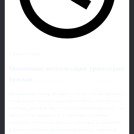
5 минут чтения
Понимание визуализации траекторий
бросков
Визуализация routing вратаря — это по сути построение в
голове карты типовых траекторий шайбы и собственных
ответных действий. Вместо хаотичного реагирования «по
ситуации» вы формируете устойчивые нейронные
маршруты: от позиции броска к вероятным углам полёта
и дальше к шаблону перемещения корпуса, ловушки и