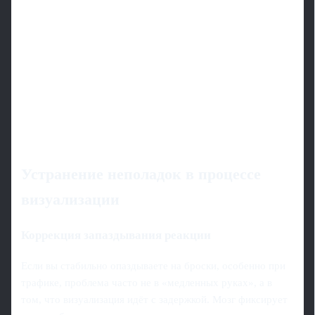
Устранение неполадок в процессе
визуализации
Коррекция запаздывания реакции
Если вы стабильно опаздываете на броски, особенно при
трафике, проблема часто не в «медленных руках», а в
том, что визуализация идёт с задержкой. Мозг фиксирует