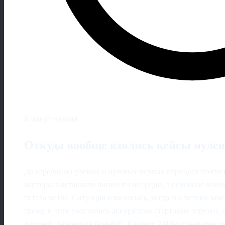
6 минут чтения
Откуда вообще взялись кейсы нуле
До середины нулевых о нулевых первых периодах почти
конторы выставляли линии по инерции, а основное внима
тотала матча. Ситуация изменилась, когда аналитики за
тренд: в лиге участились аккуратные стартовые отрезки, 
плотной турнирной борьбой. К концу 2010‑х стали массов