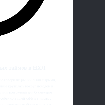
вых таймов в НХЛ
 не говорили: рынки были сырыми,
ние крутилась вокруг исходов и
метили тревожный для букмекеров
особенно в плей-офф и в играх с
о появляться разборы о том, как