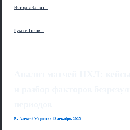
История Защиты
Руки и Головы
Анализ матчей НХЛ: кейсы
и разбор факторов безрезу
периодов
By
Алексей Морозов
/
12 декабря, 2025