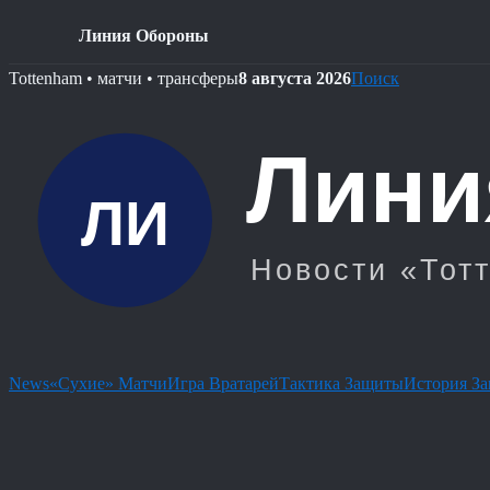
Линия Обороны
Skip
Tottenham • матчи • трансферы
8 августа 2026
Поиск
to
content
News
«Сухие» Матчи
Игра Вратарей
Тактика Защиты
История З