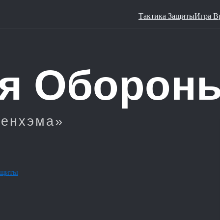
Тактика Защиты
Игра В
ащиты