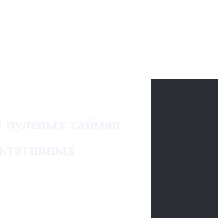
 нулевых таймов
льтативных