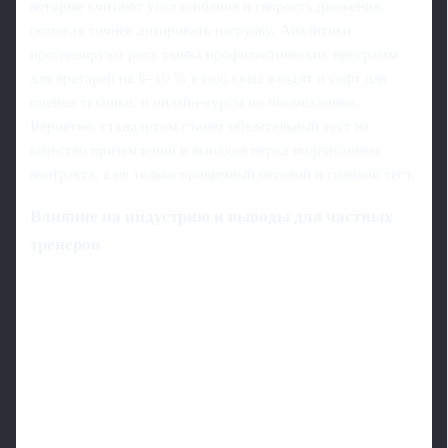
которые считают угол сгибания и скорость движения,
помогая точнее дозировать нагрузку. Аналитики
прогнозируют рост рынка профилактических программ
для вратарей на 8–10 % в год: сюда входит и софт для
оценки техники, и онлайн‑курсы по биомеханике.
Вероятно, стандартом станет обязательный тест на
качество приземлений и выпадов перед подписанием
контракта, а не только привычный беговой и силовой тест.
Влияние на индустрию и выводы для частных
тренеров