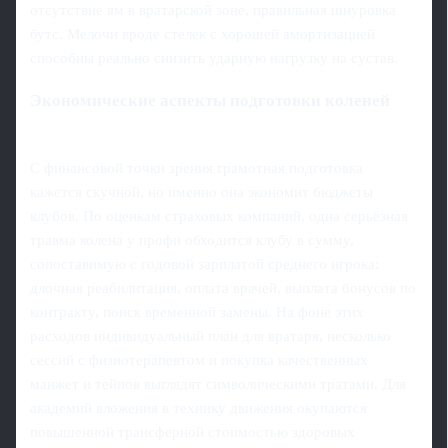
отсутствие ям в вратарской зоне, правильная шнуровка
бутс. Мелочи вроде стелек с хорошей амортизацией
способны реально снизить ударную нагрузку на сустав.
Экономические аспекты подготовки коленей
С финансовой точки зрения грамотная подготовка
кажется скучной, но именно она экономит бюджеты
клубов. По оценкам страховых компаний, одна серьёзная
травма колена у профи обходится клубу в сумму,
сопоставимую с годовой зарплатой среднего игрока:
длочная реабилитация, оплата врачей, выплата бонусов по
контракту, поиск временной замены. На фоне этих
расходов индивидуальный план для вратаря, несколько
сессий с физиотерапевтом и покупка качественных
манжет и тейпов выглядят символическими тратами. Для
академий вложения в технику движения окупаются
повышенной трансферной стоимостью здоровых