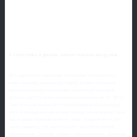
Статистика и риски: зачем считать нагрузки
Исследования в академиях топ‑клубов показывают: у
юных киперов, которые регулярно делают силовую и
координационную тренировку коленей для вратарей
футбол, частота травм снижается примерно на 25–30 %.
При этом у новичков без подготовленной мускулатуры
риск повреждения при резком выпаде или неловком блоке
выше вдвое. Важный момент: чаще страдают не те, кто
много прыгает, а те, кто прыгает с плохой техникой
приземления. Поэтому сперва ставим механику движения,