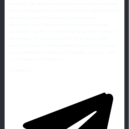
техникой. Для личных наставников это сигнал: отдельный
модуль «упражнения для коленей вратаря» перестаёт быть
нишевой фишкой и становится конкурентным
преимуществом. Родители юных голкиперов готовы
доплачивать именно за безопасную нагрузку и понятное
объяснение, что и зачем делается. Если тренер умеет
просто рассказать о биомеханике и показать безопасную
модель движения, у него растёт доверие, а вместе с ним
— и стоимость часа работы.
Поделиться