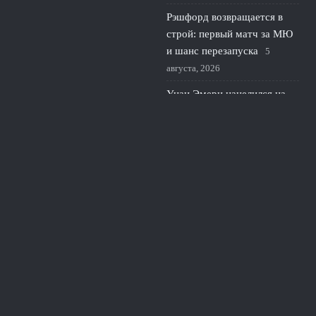
Рэшфорд возвращается в
строй: первый матч за МЮ
и шанс перезапуска
5
августа, 2026
Унаи Эмери нацелился на
полузащитника Барселоны
для усиления центра Астон
Виллы
4 августа, 2026
© 2026 Линия Обороны
Новости «Тоттенхэма»
«Сухие» Матчи
News
Игра Вратарей