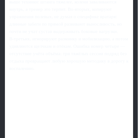
выше техники: штанга тяжелее, колени заваливаются
внутрь, а тренер это терпит. Во‑вторых, копируют
упражнения полевых, не думая о специфике вратаря:
длинные забеги по прямой развивают выносливость, но
почти не учат сустав выдерживать боковые нагрузки.
В‑третьих, игнорируют разминку и мобилизацию, а потом
удивляются щелчкам и отёкам. Ошибка номер четыре —
отсутствие учёта объёма: три тяжёлых сессии подряд без
отдыха превращают любую хорошую методику в дорогу к
воспалению.