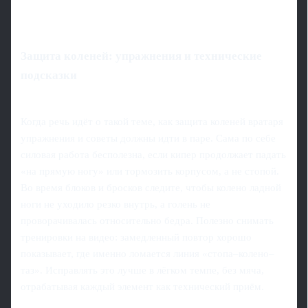
Защита коленей: упражнения и технические
подсказки
Когда речь идёт о такой теме, как защита коленей вратаря
упражнения и советы должны идти в паре. Сама по себе
силовая работа бесполезна, если кипер продолжает падать
«на прямую ногу» или тормозить корпусом, а не стопой.
Во время блоков и бросков следите, чтобы колено ладной
ноги не уходило резко внутрь, а голень не
проворачивалась относительно бедра. Полезно снимать
тренировки на видео: замедленный повтор хорошо
показывает, где именно ломается линия «стопа–колено–
таз». Исправлять это лучше в лёгком темпе, без мяча,
отрабатывая каждый элемент как технический приём.