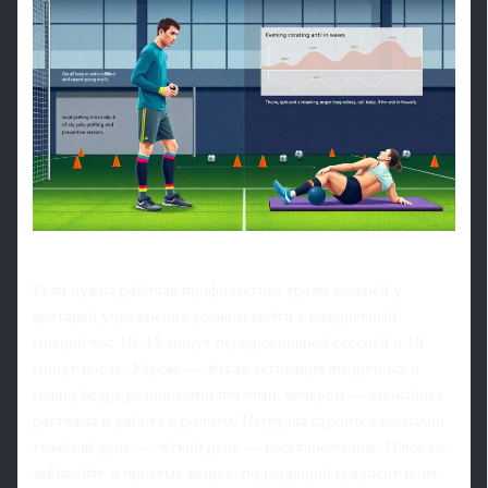
Если нужна рабочая профилактика травм коленей у
вратарей упражнения должны войти в ежедневный
микроблок: 10–15 минут перед основной сессией и 10
минут после. Утром — лёгкая активация ягодичных и
мышц бедра резиновыми петлями, вечером — спокойная
растяжка и работа с роллом. Нагрузка строится волнами:
тяжёлый день — лёгкий день — восстановление. Плюс не
забывайте о простых вещах: подходящий градиент поля,