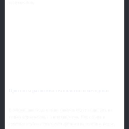
выпускников.
Прогнозы развития: технологии и методики
В ближайшие годы колени киперов будут защищать не
только упражнения, но и технологии. Уже сейчас в
крупных клубах используют датчики на голени и бедре,