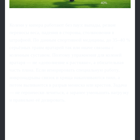
Колени у кипера работают без пауз: выпады, резкие
переносы веса, падения в стороны, столкновения в
штрафной. По данным спортивной медицины, до 35–40 %
серьёзных травм вратарей так или иначе связаны с
коленным суставом. Поэтому упражнения для коленей
вратаря — не «дополнение к растяжке», а обязательная
часть плана. Если игнорировать специальную работу,
микронадрывы связок и хряща накапливаются тихо, а
потом выливаются в разрыв мениска или крестов. Задача
— не героически лечиться, а заранее уменьшить нагрузку
и правильно её дозировать.