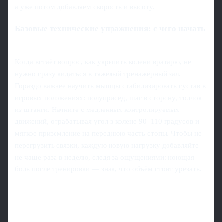
а уже потом добавляем скорость и высоту.
Базовые технические упражнения: с чего начать
Когда встаёт вопрос, как укрепить колени вратарю, не
нужно сразу кидаться в тяжёлый тренажёрный зал.
Гораздо важнее научить мышцы стабилизировать сустав в
игровых положениях: полуприсед, шаг в сторону, толчок
из штанги. Начните с медленных контролируемых
движений, отрабатывая угол в колене 90–110 градусов и
мягкое приземление на переднюю часть стопы. Чтобы не
перегрузить связки, каждую новую нагрузку добавляйте
не чаще раза в неделю, следя за ощущениями: ноющая
боль после тренировки — знак, что объём стоит урезать.