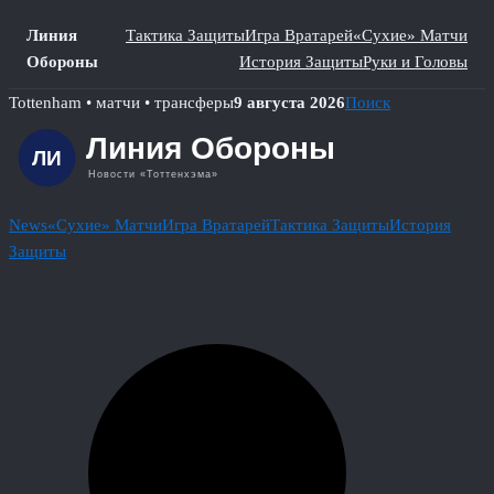
Линия
Тактика Защиты
Игра Вратарей
«Сухие» Матчи
Обороны
История Защиты
Руки и Головы
Skip
Tottenham • матчи • трансферы
9 августа 2026
Поиск
to
content
News
«Сухие» Матчи
Игра Вратарей
Тактика Защиты
История
Защиты