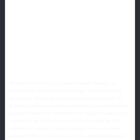
Мартинес отметил, что главное отличие Роналду от
большинства игроков его поколения - это отношение к
профессии. Тренер акцентировал внимание на том, что
форвард годами выстраивал образцовый тренировочный
режим, и именно это позволило ему подойти к мировому
первенству на максимальном уровне готовности. По
мнению наставника, Роналду доказал, что возрастные
рамки в футболе условны, если игрок дисциплинирован,