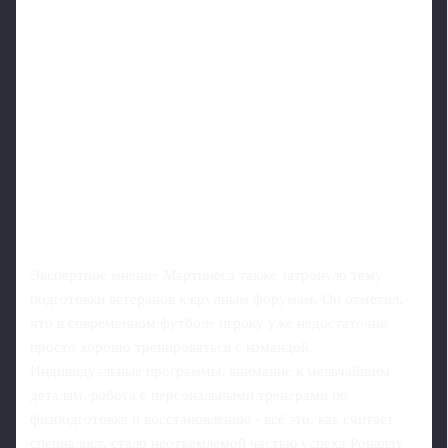
Экспертное мнение Мартинеса также затронуло тему
подготовки ветеранов к крупным форумам. Он отметил,
что в современном футболе игроку уже недостаточно
просто хорошо тренироваться с командой.
Индивидуальные программы, внимание к мельчайшим
деталям, работа с персональными тренерами по
физподготовке и восстановлению - всё это, как считает
специалист, стало неотъемлемой частью успеха Роналду