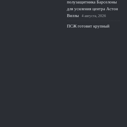
полузащитника Барселоны
для усиления центра Астон
Виллы
4 августа, 2026
ПСЖ готовит крупный
трансфер вратаря: почему
парижане ищут нового
голкипера
3 августа, 2026
Шевалье недоволен
вратарской политикой ПСЖ
и грозит конфликтом
2
августа, 2026
© 2026 Линия Обороны
Новости «Тоттенхэма»
«Сухие» Матчи