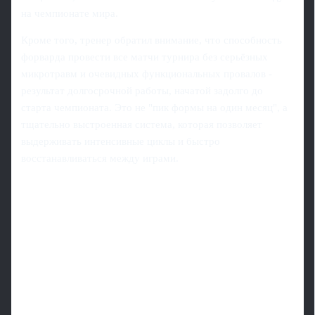
на чемпионате мира.
Кроме того, тренер обратил внимание, что способность
форварда провести все матчи турнира без серьёзных
микротравм и очевидных функциональных провалов -
результат долгосрочной работы, начатой задолго до
старта чемпионата. Это не "пик формы на один месяц", а
тщательно выстроенная система, которая позволяет
выдерживать интенсивные циклы и быстро
восстанавливаться между играми.