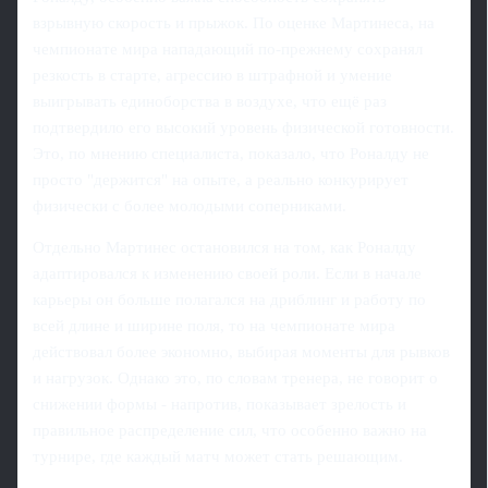
взрывную скорость и прыжок. По оценке Мартинеса, на
чемпионате мира нападающий по-прежнему сохранял
резкость в старте, агрессию в штрафной и умение
выигрывать единоборства в воздухе, что ещё раз
подтвердило его высокий уровень физической готовности.
Это, по мнению специалиста, показало, что Роналду не
просто "держится" на опыте, а реально конкурирует
физически с более молодыми соперниками.
Отдельно Мартинес остановился на том, как Роналду
адаптировался к изменению своей роли. Если в начале
карьеры он больше полагался на дриблинг и работу по
всей длине и ширине поля, то на чемпионате мира
действовал более экономно, выбирая моменты для рывков
и нагрузок. Однако это, по словам тренера, не говорит о
снижении формы - напротив, показывает зрелость и
правильное распределение сил, что особенно важно на
турнире, где каждый матч может стать решающим.