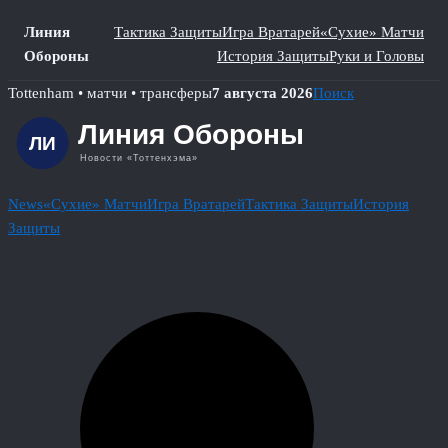
Линия
Тактика Защиты
Игра Вратарей
«Сухие» Матчи
Обороны
История Защиты
Руки и Головы
Skip
Tottenham • матчи • трансферы
7 августа 2026
Поиск
to
content
News
«Сухие» Матчи
Игра Вратарей
Тактика Защиты
История
Защиты