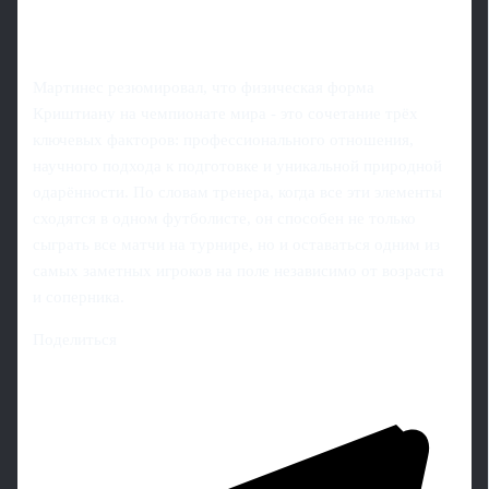
Мартинес резюмировал, что физическая форма
Криштиану на чемпионате мира - это сочетание трёх
ключевых факторов: профессионального отношения,
научного подхода к подготовке и уникальной природной
одарённости. По словам тренера, когда все эти элементы
сходятся в одном футболисте, он способен не только
сыграть все матчи на турнире, но и оставаться одним из
самых заметных игроков на поле независимо от возраста
и соперника.
Поделиться