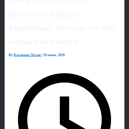
Роберто Мартинес о
физической форме
Криштиану Роналду на ЧМ:
возраст не помеха
By
Владимир Орлов
/
28 июня, 2026