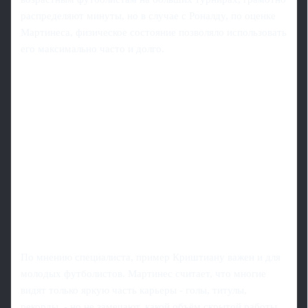
распределяют минуты, но в случае с Роналду, по оценке
Мартинеса, физическое состояние позволяло использовать
его максимально часто и долго.
По мнению специалиста, пример Криштиану важен и для
молодых футболистов. Мартинес считает, что многие
видят только яркую часть карьеры - голы, титулы,
рекорды, - но не замечают, какой объём скрытой работы