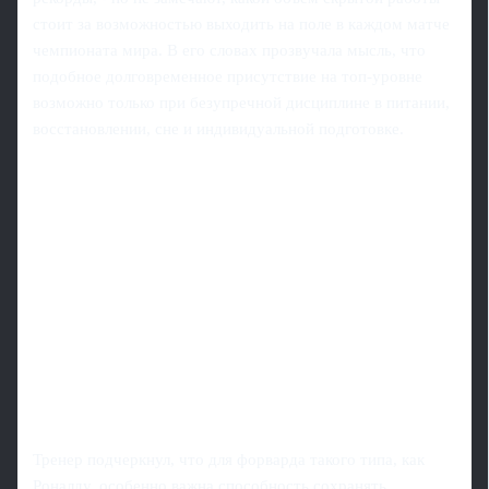
стоит за возможностью выходить на поле в каждом матче
чемпионата мира. В его словах прозвучала мысль, что
подобное долговременное присутствие на топ-уровне
возможно только при безупречной дисциплине в питании,
восстановлении, сне и индивидуальной подготовке.
Тренер подчеркнул, что для форварда такого типа, как
Роналду, особенно важна способность сохранять