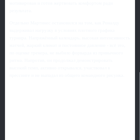
мотивирован и готов жертвовать комфортом ради
результата.
Отдельно Мартинес остановился на том, как Роналду
выдерживал нагрузку в условиях плотного графика
турнира. Напряжённый календарь, высокая интенсивность
матчей, жаркий климат и постоянное давление - всё это,
по оценке тренера, не выбило форварда из привычного
ритма. Напротив, он продолжал демонстрировать
высокий темп, активно открывался, участвовал в
прессинге и не выпадал из общего командного рисунка.