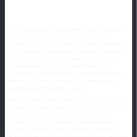
Тренер подчеркнул и психологический аспект: несмотря
на статус звезды, Роналду оставался полностью
включённым в командный процесс. По словам Мартинеса,
физическая форма нападающего неразрывно связана с его
менталитетом - желанием постоянно доказывать свою
состоятельность на высшем уровне. Именно эта
внутренняя установка, как считает специалист, помогает
Криштиану держать тело в таком состоянии, чтобы
выдерживать весь турнир без спадов.
Мартинес также обратил внимание на то, что участие во
всех матчах чемпионата мира - не просто статистический
факт, а показатель доверия тренерского штаба и
готовности игрока справляться с любыми нагрузками.
Тренеры, как правило, очень осторожно относятся к
возрастным футболистам на больших турнирах, грамотно